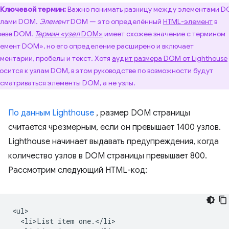
Ключевой термин:
Важно понимать разницу между элементами 
злами DOM.
Элемент
DOM — это определённый
HTML-элемент
в
реве DOM.
Термин «узел
DOM»
имеет схожее значение с термином
емент DOM», но его определение расширено и включает
ментарии, пробелы и текст. Хотя
аудит размера DOM от Lighthouse
осится к узлам DOM, в этом руководстве по возможности будут
сматриваться элементы DOM, а не узлы.
По данным Lighthouse
, размер DOM страницы
считается чрезмерным, если он превышает 1400 узлов.
Lighthouse начинает выдавать предупреждения, когда
количество узлов в DOM страницы превышает 800.
Рассмотрим следующий HTML-код:
<ul>

  <li>List item one.</li>
