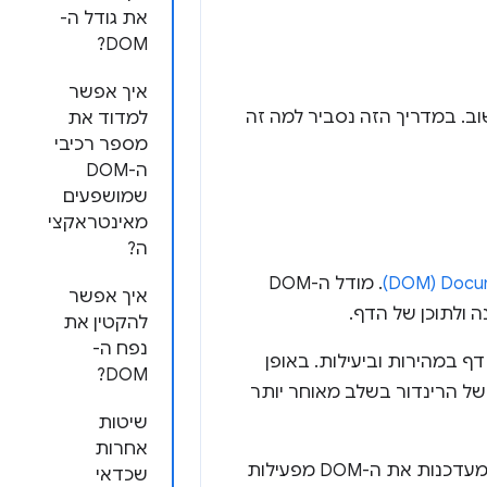
את גודל ה-
DOM?
איך אפשר
חשוב. במדריך הזה נסביר למה זה
למדוד את
מספר רכיבי
ה-DOM
שמושפעים
מאינטראקצי
ה?
 (DOM)
. מודל ה-DOM
איך אפשר
להקטין את
נפח ה-
ל דף במהירות וביעילות. באופן
DOM?
העדכון של הרינדור בשלב מאוחר יותר
שיטות
אחרות
הבעיה הזו מתרחשת בדפים עם DOM גדול מאוד, כשאינטראקציות שמשנות או מעדכנות את ה-DOM מפעילות
שכדאי