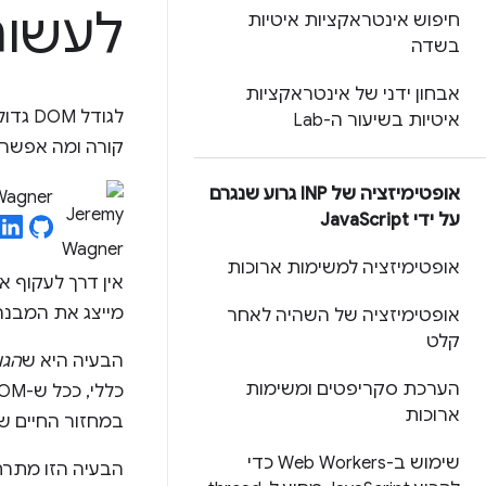
לעשות
חיפוש אינטראקציות איטיות
בשדה
אבחון ידני של אינטראקציות
לגודל
איטיות בשיעור ה-Lab
קורה ומה אפשר 
אופטימיזציה של INP גרוע שנגרם
Wagner
על ידי Java
Script
אופטימיזציה למשימות ארוכות
אין דרך לעקוף א
מייצג את המבנה של קוד ה-HTML בדף, ומעניק ל-aScript
אופטימיזציה של השהיה לאחר
קלט
הבעיה היא ש
הגו
הערכת סקריפטים ומשימות
ארוכות
במחזור החיים ש
שימוש ב-Web Workers כדי