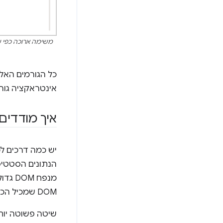
כל הגורמים האל
אינטראקציה גורמת לשינוי ב-DOM, היא יכולה להפעיל הר
איך מודדים א
DOM שמכיל הכי הרבה רכיבי צאצא ואת רכיב ה-DOM העמוק ביותר.