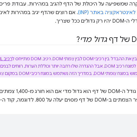
רה שמשפיעה על היכולת של הדף להגיב במהירות. עבודת פריסה
אינטראקציה באתר (INP)
. אם רוצים שהדף יגיב במהירות לא
ים ככל שצריך.
גדול מדי
?
ההבדל בין רכיבי DOM לבין צמתי DOM.
רכיב
DOM מתייחס ל
רכיב HTML
לת הערות, רווחים לבנים וטקסט. בזמן ש
ריך הזה נשתמש במונח רכיבי DOM במקום צמתים, בכל מקום שניתן.
עלה על 800. לדוגמה, קוד ה-HTML הבא: