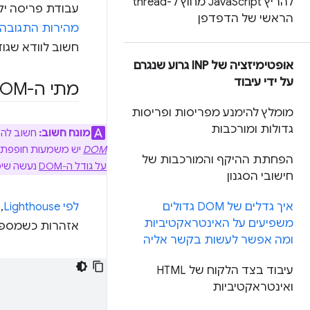
להריץ Java
Script מחוץ ל-thread
עבודת פריסה יק
הראשי של הדפדפן
מהירות התגובה ל
חשוב לוודא שגודלי ה-DOM יהיו רק גדול
אופטימיזציה של INP גרוע שנגרם
על ידי עיבוד
מתי ה-DOM של דף
מומלץ להימנע מפריסות ופריסות
גדולות ומורכבות
מונח חשוב:
חשוב להבין את 
DOM
יש משמעות חופפת למונח רכיב DOM, אבל ההגדרה שלו רחבה יותר וכול
הפחתת ההיקף והמורכבות של
על גודל ה-DOM
נעשה שימוש במונח צומתי DOM, במד
חישובי הסגנון
איך גדלים של DOM גדולים
לפי Lighthouse
משפיעים על האינטראקטיביות
אזהרות כשמספר הצמתים ב-DOM של דף מסוים י
ומה אפשר לעשות בקשר אליה
עיבוד בצד הלקוח של HTML
ואינטראקטיביות