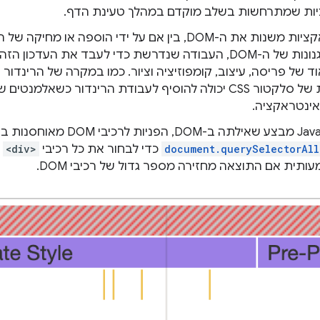
ות שמתרחשות בשלב מוקדם במהלך טעינת הדף.
כשאינטראקציות משנות את ה-DOM, בין אם על ידי הוספה או מח
התוכן והסגנונות של ה-DOM, העבודה שנדרשת כדי לעבד את העדכו
ד של פריסה, עיצוב, קומפוזיציה וציור. כמו במקרה של הרינדור 
ינטראקציה.
כש-JavaScript מבצע שאילתה ב-DOM, ה
document.querySelectorAll
כדי לבחור את כל רכיבי
<div>
ב
ותית אם התוצאה מחזירה מספר גדול של רכיבי DOM.