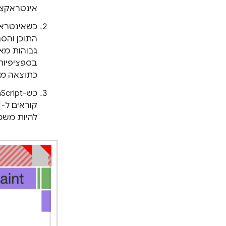
אינטראקצי
גבוהות מאו
כתוצאה מא
קוראים ל-
להיות משמע