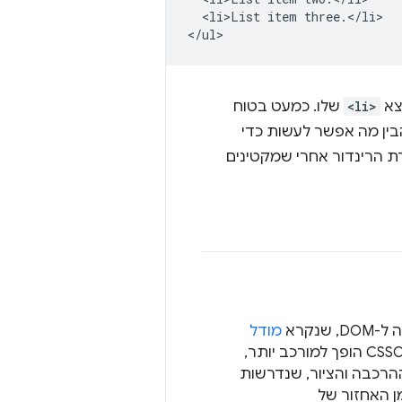
  <li>List item three.</li>

צא
<li>
שלו. כמעט בטוח
בין מה אפשר לעשות כדי
של עבודת הרינדור אחרי שמקטינים
מודל
. ככל שהספציפיות של סלקטורי ה-CSS גדלה, ה-CSSOM הופך למורכב יותר,
ההרכבה והציור, שנדרשות
ן האחזור של