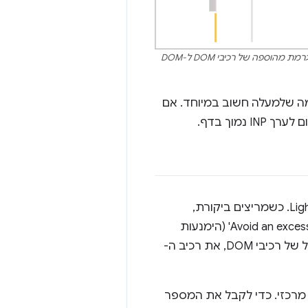
משימה ארוכה כפי שמוצגת בפרופיל הביצועים בכלי הפיתוח ל-Chrome. המשימה הארוכה שמוצגת נגרמת מהוספה של רכיבי DOM ל-DOM
מה שלמעלה חשוב במיוחד. אם
יש כמה דרכים למדוד את גודל ה-DOM. השיטה הראשונה משתמשת ב-Lighthouse. כשמריצים ביקורת,
הנתונים הסטטיסטיים של ה-DOM בדף הנוכחי מופיעים בביקורת 'Avoid an excessive DOM size' (הימנעות
מנפח DOM גדול מדי) בקטע 'אבחון'. בקטע הזה אפשר לראות את המספר הכולל של רכיבי DOM, את רכיב ה-
ים למפתחים בכל דפדפן מרכזי. כדי לקבל את המספר