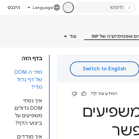
/
היכנס
 אופטימיזציה של INP
עוד
בדף הזה
מתי ה-DOM
של דף גדול
מדי?
המידע עזר לך?
איך נפחי
D גדולים משפיעים
DOM גדולים
משפיעים על
ביצועי הדף?
פשר
איך מודדים