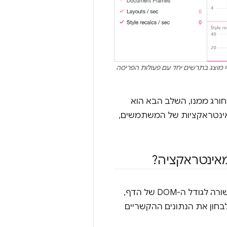
 ל-Chrome. בתצוגה הזו, מספר צומתי ה-DOM הנוכחי של הדף מוצג בתרשים יחד עם פעולות הפריסה
ל ה-DOM מתקרב לסף האזהרה של גודל ה-DOM ב-Lighthouse או חורג ממנו, השלב הבא הוא
 של הדף להגיב לאינטראקציות של המשתמשים,
אם אתם יוצרים פרופיל של אינטראקציה איטית במעבדה ואתם חושדים שהיא קשורה לגודל ה-DOM של הדף,
לבחון את הנתונים ההקשריים