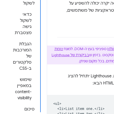
 יקרה יכולה להשפיע על
לשקול
ינטראקציות של משתמשים,
כדאי
לשקול
גישה
מצטברת
הגבלת
ספציפי בעץ ה-DOM. למונח
צומת
המורכבות
בביקורת של Lighthouse
של
סלקטורים
ב-CSS
, גודל ה-DOM של דף הוא גדול מדי אם הוא חורג מ-1,400 צמתים. ‫Lighthouse יתחיל להציג
שימוש
במאפיין
content-
visibility
<ul>

  <li>List item one.</li>

סיכום
  <li>List item two.</li>
