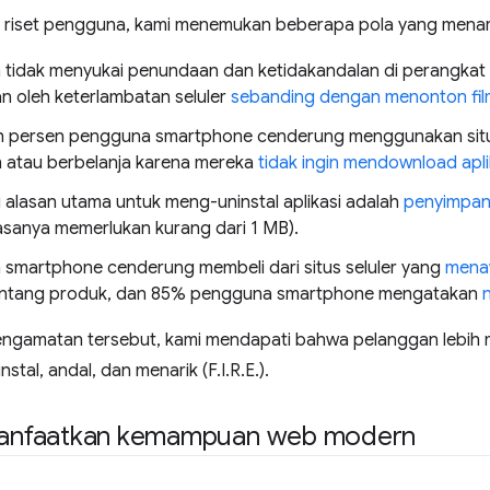
 riset pengguna, kami menemukan beberapa pola yang menar
tidak menyukai penundaan dan ketidakandalan di perangkat se
n oleh keterlambatan seluler
sebanding dengan menonton fil
h persen pengguna smartphone cenderung menggunakan situs
h atau berbelanja karena mereka
tidak ingin mendownload apli
u alasan utama untuk meng-uninstal aplikasi adalah
penyimpan
iasanya memerlukan kurang dari 1 MB).
smartphone cenderung membeli dari situs seluler yang
mena
ntang produk, dan 85% pengguna smartphone mengatakan
n
ngamatan tersebut, kami mendapati bahwa pelanggan lebih 
nstal, andal, dan menarik (F.I.R.E.).
nfaatkan kemampuan web modern