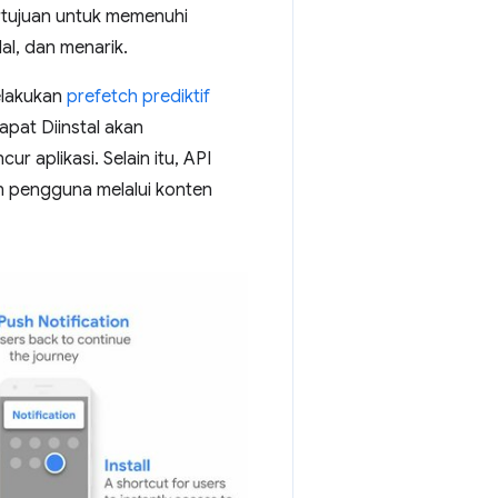
rtujuan untuk memenuhi
l, dan menarik.
lakukan
prefetch prediktif
pat Diinstal akan
 aplikasi. Selain itu, API
 pengguna melalui konten