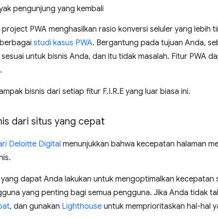
yak pengunjung yang kembali
project PWA menghasilkan rasio konversi seluler yang lebih t
i berbagai
studi kasus PWA
. Bergantung pada tujuan Anda, se
sesuai untuk bisnis Anda, dan itu tidak masalah. Fitur PWA dap
.
ampak bisnis dari setiap fitur F.I.R.E yang luar biasa ini.
s dari situs yang cepat
ri Deloitte Digital
menunjukkan bahwa kecepatan halaman memi
nis.
 yang dapat Anda lakukan untuk mengoptimalkan kecepatan 
gguna yang penting bagi semua pengguna. Jika Anda tidak ta
pat
, dan gunakan
Lighthouse
untuk memprioritaskan hal-hal y