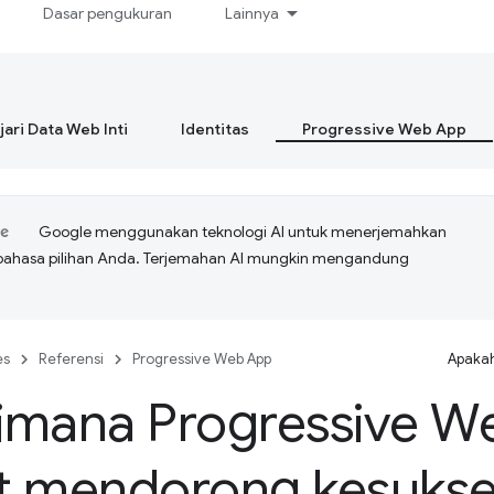
Dasar pengukuran
Lainnya
ari Data Web Inti
Identitas
Progressive Web App
Google menggunakan teknologi AI untuk menerjemahkan
bahasa pilihan Anda. Terjemahan AI mungkin mengandung
es
Referensi
Progressive Web App
Apakah
imana Progressive W
t mendorong kesukses