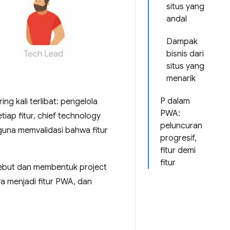
situs yang
andal
Dampak
bisnis dari
situs yang
menarik
P dalam
g kali terlibat: pengelola
PWA:
tiap fitur, chief technology
peluncuran
gguna memvalidasi bahwa fitur
progresif,
fitur demi
fitur
sebut dan membentuk project
 menjadi fitur PWA, dan