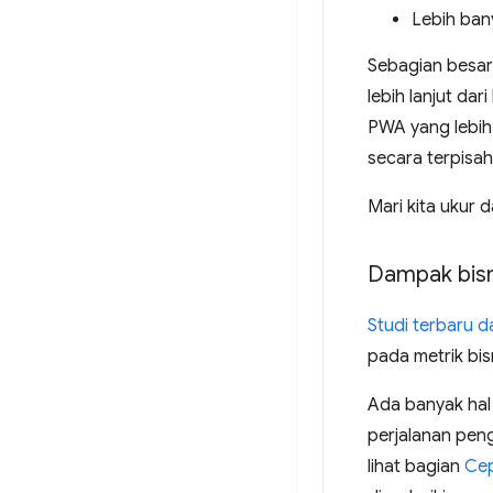
Lebih ban
Sebagian besar 
lebih lanjut dar
PWA yang lebih 
secara terpisah
Mari kita ukur d
Dampak bisni
Studi terbaru da
pada metrik bis
Ada banyak hal
perjalanan pen
lihat bagian
Ce