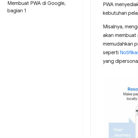
Membuat PWA di Google
,
PWA menyediaka
bagian 1
kebutuhan pela
Misalnya, meng
akan membuat si
memudahkan pela
seperti
Notifik
yang dipersonal