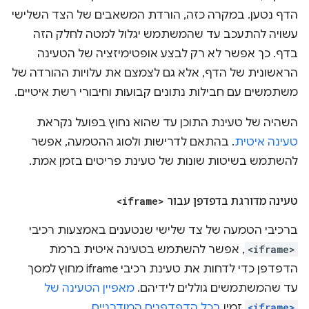
הדף נטען. במקרה כזה, הורדת המשאבים של הצד השלישי
עשויה להתעכב עד שהמשתמש יגלול למטה לחלק הזה
בדף. כך אפשר לא רק לבצע אופטימיזציה של הטעינה
הראשונית של הדף, אלא גם לצמצם את עלויות ההורדה של
משתמשים עם חבילות נתונים קבועות וחיבורי רשת איטיים.
השהיה של טעינת התוכן עד שהוא נחוץ בפועל נקראת
טעינה איטית
. בהתאם לדרישות ולסוג ההטמעה, אפשר
להשתמש בשיטות שונות של טעינת פריטים בזמן אמת.
טעינה מדורגת בדפדפן עבור
<iframe>
ברכיבי הטמעה של צד שלישי שנטענים באמצעות רכיבי
<iframe>
, אפשר להשתמש בטעינה איטית ברמת
הדפדפן כדי לדחות את טעינת רכיבי iframe מחוץ למסך
עד שהמשתמשים גוללים לידיהם.
מאפיין הטעינה של
<iframe>
זמין
בכל הדפדפנים המודרניים
.