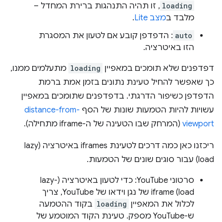
loading
, זו תהיה התנהגות ברירת המחדל –
מלבד ב
מצב Lite
.
auto
: הדפדפן קובע אם לטעון את המסגרת
הזו באיטרציה.
דפדפנים שלא תומכים במאפיין
loading
מתעלמים ממנו,
כך שאפשר להחיל טעינת נתונים בזמן אמת ברמת
הדפדפן כשיפור הדרגתי. בדפדפנים שתומכים במאפיין
עשויות להיות הטמעות שונות של הסף
distance-from-
viewport
(המרחק שבו הטעינה של ה-iframe מתחילה).
ריכזנו כאן כמה דרכים לטעינת iframes באיטרציה (lazy
load) עבור סוגים שונים של הטמעות.
סרטוני YouTube: כדי לטעון באיטרציה (lazy-
load) iframe של נגן וידאו של YouTube, צריך
לכלול את המאפיין
loading
בקוד ההטמעה
ש-YouTube מספק. טעינת הקוד המוטמע של