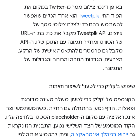
באופן דינמי צילום מסך מ-Twitter במקום את
הפיד החי.
Tweetpik
הוא אחד הכלים שאפשר
להשתמש בהם כדי לצלם צילומי מסך של
ציוצים. ‏Tweetpik API מקבל את כתובת ה-URL
של הטוויט ומחזיר תמונה עם התוכן שלו. ה-API
מקבל גם פרמטרים להתאמה אישית של הרקע,
הצבעים, הגדרות הגובה והרוחב והגבולות של
התמונה.
שימוש ב'קליק כדי לטעון' לשיפור חזיתות
הקונספט של 'קליק כדי לטעון' משלב טעינה מדורגת
ופאצ'ות. הדף נטען בהתחלה עם החזית. כשהמשתמש יוצר
אינטראקציה עם מקום ה-placeholder הסטטי בלחיצה עליו,
הקוד המוטמע של הצד השלישי נטען. התבנית הזו נקראת
גם
ייבוא במהלך אינטראקציה
, וניתן להטמיע אותה לפי