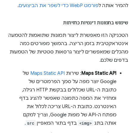
להמיר אותה ל
פורמט WebP כדי לשפר את הביצועים
.
שימוש בתמונות דינמיות כחזיתות
הטכניקה הזו מאפשרת ליצור תמונות שתואמות להטמעה
אינטראקטיבית בזמן הריצה. בהמשך מפורטים כמה
מהכלים שמאפשרים ליצור גרסאות סטטיות של הטמעות
בדפים שלכם.
Maps Static API
: שירות
Maps Static API
של
Google יוצר מפה על סמך הפרמטרים של
כתובת ה-URL שכלולים בבקשת HTTP רגילה,
ומחזיר את המפה כתמונה שאפשר להציג בדף
האינטרנט. כתובת ה-URL צריכה לכלול את
מפתח ה-API של מפות Google, וצריך למקם
אותה בתג
<img>
בדף בתור המאפיין
src
.