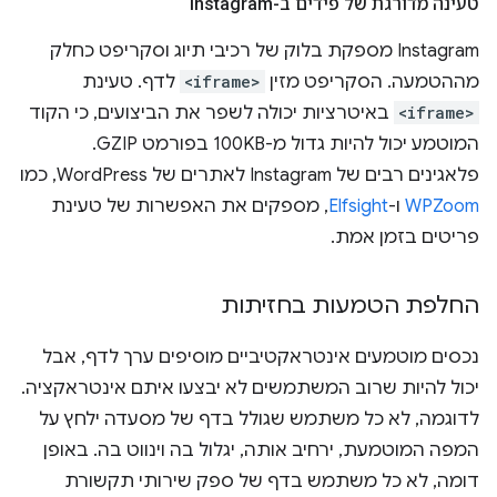
טעינה מדורגת של פידים ב-Instagram
Instagram מספקת בלוק של רכיבי תיוג וסקריפט כחלק
מההטמעה. הסקריפט מזין
<iframe>
לדף. טעינת
<iframe>
באיטרציות יכולה לשפר את הביצועים, כי הקוד
המוטמע יכול להיות גדול מ-100KB בפורמט GZIP.
פלאגינים רבים של Instagram לאתרים של WordPress, כמו
WPZoom
ו-
Elfsight
, מספקים את האפשרות של טעינת
פריטים בזמן אמת.
החלפת הטמעות בחזיתות
נכסים מוטמעים אינטראקטיביים מוסיפים ערך לדף, אבל
יכול להיות שרוב המשתמשים לא יבצעו איתם אינטראקציה.
לדוגמה, לא כל משתמש שגולל בדף של מסעדה ילחץ על
המפה המוטמעת, ירחיב אותה, יגלול בה וינווט בה. באופן
דומה, לא כל משתמש בדף של ספק שירותי תקשורת