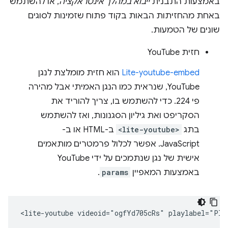
באמצעות התבנית
ייבוא במהלך אינטראקציה
, או להשתמש
באחת מהחזיתות הבאות בקוד פתוח שזמינות לסוגים
שונים של הטמעות.
חזית YouTube
Lite-youtube-embed
הוא חזית מומלצת לנגן
YouTube, שנראית כמו הנגן האמיתי אבל מהירה
פי 224. כדי להשתמש בו, צריך להוריד את
הסקריפט ואת גיליון הסגנונות, ואז להשתמש
בתג
<lite-youtube>
ב-HTML או ב-
JavaScript. אפשר לכלול פרמטרים מותאמים
אישית של נגן שנתמכים על ידי YouTube
באמצעות המאפיין
params
.