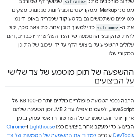
שלרוב מורכבים מתג
<iframe>
שמושך דף שמורכב
מסימני Markup, מסקריפטים ומגיליונות סגנונות. ספקים
מסוימים משתמשים גם בקטע קוד שמזריק באופן דינמי
את ה-
<iframe>
כדי למשוך תוכן אחר. כתוצאה מכך, יכול
להיות שהקובצי ההטמעה של הצד השלישי יהיו כבדים, והם
עלולים להשפיע על ביצועי הדף על ידי עיכוב של התוכן
המקורי שלו.
ההשפעה של תוכן מוטמע של צד שלישי
על הביצועים
הרבה נכסי הטמעה פופולריים כוללים יותר מ-100 KB של
JavaScript, ולפעמים אפילו עד 2 MB. זמן הטעינה שלהם
ארוך יותר והם שומרים על השרשור הראשי עסוק בזמן
הביצוע. כלי מעקב אחר ביצועים כמו
Lighthouse
ו-
Chrome
DevTools
עוזרים
למדוד את ההשפעה של הטמעות של צד