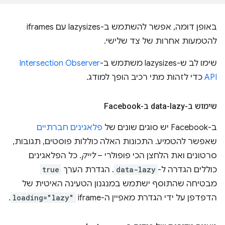
באופן דומה, אפשר להשתמש ב-lazysizes עם iframes
להטמעות אחרות של צד שלישי.
שימו לב ש-lazysizes משתמש ב-
Intersection Observer
API
כדי לזהות מתי רכיב הופך למודג.
שימוש ב-data-lazy ב-Facebook
ב-Facebook יש סוגים שונים של
פלאגינים חברתיים
שאפשר להטמיע. התכונות האלה כוללות פוסטים, תגובות,
סרטונים ואת הלחצן הכי פופולרי –
לייק
. כל הפלאגינים
כוללים הגדרה ל-
data-lazy
. הגדרת הערך
true
מבטיחה שהתוסף ישתמש במנגנון הטעינה האיטית של
הדפדפן על ידי הגדרת מאפיין ה-iframe
loading="lazy"
.