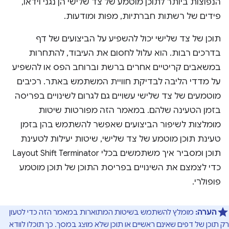
הנפוצות ביותר לתוכן מוטמע של צד שלישי הן נגני וידאו,
פידים של רשתות חברתיות, מפות ומודעות.
תוכן של צד שלישי יכול להשפיע על הביצועים של דף
בדרכים רבות. הוא עלול לחסום את העיבוד, להתחרות
במשאבים קריטיים אחרים ברשת וברוחב הפס או להשפיע
על מדדי הליבה לבדיקת חוויית המשתמש באתר. רכיבים
מוטמעים של צד שלישי עשויים גם לגרום לשינויים בפריסה
בזמן הטעינה שלהם. במאמר הזה מפורטות שיטות
מומלצות לשיפור הביצועים שאפשר להשתמש בהן בזמן
טעינת תוכן מוטמע של צד שלישי, שיטות יעילות לטעינת
תוכן ומסביר איך משתמשים בכלי Layout Shift Terminator
כדי לצמצם את השינויים בפריסת התוכן של תוכן מוטמע
פופולרי.
הערה:
מומלץ להשתמש בשיטות המתוארות במאמר הזה כדי לטעון
רק תוכן של דפים שאינם ראשיים או תוכן שלא מוצג במסך. כך תוכלו לוודא