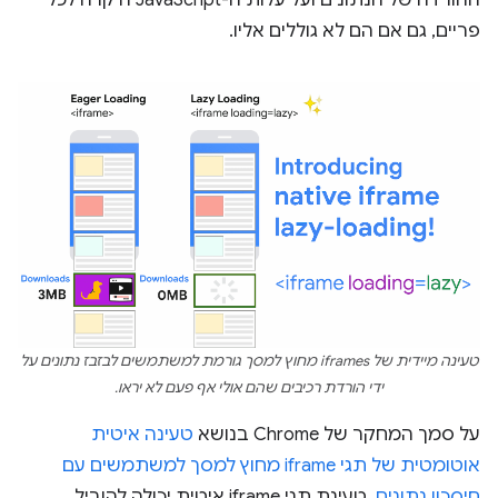
ההורדה של הנתונים ועל עלות ה-JavaScript היקרה לכל
פריים, גם אם הם לא גוללים אליו.
טעינה מיידית של iframes מחוץ למסך גורמת למשתמשים לבזבז נתונים על
ידי הורדת רכיבים שהם אולי אף פעם לא יראו.
על סמך המחקר של Chrome בנושא
טעינה איטית
אוטומטית של תגי iframe מחוץ למסך למשתמשים עם
חיסכון נתונים
, טעינת תגי iframe איטית יכולה להוביל