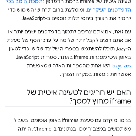
טעינה איטית של iframe ברמת הדפדפן
נתמכת היטב בכל
הדפדפנים העיקריים
, ומומלצת ברוב תרחישי השימוש כדי
להסיר את הצורך ביחסי תלות נוספים ב-JavaScript.
עם זאת, אם אתם צריכים לתמוך בדפדפנים ישנים יותר או
אם אתם רוצים לקבל יותר שליטה על ערכי הסף של טעינת
ה-lazy, תוכלו להשתמש בספרייה של צד שלישי כדי לטעון
באופן איטי מסגרות iframe באתר. ספריית JavaScript‏
lazysizes
היא אחת מהספריות האלה שמאפשרת
אפשרויות נוספות במקרה הצורך.
האם יש חריגים לטעינה איטית של
iframe מחוץ למסך?
בניסוי מוקדם עם טעינת iframes באופן אוטומטי בשביל
משתמשים במצב 'חיסכון בנתונים' ב-Chrome, הייתה