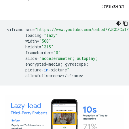
הראשונית:
<
iframe
src
=
"https://www.youtube.com/embed/YJGCZCaI
loading
=
"lazy"
width
=
"560"
height
=
"315"
frameborder
=
"0"
allow
=
"accelerometer; autoplay;
encrypted
-
media
;
gyroscope
;
picture
-
in
-
picture
"
allowfullscreen
><
/
iframe