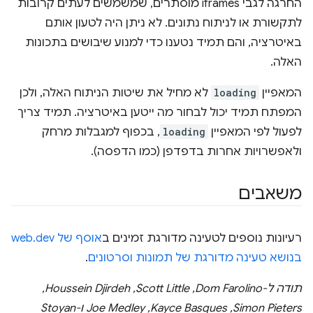
החרגה לגבי iframes מוסתרים, שמשמשים לעתים קרובות
לתקשורת או לניתוח נתונים. לא ניתן היה לטעון אותם
באיטרציה, והם תמיד נטענו כדי למנוע שיבושים בתכונות
האלה.
המאפיין
loading
לא מחיל את שיטות הניתוח האלה, ולכן
המפתח תמיד יכול לבחור מה ייטען באיטרציה. תמיד צריך
לפעול לפי המאפיין
loading
, בכפוף למגבלות מרחק
ולאפשרויות אחרות בדפדפן (כמו הדפסה).
משאבים
רעיונות נוספים לטעינה מדורגת זמינים ב
אוסף של web.dev
בנושא טעינה מדורגת של תמונות וסרטונים
.
תודה ל-Dom Farolino,‏ Scott Little,‏ Houssein Djirdeh,‏
Simon Pieters,‏ Kayce Basques,‏ Joe Medley ו-Stoyan