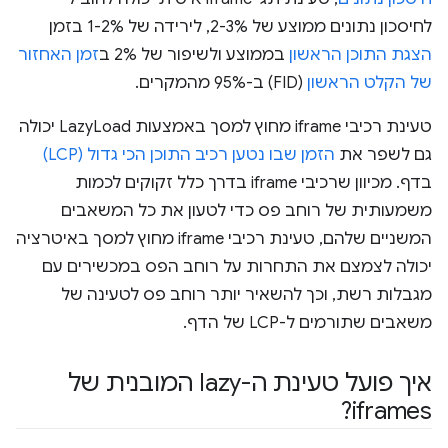
לחיסכון נתונים ממוצע של 2-3%, לירידה של 1-2% בזמן
הצגת התוכן הראשון
בממוצע ולשיפור של 2% ב
זמן האחזור
של הקלט הראשון
(FID) ב-95% מהמקרים.
טעינת רכיבי iframe מחוץ למסך באמצעות LazyLoad יכולה
גם לשפר את
הזמן שבו נטען רכיב התוכן הכי גדול (LCP)
בדף. מכיוון שרכיבי iframe בדרך כלל זקוקים לכמות
משמעותית של רוחב פס כדי לטעון את כל המשאבים
המשניים שלהם, טעינת רכיבי iframe מחוץ למסך באיטרציה
יכולה לצמצם את התחרות על רוחב הפס במכשירים עם
מגבלות רשת, וכך להשאיר יותר רוחב פס לטעינה של
משאבים שתורמים ל-LCP של הדף.
איך פועל טעינת ה-lazy המובנית של
iframes?