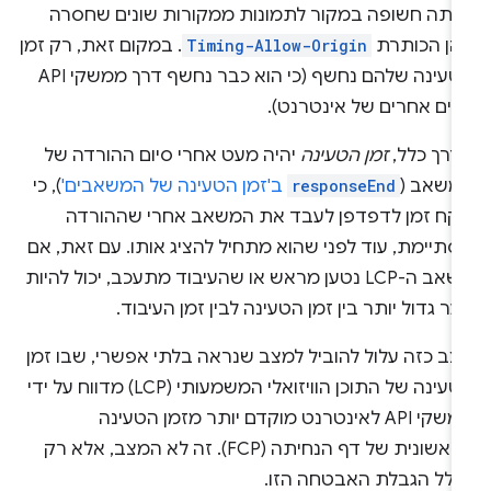
ייתה חשופה במקור לתמונות ממקורות שונים שחסרה
הן הכותרת
Timing-Allow-Origin
. במקום זאת, רק זמן
הטעינה שלהם נחשף (כי הוא כבר נחשף דרך ממשקי API
בים אחרים של אינטרנט).
דרך כלל,
זמן הטעינה
יהיה מעט אחרי סיום ההורדה של
משאב (
responseEnd
ב'זמן הטעינה של המשאבים'
), כי
וקח זמן לדפדפן לעבד את המשאב אחרי שההורדה
תיימת, עוד לפני שהוא מתחיל להציג אותו. עם זאת, אם
משאב ה-LCP נטען מראש או שהעיבוד מתעכב, יכול להיות
ר גדול יותר בין זמן הטעינה לבין זמן העיבוד.
צב כזה עלול להוביל למצב שנראה בלתי אפשרי, שבו זמן
הטעינה של התוכן הוויזואלי המשמעותי (LCP) מדווח על ידי
ממשקי API לאינטרנט מוקדם יותר מזמן הטעינה
הראשונית של דף הנחיתה (FCP). זה לא המצב, אלא רק
גלל הגבלת האבטחה הזו.