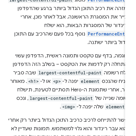
מסוג
מזהה את רכיב התוכן הגדול ביותר ברגע שהדפדפן
צייר את המסגרת הראשונה. אבל לאחר מכן, אחרי
רינדור של המסגרות הבאות, הוא ישלח
PerformanceEntr
נוסף בכל פעם שהרכיב עם התוכן
גדול ביותר ישתנה.
דוגמה, בדף עם טקסט ותמונה ראשית, הדפדפן עשוי
התחלה רק לדמות את הטקסט – בשלב הזה הדפדפן
שלח רשומה
largest-contentful-paint
שבה סביר
הניח שהנכס
element
יפנה ל-
<p>
או ל-
<h1>
. מאוחר
יותר, אחרי שתמונת ה-Hero תסתיים לטעינת, תישלח
שומה שנייה של
largest-contentful-paint
, ונכס
-
element
שלה יפנה ל-
<img>
.
פשר להתייחס לרכיב כרכיב התוכן הגדול ביותר רק אחרי
וא עבר רינדור והוא גלוי למשתמש. תמונות שעדיין לא