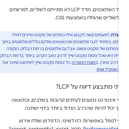
בכל האלמנטים, מדד LCP לא מתייחס לשוליים, למרווחים
 לשוליים שהוחלו באמצעות CSS.
הערה:
לפעמים קשה לקבוע אילו צמתים של טקסט שייכים לאילו
טים, במיוחד לגבי אלמנטים שהצאצאים שלהם כוללים אלמנטים בתוך
 וצמתים של טקסט פשוט, אבל גם אלמנטים ברמת הבלוק. הנקודה
רית היא שכל צומת טקסט שייך לרכיב האב הקרוב ביותר ברמת הבלוק
ף רכיב אחר). ב
מונחי המפרט
: כל צומת טקסט שייך לאלמנט שיוצר את
ק שמכיל אותו
.
תי מתבצע דיווח על LCP?
פי אינטרנט נטענים לעיתים קרובות בשלבים, וכתוצאה
ך יכול להיות שהרכיב הגדול ביותר בדף ישתנה.
י לטפל באפשרות הזו לשינוי, הדפדפן שולח אירוע
largest-contentful-paint
PerformanceEntr