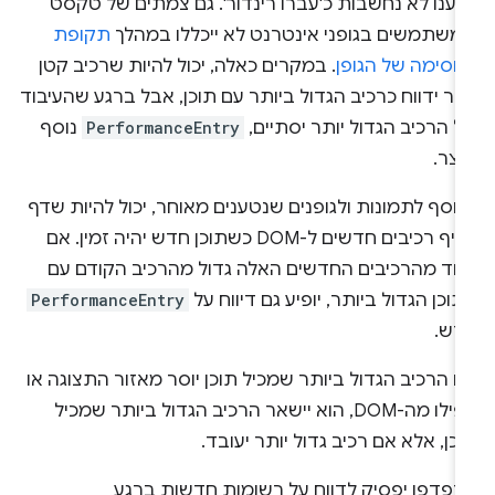
טענו לא נחשבות כ'עברו רינדור'. גם צמתים של טקסט
משתמשים בגופני אינטרנט לא ייכללו במהלך
תקופת
חסימה של הגופן
. במקרים כאלה, יכול להיות שרכיב קטן
תר ידווח כרכיב הגדול ביותר עם תוכן, אבל ברגע שהעיבוד
 הרכיב הגדול יותר יסתיים,
PerformanceEntry
נוסף
ווצר.
וסף לתמונות ולגופנים שנטענים מאוחר, יכול להיות שדף
יוסיף רכיבים חדשים ל-DOM כשתוכן חדש יהיה זמין. אם
חד מהרכיבים החדשים האלה גדול מהרכיב הקודם עם
וכן הגדול ביותר, יופיע גם דיווח על
PerformanceEntry
דש.
 הרכיב הגדול ביותר שמכיל תוכן יוסר מאזור התצוגה או
אפילו מה-DOM, הוא יישאר הרכיב הגדול ביותר שמכיל
כן, אלא אם רכיב גדול יותר יעובד.
דפדפן יפסיק לדווח על רשומות חדשות ברגע