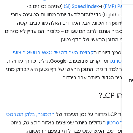
Pa‏ (FMP)
ו-
Speed Index‏ (SI)
(שניהם זמינים ב-
Lighthouse) כדי לעזור לתעד יותר מחוויות הטעינה אחרי
ה-paint הראשוני, אבל המדדים האלה מורכבים, קשה
סביר אותם ולרוב הם שגויים – כלומר, הם עדיין לא מזהים
תי התוכן הראשי של הדף נטען.
 סמך דיונים ב
קבוצת העבודה של W3C בנושא ביצועי
ינטרנט
ומחקרים שבוצעו ב-Google, גילינו שדרך מדויקת
ותר למדוד מתי התוכן הראשי של דף נטען היא לבדוק מתי
כיב הגדול ביותר עבר רינדור.
ו LCP?
 מדווח על זמן העיבוד של
התמונה, בלוק הטקסט
ו הסרטון
הגדולים ביותר שמוצגים באזור התצוגה, ביחס
מועד שבו המשתמש עבר לדף בפעם הראשונה.