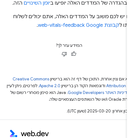
ו בהגדרה של המדדים האלה יופיעו ב
יומן השינויים
הזה.
ם יש לכם משוב על המדדים האלה, אתם יכולים לשלוח
תו ל
קבוצת Google‏ web-vitals-feedback
.
המידע עזר לך?
א אם צוין אחרת, התוכן של דף זה הוא ברישיון
Creative Commons
Attribution 4
ודוגמאות הקוד הן ברישיון
Apache 2.0
. לפרטים, ניתן לעיין
מדיניות האתר Google Developers‏
.‏ Java הוא סימן מסחרי רשום של
Or ו/או של השותפים העצמאיים שלה.
ן אחרון: 2025-03-20 (שעון UTC).