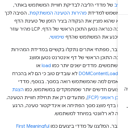
ציב
של מדדי הליבה לבדיקת חוויית המשתמש באתר,
משמש למדידת
מהירות הטעינה המשתקפת
. הסיבה לכך
יא שהוא מציין את הנקודה בציר הזמן של טעינת הדף
שבה כנראה נטען התוכן הראשי של הדף. LCP מהיר עוזר
שכנע את המשתמש שהדף
שימושי
.
עבר, מפתחי אתרים נתקלו בקשיים במדידת המהירות
בה התוכן הראשי של דף אינטרנט נטען ומוצג
משתמשים. מדדים ישנים יותר כמו
load
או
DOMContentLoade
לא עובדים טוב כי הם לא בהכרח
ואמים למה שהמשתמש רואה במסך. בנוסף, מדדי
יצועים חדשים יותר שמתמקדים במשתמש, כמו
הצגת
כן ראשוני (FCP)
, מתעדים רק את תחילת חוויית הטעינה.
ם בדף מוצג מסך הפתיחה או אינדיקטור טעינה, הרגע
זה לא רלוונטי במיוחד למשתמש.
עבר, המלצנו על מדדי ביצועים כמו
First Meaningful