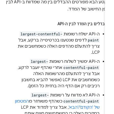
בקטע הבא מפורטים ההבדלים בין מה שמדווח ב-API לבין
ופן החישוב של המדד.
בדלים בין המדד לבין ה-API
ה-API ישלח רשומות
largest-contentful-
paint
לדפים שנטענו בכרטיסייה ברקע, אבל
צריך להתעלם מהדפים האלה כשמחשבים את
LCP.
ה-API ימשיך לשלוח רשומות
largest-
contentful-paint
אחרי שהדף יועבר לרקע,
אבל צריך להתעלם מהרשומות האלה
כשמחשבים את LCP (אפשר להביא בחשבון
רכיבים רק אם הדף היה בחזית כל הזמן).
ה-API לא מדווח על רשומות
largest-
contentful-paint
כשהדף משוחזר מ
המטמון
של 'הקודם'/'הבא'
, אבל צריך למדוד את LCP
במקרים האלה כי המשתמשים חווים אותם