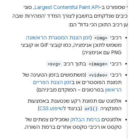
פי שמפורט ב-
Largest Contentful Paint API
, סוגי
רכיבים שנלקחים בחשבון לצורך המדד 'המהירות שבה
ען רכיב התוכן הכי גדול' הם:
רכיבי
<img>
(
זמן הצגת המסגרת הראשונה
משמש לתוכן אנימציה, כמו קובצי GIF או קובצי
PNG עם אנימציה)
רכיבי
<image>
בתוך רכיב
<svg>
רכיבי
<video>
(משתמשים בזמן הטעינה של
תמונת הפוסטרים או ב
זמן הצגת הפריים
הראשון
בסרטונים – המוקדם מביניהם)
אלמנט עם תמונת רקע שנטענת באמצעות
הפונקציה
url()
(בניגוד ל
שיפוע CSS
)
אלמנטים
ברמת הבלוק
שמכילים צמתים של
טקסט או רכיבי טקסט אחרים ברמת השורה.