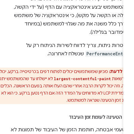
המשתמש יבצע אינטראקציה עם הדף (על ידי הקשה,
לילה או הקשה על מקש), כי אינטראקציה של משתמש
דרך כלל משנה את מה שגלוי למשתמש (במיוחד
שמדובר בגלילה).
טרות ניתוח, צריך לדווח לשירות הניתוח רק על
PerformanceEntr
שנשלח לאחרונה.
ב לדעת:
מכיוון שמשתמשים יכולים לפתוח דפים בכרטיסייה ברקע, יכול
הרשאות
לא יישלחו עד שהמשתמש יתמקד
largest-contentful-paint
ה, וזה יכול לקרות הרבה אחרי שהם העלו אותה בפעם הראשונה. הכלים של
Google למדידת LCP לא מדווחים על המדד הזה אם הדף נטען ברקע, כי הוא לא
 זמן הטעינה שנראה למשתמש.
ן הטעינה לעומת זמן העיבוד
טעמי אבטחה, חותמת הזמן של העיבוד של תמונות לא