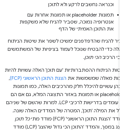
וכנראה נחשבים לרקע ולא לתוכן
תמונות placeholder או תמונות אחרות עם
אנטרופיה נמוכה, שסביר להניח שלא משקפות
את התוכן האמיתי של הדף
ביר להניח שהדפדפנים ימשיכו לשפר את שיטות הניתוח
אלה כדי להבטיח שנוכל לעמוד בציפיות של המשתמשים
גבי הרכיב
הכי תוכן
.
יטות הניתוח ההסתברותיות 'עם תוכן' האלה עשויות להיות
ונות מאלה שמשמשות את
הצגת התוכן הראשוני (FCP)
,
בהן עשויים להיכלל חלק מהרכיבים האלה, כמו תמונות
placeholder או תמונות באזור התצוגה המלא, גם אם הם
לא עומדים בדרישות לרכיבי LCP. למרות שהשם של שניהם
ולל את המילה 'תוכן', המטרה של המדדים האלה שונה.
דד 'הצגת התוכן הראשוני' (FCP) מודד מתי
כל תוכן
מוצג במסך, והמדד 'התוכן הכי גדול שהוצג' (LCP) מודד