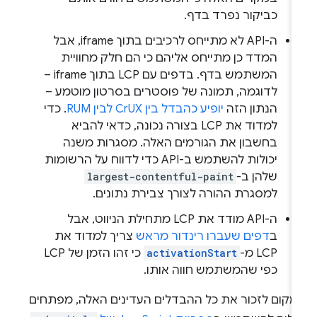
כביקור נפרד בדף.
ה-API לא מתייחס לרכיבים בתוך iframe, אבל
המדד כן מתייחס אליהם כי הם חלק מחוויית
המשתמש בדף. בדפים עם LCP בתוך iframe –
לדוגמה, תמונה של פוסטרים בסרטון מוטמע –
הנתון הזה
יופיע כהבדל בין CrUX לבין RUM
. כדי
למדוד את LCP בצורה נכונה, כדאי להביא
בחשבון את הגורמים האלה. מסגרות משנה
יכולות להשתמש ב-API כדי לדווח על הרשומות
שלהן ב-
largest-contentful-paint
למסגרת ההורה לצורך צבירת נתונים.
ה-API מודד את LCP מתחילת הניווט, אבל
ב
דפים שעברו רינדור מראש
צריך למדוד את
LCP מ-
activationStart
כי זהו הזמן של LCP
כפי שהמשתמש חווה אותו.
מקום לזכור את כל ההבדלים העדינים האלה, מפתחים