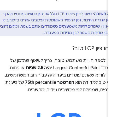
דה חשובה
: חשוב לציין שמדד LCP כולל את זמן הטעינה מחדש מהדף
מן הגדרת החיבור, זמן ההפניה האוטומטית ועיכובים אחרים ב
זמן לביט
, שיכולים להיות משמעותיים כשמודדים אותם בשטח, ויכולים להוביל
 בין מדידות בשטח לבין מדידות במעבדה.
ו ציון LCP טוב?
די לספק חוויית משתמש טובה, צריך לשאוף שהזמן של
Largest Contentful Pain יהיה
2.5 שניות
או פחות.
די לוודא שאתם עומדים ביעד הזה עבור רוב המשתמשים,
ף טוב למדידה הוא
הפרמטר 75th percentile
של טעינת
דפים, שמפולח לפי מכשירים ניידים ומחשבים.