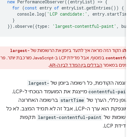
new
PerformanceObserver
((
entryList
)
=
>
{
for
(
const
entry
of
entryList
.
getEntries
())
{
console
.
log
(
'LCP candidate:'
,
entry
.
startTime
}
}).
observe
({
type
:
'largest-contentful-paint'
,
buf
רה:
הקוד הזה מראה איך לתעד ביומן את הרשומות של
largest-
במסוף, אבל מדידת LCP ב-JavaScript מורכבת יותר. פרטים
contentfu
זמינים במאמר
הבדלים בין המדד לבין ה-API
.
דוגמה הקודמת, כל רשומה ביומן של
largest-
contentful-pain
מייצגת את המועמד הנוכחי ל-LCP.
אופן כללי, הערך של
startTime
ברשומה האחרונה
שמונפקת הוא ערך ה-LCP, אבל זה לא תמיד המצב. לא כל
רשומות של
largest-contentful-paint
תקפות
דידת LCP.