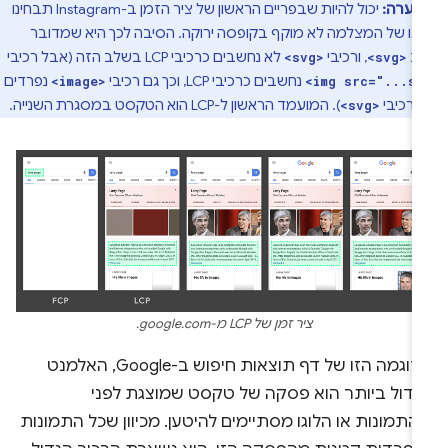
הערה:
יכול להיות שבפריים הראשון של ציר הזמן ב-Instagram תבחינו
גו של המצלמה לא מוקף בקופסה ירוקה. הסיבה לכך היא שמדובר
יב
, ורכיבי
לא נחשבים כרכיבי LCP בשלב הזה (אבל רכיבי
<svg>
<svg>
נחשבים כרכיבי LCP, וכך גם רכיבי
נפרדים
<image>
<img src="...s
 רכיבי
). המועמד הראשון ל-LCP הוא הטקסט במסגרת השנייה.
<svg>
ציר זמן של LCP מ-google.com.
בדוגמה הזו של דף תוצאות חיפוש ב-Google, האלמנט
גדול ביותר הוא פסקה של טקסט שמוצגת לפני
תמונות או הלוגו מסתיימים להיטען. מכיוון שכל התמונות