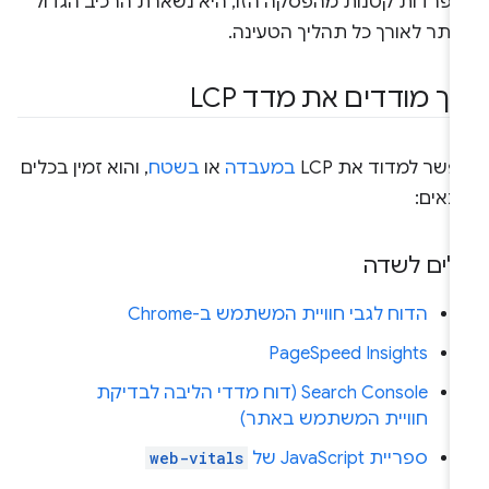
נפרדות קטנות מהפסקה הזו, היא נשארת הרכיב הגדול
ותר לאורך כל תהליך הטעינה.
יך מודדים את מדד LCP
שר למדוד את LCP
במעבדה
או
בשטח
, והוא זמין בכלים
באים:
לים לשדה
הדוח לגבי חוויית המשתמש ב-Chrome
PageSpeed Insights
Search Console (דוח מדדי הליבה לבדיקת
חוויית המשתמש באתר)
ספריית JavaScript של
web-vitals