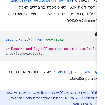
כולים להשתמש ב
ספריית JavaScript של
web-vitals
כדי למדוד את LCP, והיא מטפלת בהבדלים האלה
שבילכם (במקרים שבהם זה אפשרי – שימו לב שהבעיה
if לא מכוסה):
import
{
onLCP
}
from
'web-vitals'
;
// Measure and log LCP as soon as it's available.
onLCP
(
console
.
log
);
קוד המקור של
onLCP()
מופיעה דוגמה מלאה למדידת
-JavaScript.
הערה:
במקרים מסוימים (למשל iframes ממקורות שונים), אי אפשר
JavaSc. פרטים נוספים זמינים בקטע
מגבלות
רייה
.
web-vitals