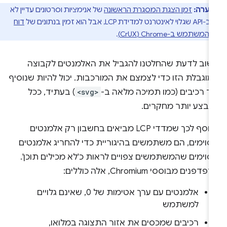
הערה:
זמן הצגת המסגרת הראשונה
של אנימציות וסרטונים עדיין לא
ת LCP, אבל הוא זמין בנתונים של
דוח
המשתמש ב-Chrome‏ (CrUX)
.
שוב לדעת שהחלטנו להגביל את האלמנטים לקבוצה
וגבלת הזו כדי לצמצם את המורכבות. יכול להיות שנוסיף
וד רכיבים (כמו תמיכה מלאה ב-
<svg>
) בעתיד, ככל
נבצע יותר מחקרים.
בנוסף לכך שמדדי LCP מביאים בחשבון רק אלמנטים
סוימים, הם משתמשים בהיגוריית כדי להחריג אלמנטים
סוימים שהמשתמשים צפויים לראות כ'לא מכילים תוכן'.
דפנים מבוססי Chromium, אלה כוללים:
אלמנטים עם ערך אטימות של 0, שאינם גלויים
למשתמש
רכיבים שמכסים את אזור התצוגה במלואו,