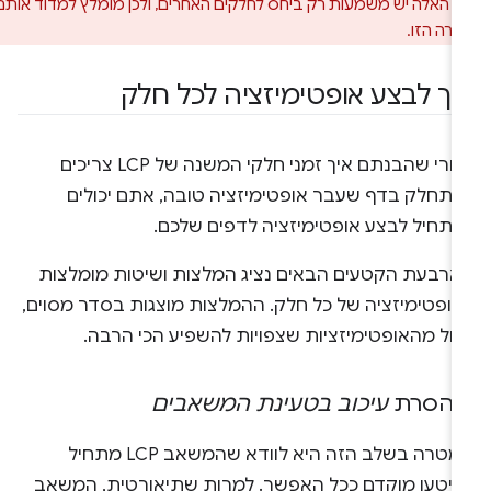
 האלה יש משמעות רק ביחס לחלקים האחרים, ולכן מומלץ למדוד אותם
רה הזו.
יך לבצע אופטימיזציה לכל חלק
אחרי שהבנתם איך זמני חלקי המשנה של LCP צריכים
התחלק בדף שעבר אופטימיזציה טובה, אתם יכולים
התחיל לבצע אופטימיזציה לדפים שלכם.
ארבעת הקטעים הבאים נציג המלצות ושיטות מומלצות
אופטימיזציה של כל חלק. ההמלצות מוצגות בסדר מסוים,
חל מהאופטימיזציות שצפויות להשפיע הכי הרבה.
.
הסרת
עיכוב בטעינת המשאבים
המטרה בשלב הזה היא לוודא שהמשאב LCP מתחיל
היטען מוקדם ככל האפשר. למרות שתיאורטית, המשאב