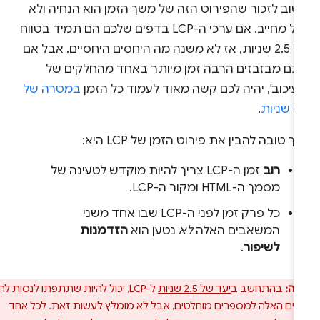
שוב לזכור שהפירוט הזה של משך הזמן הוא הנחיה ולא
כלל מחייב. אם ערכי ה-LCP בדפים שלכם הם תמיד בטווח
של 2.5 שניות, אז לא משנה מה היחסים היחסיים. אבל אם
תם מבזבזים הרבה זמן מיותר באחד מהחלקים של
עיכוב', יהיה לכם קשה מאוד לעמוד כל הזמן
במטרה של
שניות
.
ך טובה להבין את פירוט הזמן של LCP היא:
רוב
זמן ה-LCP צריך להיות מוקדש לטעינה של
מסמך ה-HTML ומקור ה-LCP.
כל פרק זמן לפני ה-LCP שבו אחד משני
המשאבים האלה
לא
נטען הוא
הזדמנות
לשיפור
.
רה:
בהתחשב ב
יעד של 2.5 שניות
ל-LCP, יכול להיות שתתפתו לנסות להמיר
זים האלה למספרים מוחלטים, אבל לא מומלץ לעשות זאת. לכל אחד