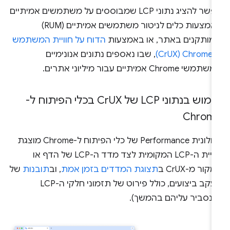
אפשר להציג נתוני LCP שמבוססים על משתמשים אמיתיים
באמצעות כלים לניטור משתמשים אמיתיים (RUM)
מותקנים באתר, או באמצעות
הדוח על חוויית המשתמש
‏ (CrUX)
, שבו נאספים נתונים אנונימיים
שי Chrome אמיתיים עבור מיליוני אתרים.
מוש בנתוני LCP של Cr
UX בכלי הפיתוח ל-
Chrom
בחלונית Performance של כלי הפיתוח ל-Chrome מוצגת
חוויית ה-LCP המקומית לצד מדד ה-LCP של הדף או
קור מ-CrUX ב
תצוגת המדדים בזמן אמת
, וב
תובנות
של
מעקב ביצועים, כולל פירוט של תזמוני חלקי ה-LCP
שנסביר עליהם בהמשך).