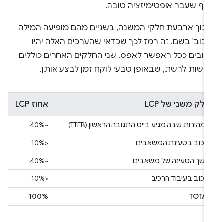
דף שעבר אופטימיזציה טובה.
תוך ארבעת חלקי המשנה, בשניים מהם מופיעה המילה
יכוב' בשם. זה רמז לכך שכדאי שהערכים האלה יהיו
רובים ככל האפשר לאפס. שני החלקים האחרים כוללים
קשות לרשת, שבאופן טבעי לוקח זמן לבצע אותן.
חלק משני של LCP
אחוז LCP
המהירות שבה מגיע בייט התגובה הראשון (TTFB)
‫~40%
עיכוב בטעינת המשאבים
<10%
משך הטעינה של משאבים
‫~40%
עיכוב בעיבוד הרכיב
<10%
100%
TOTAL