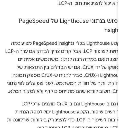
וא יכול להציג את תוכן ה-LCP.
וש בנתוני Lighthouse של Page
Speed
Insight
הקטע Lighthouse בכלי PageSpeed Insights מציע כמה
הנחיות לשיפור LCP, אבל קודם צריך לבדוק אם ערך ה-LCP
מוצג תואם במידה רבה לנתוני משתמשים אמיתיים
שסופקו על ידי CrUX. אם יש הבדלים בין התוצאות של
Lighthouse ו-CrUX, סביר להניח ש-CrUX מספק תמונה
ויקת יותר של חוויית המשתמש. לפני שפועלים לפי נתוני
לוודא שהם מתייחסים לדף ולא למקור המלא.
אם גם ב-Lighthouse וגם ב-CrUX מוצגים ערכי LCP
שדורשים שיפור, הקטע Lighthouse יכול לספק הנחיות
חשובות לשיפור ה-LCP. כדי להציג רק ביקורות שרלוונטיות
נן LCP באופן הבא: