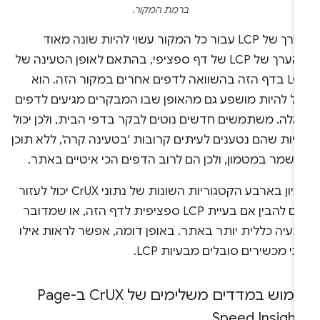
ברמת המקור.
הערך של LCP עבור כל המקור עשוי להיות שונה מאוד
מהערך של LCP של דף ספציפי, בהתאם לאופן הטעינה של
LCP בדף הזה בהשוואה לדפים אחרים במקור הזה. הוא
כול להיות מושפע גם מהאופן שבו המבקרים מגיעים לדפים
אלה. משתמשים חדשים נוטים לבקר בדפי הבית, ולכן יכול
יות שהם נטענים לעיתים קרובות 'בטעינה קרה', ללא תוכן
נשמר במטמון, ולכן הם לרוב הדפים הכי איטיים באתר.
העיון בארבע הקטגוריות השונות של נתוני CrUX יכול לעזור
לכם להבין אם בעיית LCP ספציפית לדף הזה, או שמדובר
בעיה כללית יותר באתר. באופן דומה, אפשר לראות אילו
גי מכשירים סובלים מבעיות LCP.
ימוש במדדים משלימים של Cr
UX ב-Page
Speed Insight