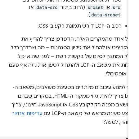
src
או
srcset
(לרוב בתור
data-src
או
).
data-srcset
רכיב ה-LCP דורש תמונת רקע ב-CSS.
כל אחד מהמקרים האלה, הדפדפן צריך להריץ את
קריפט או להחיל את גיליון הסגנונות – מה שבדרך כלל
ולל המתנה לסיום של בקשות רשת – לפני שהוא יכול
לגלות את משאב ה-LCP ולהתחיל לטעון אותו. זה אף פעם
 אופטימלי.
די למנוע עיכובים מיותרים בטעינת משאבים, משאב ה-
LCP צריך להיות גלוי ממקור ה-HTML. במקרים שבהם
המשאב מפנה רק לקובץ CSS או JavaScript חיצוני, צריך
צע טעינה מראש של משאב ה-LCP עם
עדיפות אחזור
בוהה, למשל: