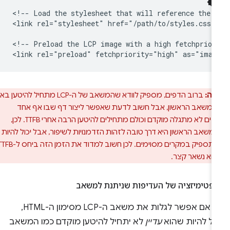
<!-- Load the stylesheet that will reference the L
<link rel="stylesheet" href="/path/to/styles.css">
<!-- Preload the LCP image with a high fetchpriori
רה:
ברוב הדפים, מספיק לוודא שהמשאב של ה-LCP מתחיל להיטען באותו
 המשאב הראשון, אבל חשוב לדעת שאפשר ליצור דף שבו אף אחד
מהמשאבים לא מתגלה מוקדם וכולם מתחילים להיטען הרבה אחרי TTFB. לכן,
משאב הראשון היא דרך טובה לזהות הזדמנויות לשיפור, אבל יכול להיות
שהיא לא תספיק במקרים מסוימים. לכן חשוב למדוד את הזמן הזה ביחס ל-TTFB
הוא נשאר קצר.
ופטימיזציה של העדיפות שניתנת למשאב
גם אם אפשר לגלות את משאב ה-LCP מסימון ה-HTML,
ול להיות שהוא
עדיין
לא יתחיל להיטען מוקדם כמו המשאב