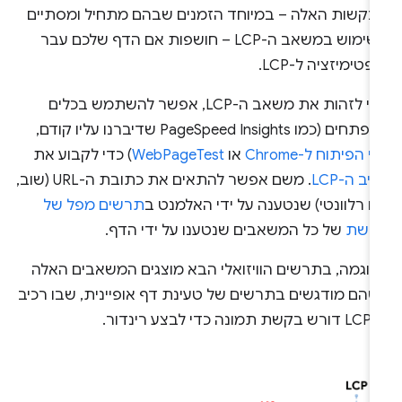
בקשות האלה – במיוחד הזמנים שבהם מתחיל ומסתיים
השימוש במשאב ה-LCP – חושפות אם הדף שלכם עבר
פטימיזציה ל-LCP.
כדי לזהות את משאב ה-LCP, אפשר להשתמש בכלים
חים (כמו PageSpeed Insights שדיברנו עליו קודם,
י הפיתוח ל-Chrome
או
WebPageTest
) כדי לקבוע את
יב ה-LCP
. משם אפשר להתאים את כתובת ה-URL (שוב,
 רלוונטי) שנטענה על ידי האלמנט ב
תרשים מפל של
רשת
של כל המשאבים שנטענו על ידי הדף.
דוגמה, בתרשים הוויזואלי הבא מוצגים המשאבים האלה
שהם מודגשים בתרשים של טעינת דף אופיינית, שבו רכיב
מונה כדי לבצע רינדור.