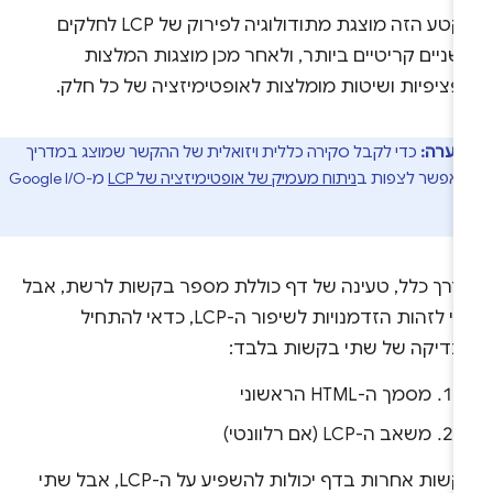
בקטע הזה מוצגת מתודולוגיה לפירוק של LCP לחלקים
ניים קריטיים ביותר, ולאחר מכן מוצגות המלצות
פציפיות ושיטות מומלצות לאופטימיזציה של כל חלק.
הערה:
כדי לקבל סקירה כללית ויזואלית של ההקשר שמוצג במדריך
 אפשר לצפות ב
ניתוח מעמיק של אופטימיזציה של LCP
מ-Google I/O
דרך כלל, טעינה של דף כוללת מספר בקשות לרשת, אבל
כדי לזהות הזדמנויות לשיפור ה-LCP, כדאי להתחיל
בדיקה של שתי בקשות בלבד:
מסמך ה-HTML הראשוני
משאב ה-LCP (אם רלוונטי)
בקשות אחרות בדף יכולות להשפיע על ה-LCP, אבל שתי