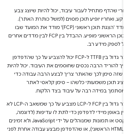
רי שהדף מתחיל לעבור עיבוד, יכול להיות שיוצג צבע
קע, ואחריו יופיע תוכן מסוים (למשל כותרת האתר).
המדד 'הצגת תוכן ראשוני (FCP)' מודד את המועד שבו
התוכן הראשוני מופיע. ההבדל בין FCP לבין מדדים אחרים
ול לספק מידע רב.
פער גדול בין TTFB ל-FCP יכול להצביע על כך שהדפדפן
יך להוריד הרבה נכסים שחוסמים את העיבוד. יכול להיות
ם שזה סימן לכך שהאתר צריך לבצע הרבה עבודה כדי
הציג תוכן משמעותי כלשהו – סימן קלאסי לאתר
מסתמך במידה רבה על עיבוד בצד הלקוח.
פער גדול בין FCP ל-LCP מצביע על כך שמשאב ה-LCP לא
ין באופן מיידי לדפדפן כדי לתת לו עדיפות (לדוגמה,
טקסט או תמונות שמנוהלים על ידי JavaScript ולא זמינים
ב-HTML הראשוני), או שהדפדפן מבצע עבודה אחרת לפני