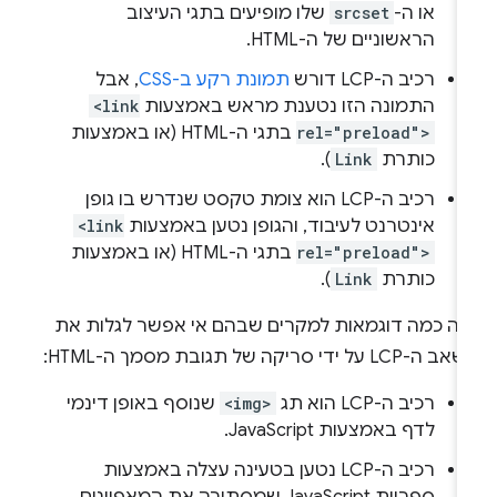
או ה-
srcset
שלו מופיעים בתגי העיצוב
הראשוניים של ה-HTML.
רכיב ה-LCP דורש
תמונת רקע ב-CSS
, אבל
התמונה הזו נטענת מראש באמצעות
<link
rel="preload">
בתגי ה-HTML (או באמצעות
כותרת
Link
).
רכיב ה-LCP הוא צומת טקסט שנדרש בו גופן
אינטרנט לעיבוד, והגופן נטען באמצעות
<link
rel="preload">
בתגי ה-HTML (או באמצעות
כותרת
Link
).
נה כמה דוגמאות למקרים שבהם אי אפשר לגלות את
-LCP על ידי סריקה של תגובת מסמך ה-HTML:
רכיב ה-LCP הוא תג
<img>
שנוסף באופן דינמי
לדף באמצעות JavaScript.
רכיב ה-LCP נטען בטעינה עצלה באמצעות
ספריית JavaScript שמסתירה את המאפיינים