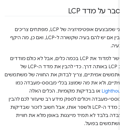
סבר על מדד LCP
לפני שמבצעים אופטימיזציה של LCP, מפתחים צריכים
להבין אם יש להם בעיה שקשורה ל-LCP, ואם כן, מה היקף
בעיה.
אפשר למדוד את LCP בכמה כלים, אבל לא כולם מודדים
את LCP באותה דרך. כדי להבין את מדד ה-LCP של
שתמשים אמיתיים, צריך לבדוק את החוויה של משתמשים
מיתיים, ולא את מה שמוצג בכלי מבוסס-מעבדה כמו
Lighthous
או בבדיקות מקומיות. הכלים האלה
בוססי-מעבדה ויכולים לספק מידע רב שיעזור לכם להבין
את מדד ה-LCP ולשפר אותו, אבל חשוב לזכור שבדיקות
עבדה בלבד לא תמיד מייצגות באופן מלא את חוויית
משתמשים בפועל.