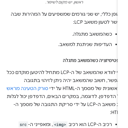
ראשון. יש מקום לשיפור.
אופן כללי, יש שני גורמים שמשפיעים על המהירות שבה
שר לטעון משאב LCP:
כשהמשאב מתגלה.
העדיפות שניתנת למשאב.
ופטימיזציה כשהמשאב מתגלה
כדי לוודא שהמשאב של ה-LCP מתחיל להיטען מוקדם ככל
אפשר, חשוב שהמשאב יהיה ניתן לזיהוי בתגובה
אשונית של מסמך ה-HTML על ידי
סורק הטעינה מראש
ל הדפדפן. לדוגמה, במקרים הבאים, הדפדפן יכול לגלות
את משאב ה-LCP על ידי סריקת התגובה של מסמך ה-
HTML
רכיב ה-LCP הוא רכיב
<img>
, ומאפייני ה-
src