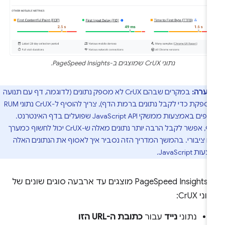
נתוני CrUX שמוצגים ב-PageSpeed Insights.
הערה:
במקרים שבהם CrUX לא מספק נתונים (לדוגמה, דף עם תנועה
לא מספקת כדי לקבל נתונים ברמת הדף), צריך להוסיף ל-CrUX נתוני RUM
שנאספים באמצעות ממשקי JavaScript API שפועלים בדף האינטרנט.
בנוסף, אפשר לקבל הרבה יותר נתונים מאלה ש-CrUX יכול לחשוף כמערך
ים ציבורי. בהמשך המדריך הזה נסביר איך לאסוף את הנתונים האלה
JavaScript.
ב-PageSpeed Insights מוצגים עד ארבעה סוגים שונים של
ני CrUX:
נתוני
נייד
עבור
כתובת ה-URL הזו