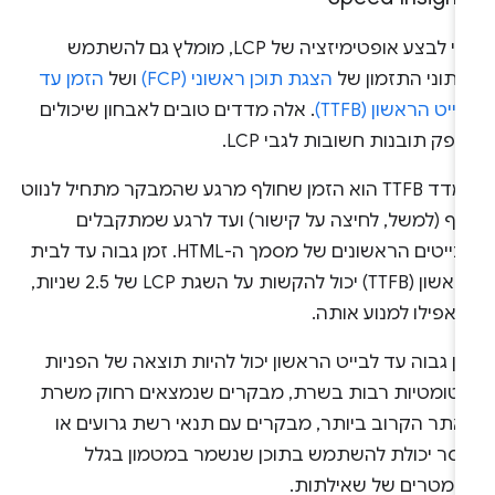
כדי לבצע אופטימיזציה של LCP, מומלץ גם להשתמש
נתוני התזמון של
הצגת תוכן ראשוני (FCP)
ושל
הזמן עד
ייט הראשון (TTFB)
. אלה מדדים טובים לאבחון שיכולים
פק תובנות חשובות לגבי LCP.
המדד TTFB הוא הזמן שחולף מרגע שהמבקר מתחיל לנווט
דף (למשל, לחיצה על קישור) ועד לרגע שמתקבלים
הבייטים הראשונים של מסמך ה-HTML. זמן גבוה עד לבית
הראשון (TTFB) יכול להקשות על השגת LCP של 2.5 שניות,
 אפילו למנוע אותה.
ן גבוה עד לבייט הראשון יכול להיות תוצאה של הפניות
וטומטיות רבות בשרת, מבקרים שנמצאים רחוק משרת
אתר הקרוב ביותר, מבקרים עם תנאי רשת גרועים או
וסר יכולת להשתמש בתוכן שנשמר במטמון בגלל
רמטרים של שאילתות.