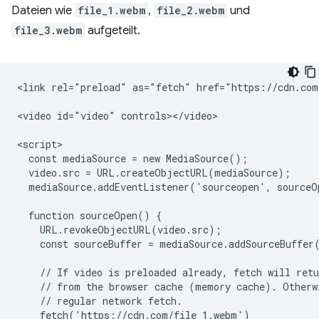
Dateien wie
file_1.webm
,
file_2.webm
und
file_3.webm
aufgeteilt.
<link rel="preload" as="fetch" href="https://cdn.com
<video id="video" controls></video>

<script>

  const mediaSource = new MediaSource();

  video.src = URL.createObjectURL(mediaSource);

  mediaSource.addEventListener('sourceopen', sourceO
  function sourceOpen() {

    URL.revokeObjectURL(video.src);

    const sourceBuffer = mediaSource.addSourceBuffer
    // If video is preloaded already, fetch will retu
    // from the browser cache (memory cache). Otherwi
    // regular network fetch.

    fetch('https://cdn.com/file_1.webm')
