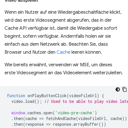
Video abspielen
Wenn ein Nutzer auf eine Wiedergabeschaltfläche klickt,
wird das erste Videosegment abgerufen, das in der
Cache API verfügbar ist, damit die Wiedergabe sofort
beginnt, sofern verfügbar. Andernfalls holen wir sie
einfach aus dem Netzwerk ab. Beachten Sie, dass
Browser und Nutzer den
Cache
leeren können.
Wie bereits erwähnt, verwenden wir MSE, um dieses
erste Videosegment an das Videoelement weiterzuleiten.
function
onPlayButtonClick
(
videoFileUrl
)
{
video
.
load
();
// Used to be able to play video lat
window
.
caches
.
open
(
'video-pre-cache'
)
.
then
(
cache
=
>
fetchAndCache
(
videoFileUrl
,
cache
))
.
then
(
response
=
>
response
.
arrayBuffer
())