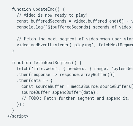
  function updateEnd() {

    // Video is now ready to play!

    const bufferedSeconds = video.buffered.end(0) - v
    console.log(`${bufferedSeconds} seconds of video 
    // Fetch the next segment of video when user star
    video.addEventListener('playing', fetchNextSegmen
  }

  function fetchNextSegment() {

    fetch('file.webm', { headers: { range: 'bytes=56
    .then(response => response.arrayBuffer())

    .then(data => {

      const sourceBuffer = mediaSource.sourceBuffers[
      sourceBuffer.appendBuffer(data);

      // TODO: Fetch further segment and append it.

    });

  }
