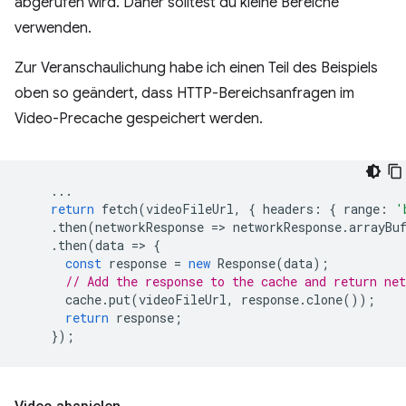
abgerufen wird. Daher solltest du kleine Bereiche
verwenden.
Zur Veranschaulichung habe ich einen Teil des Beispiels
oben so geändert, dass HTTP-Bereichsanfragen im
Video-Precache gespeichert werden.
...
return
fetch
(
videoFileUrl
,
{
headers
:
{
range
:
'
.
then
(
networkResponse
=
>
networkResponse
.
arrayBu
.
then
(
data
=
>
{
const
response
=
new
Response
(
data
);
// Add the response to the cache and return net
cache
.
put
(
videoFileUrl
,
response
.
clone
());
return
response
;
});