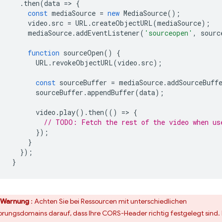
.
then
(
data
=
>
{
const
mediaSource
=
new
MediaSource
();
video
.
src
=
URL
.
createObjectURL
(
mediaSource
);
mediaSource
.
addEventListener
(
'sourceopen'
,
sourc
function
sourceOpen
()
{
URL
.
revokeObjectURL
(
video
.
src
);
const
sourceBuffer
=
mediaSource
.
addSourceBuff
sourceBuffer
.
appendBuffer
(
data
);
video
.
play
().
then
(()
=
>
{
// TODO: Fetch the rest of the video when us
});
}
});
}
Warnung
: Achten Sie bei Ressourcen mit unterschiedlichen
prungsdomains darauf, dass Ihre CORS-Header richtig festgelegt sind.