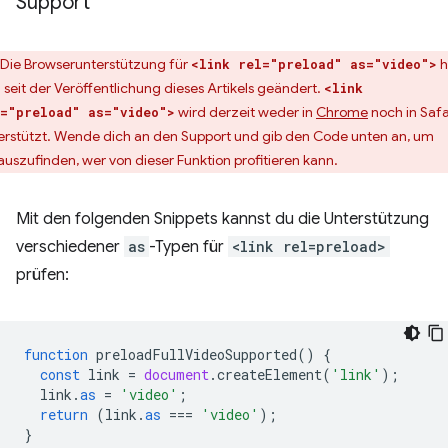
Support
Die Browserunterstützung für
h
<link rel="preload" as="video">
h seit der Veröffentlichung dieses Artikels geändert.
<link
wird derzeit weder in
Chrome
noch in Safa
="preload" as="video">
erstützt. Wende dich an den Support und gib den Code unten an, um
auszufinden, wer von dieser Funktion profitieren kann.
Mit den folgenden Snippets kannst du die Unterstützung
verschiedener
as
-Typen für
<link rel=preload>
prüfen:
function
preloadFullVideoSupported
()
{
const
link
=
document
.
createElement
(
'link'
);
link
.
as
=
'video'
;
return
(
link
.
as
===
'video'
);
}