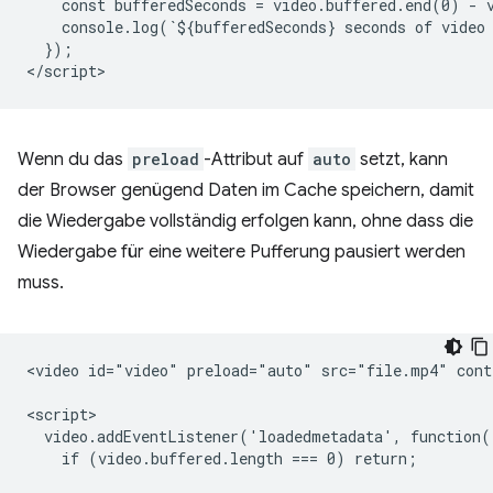
    const bufferedSeconds = video.buffered.end(0) - v
    console.log(`${bufferedSeconds} seconds of video 
  });

Wenn du das
preload
-Attribut auf
auto
setzt, kann
der Browser genügend Daten im Cache speichern, damit
die Wiedergabe vollständig erfolgen kann, ohne dass die
Wiedergabe für eine weitere Pufferung pausiert werden
muss.
<video id="video" preload="auto" src="file.mp4" contr
<script>

  video.addEventListener('loadedmetadata', function()
    if (video.buffered.length === 0) return;
