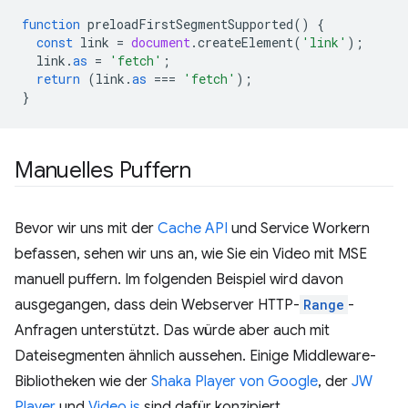
function
preloadFirstSegmentSupported
()
{
const
link
=
document
.
createElement
(
'link'
);
link
.
as
=
'fetch'
;
return
(
link
.
as
===
'fetch'
);
}
Manuelles Puffern
Bevor wir uns mit der
Cache API
und Service Workern
befassen, sehen wir uns an, wie Sie ein Video mit MSE
manuell puffern. Im folgenden Beispiel wird davon
ausgegangen, dass dein Webserver HTTP-
Range
-
Anfragen unterstützt. Das würde aber auch mit
Dateisegmenten ähnlich aussehen. Einige Middleware-
Bibliotheken wie der
Shaka Player von Google
, der
JW
Player
und
Video.js
sind dafür konzipiert.