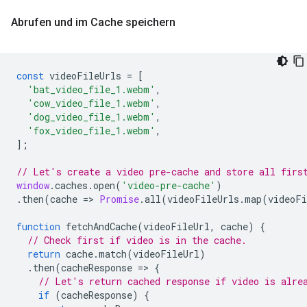
Abrufen und im Cache speichern
const
videoFileUrls
=
[
'bat_video_file_1.webm'
,
'cow_video_file_1.webm'
,
'dog_video_file_1.webm'
,
'fox_video_file_1.webm'
,
];
// Let's create a video pre-cache and store all firs
window
.
caches
.
open
(
'video-pre-cache'
)
.
then
(
cache
=
>
Promise
.
all
(
videoFileUrls
.
map
(
videoFi
function
fetchAndCache
(
videoFileUrl
,
cache
)
{
// Check first if video is in the cache.
return
cache
.
match
(
videoFileUrl
)
.
then
(
cacheResponse
=
>
{
// Let's return cached response if video is alre
if
(
cacheResponse
)
{