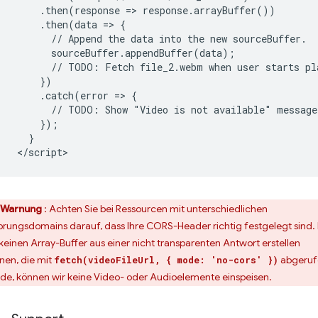
    .then(response => response.arrayBuffer())

    .then(data => {

      // Append the data into the new sourceBuffer.

      sourceBuffer.appendBuffer(data);

      // TODO: Fetch file_2.webm when user starts pla
    })

    .catch(error => {

      // TODO: Show "Video is not available" message 
    });

  }

Warnung
: Achten Sie bei Ressourcen mit unterschiedlichen
prungsdomains darauf, dass Ihre CORS-Header richtig festgelegt sind.
 keinen Array-Buffer aus einer nicht transparenten Antwort erstellen
nen, die mit
abgeruf
fetch(videoFileUrl, { mode: 'no-cors' })
de, können wir keine Video- oder Audioelemente einspeisen.