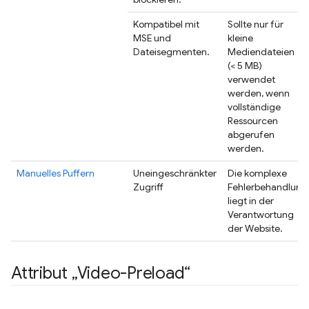
Kompatibel mit
Sollte nur für
MSE und
kleine
Dateisegmenten.
Mediendateien
(< 5 MB)
verwendet
werden, wenn
vollständige
Ressourcen
abgerufen
werden.
Manuelles Puffern
Uneingeschränkter
Die komplexe
Zugriff
Fehlerbehandlung
liegt in der
Verantwortung
der Website.
Attribut „Video-Preload“