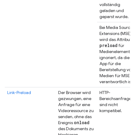
vollständig
geladen und
geparst wurde.
Bei Media Source
Extensions (MSE)
wird das Attribut
preload
für
Medienelemente
ignoriert, da die
App für die
Bereitstellung von
Medien für MSE
verantwortlich ist.
Link-Preload
Der Browser wird
HTTP-
gezwungen, eine
Bereichsanfragen
Anfrage für eine
sind nicht
Videoressource zu
kompatibel.
senden, ohne das
onload
Ereignis
des Dokuments zu
blockieren.