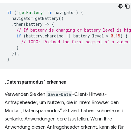
if
(
'getBattery'
in
navigator
)
{
navigator
.
getBattery
()
.
then
(
battery
=
>
{
// If battery is charging or battery level is hig
if
(
battery
.
charging
||
battery
.
level
 > 
0.15
)
{
// TODO: Preload the first segment of a video.
}
});
}
„Datensparmodus“ erkennen
Verwenden Sie den
Save-Data
-Client-Hinweis-
Anfrageheader, um Nutzern, die in ihrem Browser den
Modus „Datensparmodus“ aktiviert haben, schnelle und
schlanke Anwendungen bereitzustellen. Wenn Ihre
Anwendung diesen Anfrageheader erkennt, kann sie für