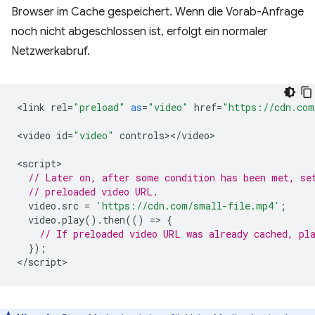
Browser im Cache gespeichert. Wenn die Vorab-Anfrage
noch nicht abgeschlossen ist, erfolgt ein normaler
Netzwerkabruf.
<
link
rel
=
"preload"
as
=
"video"
href
=
"https://cdn.com
<
video
id
=
"video"
controls
><
/
video
>

<
script
// Later on, after some condition has been met, se
// preloaded video URL.
video
.
src
=
'https://cdn.com/small-file.mp4'
;
video
.
play
().
then
(()
=
>
{
// If preloaded video URL was already cached, pl
});
<
/script