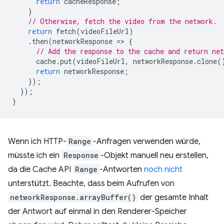
return
cacheResponse
;
}
// Otherwise, fetch the video from the network.
return
fetch
(
videoFileUrl
)
.
then
(
networkResponse
=
>
{
// Add the response to the cache and return net
cache
.
put
(
videoFileUrl
,
networkResponse
.
clone
(
return
networkResponse
;
});
});
}
Wenn ich HTTP-
Range
-Anfragen verwenden würde,
müsste ich ein
Response
-Objekt manuell neu erstellen,
da die Cache API
Range
-Antworten
noch nicht
unterstützt. Beachte, dass beim Aufrufen von
networkResponse.arrayBuffer()
der gesamte Inhalt
der Antwort auf einmal in den Renderer-Speicher