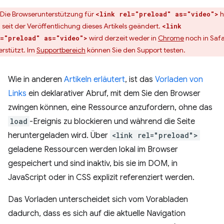
Die Browserunterstützung für
h
<link rel="preload" as="video">
h seit der Veröffentlichung dieses Artikels geändert.
<link
wird derzeit weder in
Chrome
noch in Safa
="preload" as="video">
erstützt. Im
Supportbereich
können Sie den Support testen.
Wie in anderen
Artikeln
erläutert
, ist das
Vorladen von
Links
ein deklarativer Abruf, mit dem Sie den Browser
zwingen können, eine Ressource anzufordern, ohne das
load
-Ereignis zu blockieren und während die Seite
heruntergeladen wird. Über
<link rel="preload">
geladene Ressourcen werden lokal im Browser
gespeichert und sind inaktiv, bis sie im DOM, in
JavaScript oder in CSS explizit referenziert werden.
Das Vorladen unterscheidet sich vom Vorabladen
dadurch, dass es sich auf die aktuelle Navigation