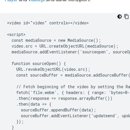
<video id="video" controls></video>

<script>

  const mediaSource = new MediaSource();

  video.src = URL.createObjectURL(mediaSource);

  mediaSource.addEventListener('sourceopen', sourceO
  function sourceOpen() {

    URL.revokeObjectURL(video.src);

    const sourceBuffer = mediaSource.addSourceBuffer
    // Fetch beginning of the video by setting the Ra
    fetch('file.webm', { headers: { range: 'bytes=0-
    .then(response => response.arrayBuffer())

    .then(data => {

      sourceBuffer.appendBuffer(data);

      sourceBuffer.addEventListener('updateend', upda
    });

  }
