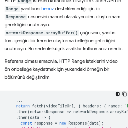
HTTP
Range
istekleri kullanacak olsaydım Cache API'nin
Range
yanıtlarını
henüz
desteklemediği için bir
Response
nesnesini manuel olarak yeniden oluşturmam
gerektiğini unutmayın.
networkResponse.arrayBuffer()
çağrısının, yanıtın
tüm içeriğini bir kerede oluşturma belleğine getirdiğini
unutmayın. Bu nedenle küçük aralıklar kullanmanız önerilir.
Referans olması amacıyla, HTTP Range isteklerini video
ön önbelleğe kaydetmek için yukarıdaki örneğin bir
bölümünü değiştirdim.
...
return
fetch
(
videoFileUrl
,
{
headers
:
{
range
:
'
.
then
(
networkResponse
=
>
networkResponse
.
arrayBu
.
then
(
data
=
>
{
const
response
=
new
Response
(
data
);