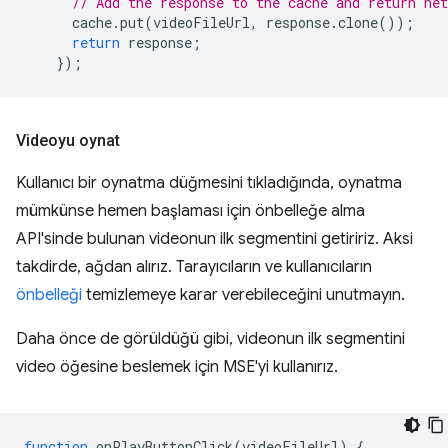
// Add the response to the cache and return net
cache
.
put
(
videoFileUrl
,
response
.
clone
());
return
response
;
});
Videoyu oynat
Kullanıcı bir oynatma düğmesini tıkladığında, oynatma
mümkünse hemen başlaması için önbelleğe alma
API'sinde bulunan videonun ilk segmentini getiririz. Aksi
takdirde, ağdan alırız. Tarayıcıların ve kullanıcıların
önbelleği
temizlemeye karar verebileceğini unutmayın.
Daha önce de görüldüğü gibi, videonun ilk segmentini
video öğesine beslemek için MSE'yi kullanırız.
function
onPlayButtonClick
(
videoFileUrl
)
{