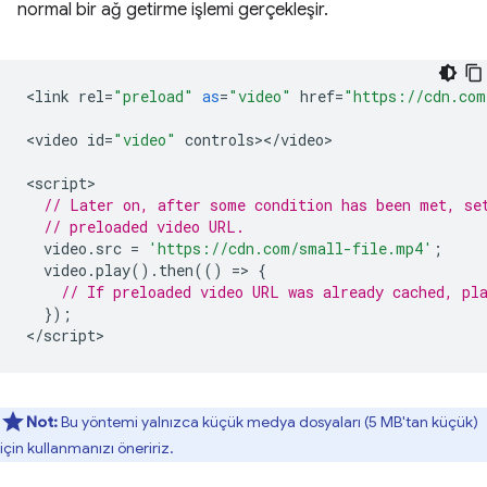
normal bir ağ getirme işlemi gerçekleşir.
<
link
rel
=
"preload"
as
=
"video"
href
=
"https://cdn.com
<
video
id
=
"video"
controls
><
/
video
>

<
script
// Later on, after some condition has been met, se
// preloaded video URL.
video
.
src
=
'https://cdn.com/small-file.mp4'
;
video
.
play
().
then
(()
=
>
{
// If preloaded video URL was already cached, pl
});
<
/script
Not:
Bu yöntemi yalnızca küçük medya dosyaları (5 MB'tan küçük)
için kullanmanızı öneririz.