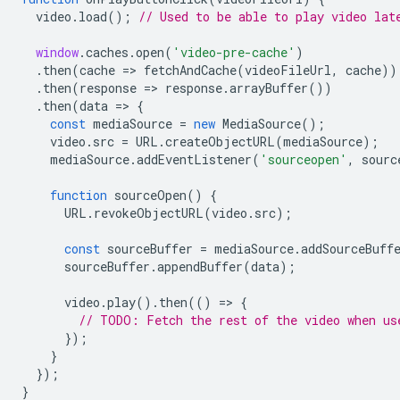
video
.
load
();
// Used to be able to play video lat
window
.
caches
.
open
(
'video-pre-cache'
)
.
then
(
cache
=
>
fetchAndCache
(
videoFileUrl
,
cache
))
.
then
(
response
=
>
response
.
arrayBuffer
())
.
then
(
data
=
>
{
const
mediaSource
=
new
MediaSource
();
video
.
src
=
URL
.
createObjectURL
(
mediaSource
);
mediaSource
.
addEventListener
(
'sourceopen'
,
sourc
function
sourceOpen
()
{
URL
.
revokeObjectURL
(
video
.
src
);
const
sourceBuffer
=
mediaSource
.
addSourceBuff
sourceBuffer
.
appendBuffer
(
data
);
video
.
play
().
then
(()
=
>
{
// TODO: Fetch the rest of the video when us
});
}
});
}