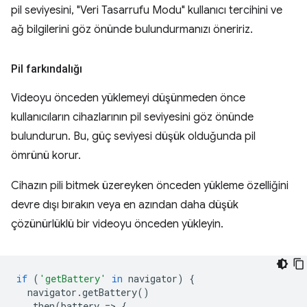
pil seviyesini, "Veri Tasarrufu Modu" kullanıcı tercihini ve
ağ bilgilerini göz önünde bulundurmanızı öneririz.
Pil farkındalığı
Videoyu önceden yüklemeyi düşünmeden önce
kullanıcıların cihazlarının pil seviyesini göz önünde
bulundurun. Bu, güç seviyesi düşük olduğunda pil
ömrünü korur.
Cihazın pili bitmek üzereyken önceden yükleme özelliğini
devre dışı bırakın veya en azından daha düşük
çözünürlüklü bir videoyu önceden yükleyin.
if
(
'getBattery'
in
navigator
)
{
navigator
.
getBattery
()
.
then
(
battery
=
>
{