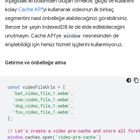
Aşağıdaki iki bölümden oluşan örnekte, güçlü ve kullanımı
kolay
Cache API
'yi kullanarak videonun ilk birkaç
segmentini nasıl önbelleğe alabileceğinizi görebilirsiniz.
Benzer bir şeyin IndexedDB ile de elde edilebileceğini
unutmayın. Cache API'ye
window
nesnesinden de
erişilebildiği için henüz hizmet işçilerini kullanmıyoruz.
Getirme ve önbelleğe alma
const
videoFileUrls
=
[
'bat_video_file_1.webm'
,
'cow_video_file_1.webm'
,
'dog_video_file_1.webm'
,
'fox_video_file_1.webm'
,
];
// Let's create a video pre-cache and store all firs
window
.
caches
.
open
(
'video-pre-cache'
)