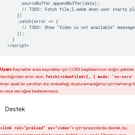
      sourceBuffer.appendBuffer(data);

      // TODO: Fetch file_2.webm when user starts pla
    })

    .catch(error => {

      // TODO: Show "Video is not available" message 
    });

  }

Uyarı:
Kaynaklar arası kaynaklar için CORS başlıklarınızın doğru şekilde
rlandığından emin olun.
fetch(videoFileUrl, { mode: 'no-cors'
 alınan opak bir yanıttan dizi arabelleği oluşturamadığımız için herhangi b
eo veya ses öğesi besleyemeyiz.
Destek
için tarayıcılarda destek, bu
<link rel="preload" as="video">
alenin yayınlanmasından bu yana değişti ve şu anda
Chrome
veya