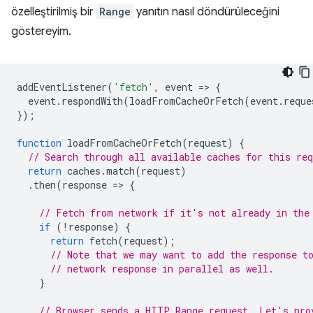
özelleştirilmiş bir
Range
yanıtın nasıl döndürüleceğini
göstereyim.
addEventListener
(
'fetch'
,
event
=
>
{
event
.
respondWith
(
loadFromCacheOrFetch
(
event
.
reque
});
function
loadFromCacheOrFetch
(
request
)
{
// Search through all available caches for this req
return
caches
.
match
(
request
)
.
then
(
response
=
>
{
// Fetch from network if it's not already in the
if
(
!
response
)
{
return
fetch
(
request
);
// Note that we may want to add the response t
// network response in parallel as well.
}
// Browser sends a HTTP Range request. Let's pro