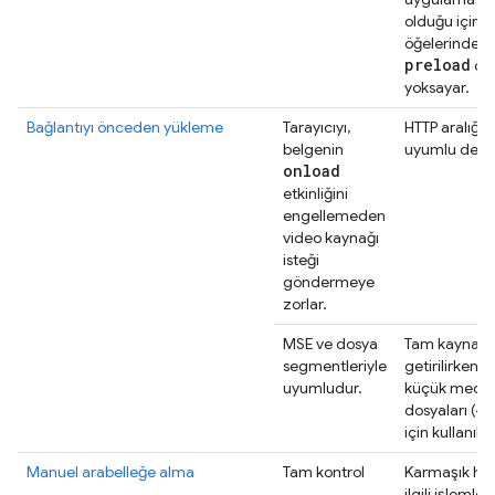
olduğu için
öğelerindeki
preload
öze
yoksayar.
Bağlantıyı önceden yükleme
Tarayıcıyı,
HTTP aralığı i
belgenin
uyumlu değil
onload
etkinliğini
engellemeden
video kaynağı
isteği
göndermeye
zorlar.
MSE ve dosya
Tam kaynakl
segmentleriyle
getirilirken y
uyumludur.
küçük medy
dosyaları (<5
için kullanılm
Manuel arabelleğe alma
Tam kontrol
Karmaşık hat
ilgili işlemle