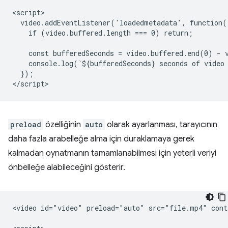
<script>

  video.addEventListener('loadedmetadata', function()
    if (video.buffered.length === 0) return;

    const bufferedSeconds = video.buffered.end(0) - v
    console.log(`${bufferedSeconds} seconds of video 
  });

preload
özelliğinin
auto
olarak ayarlanması, tarayıcının
daha fazla arabelleğe alma için duraklamaya gerek
kalmadan oynatmanın tamamlanabilmesi için yeterli veriyi
önbelleğe alabileceğini gösterir.
<video id="video" preload="auto" src="file.mp4" contr