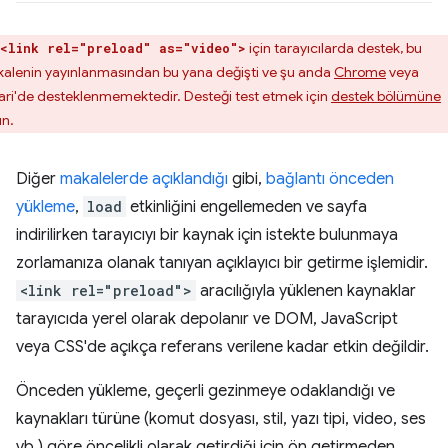
için tarayıcılarda destek, bu
<link rel="preload" as="video">
alenin yayınlanmasından bu yana değişti ve şu anda
Chrome
veya
ari'de desteklenmemektedir. Desteği test etmek için
destek bölümüne
ın.
Diğer
makalelerde
açıklandığı
gibi,
bağlantı önceden
yükleme
,
load
etkinliğini engellemeden ve sayfa
indirilirken tarayıcıyı bir kaynak için istekte bulunmaya
zorlamanıza olanak tanıyan açıklayıcı bir getirme işlemidir.
<link rel="preload">
aracılığıyla yüklenen kaynaklar
tarayıcıda yerel olarak depolanır ve DOM, JavaScript
veya CSS'de açıkça referans verilene kadar etkin değildir.
Önceden yükleme, geçerli gezinmeye odaklandığı ve
kaynakları türüne (komut dosyası, stil, yazı tipi, video, ses
vb.) göre öncelikli olarak getirdiği için ön getirmeden