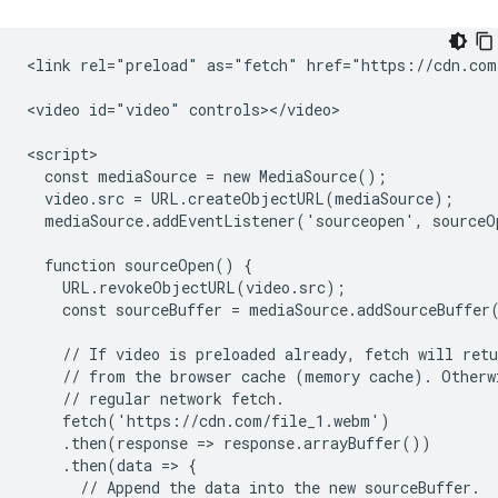
<link rel="preload" as="fetch" href="https://cdn.com
<video id="video" controls></video>

<script>

  const mediaSource = new MediaSource();

  video.src = URL.createObjectURL(mediaSource);

  mediaSource.addEventListener('sourceopen', sourceO
  function sourceOpen() {

    URL.revokeObjectURL(video.src);

    const sourceBuffer = mediaSource.addSourceBuffer
    // If video is preloaded already, fetch will retu
    // from the browser cache (memory cache). Otherwi
    // regular network fetch.

    fetch('https://cdn.com/file_1.webm')

    .then(response => response.arrayBuffer())

    .then(data => {

      // Append the data into the new sourceBuffer.
