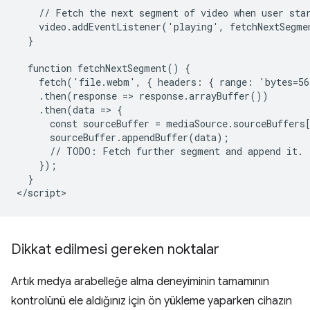
    // Fetch the next segment of video when user star
    video.addEventListener('playing', fetchNextSegmen
  }

  function fetchNextSegment() {

    fetch('file.webm', { headers: { range: 'bytes=56
    .then(response => response.arrayBuffer())

    .then(data => {

      const sourceBuffer = mediaSource.sourceBuffers[
      sourceBuffer.appendBuffer(data);

      // TODO: Fetch further segment and append it.

    });

  }

Dikkat edilmesi gereken noktalar
Artık medya arabelleğe alma deneyiminin tamamının
kontrolünü ele aldığınız için ön yükleme yaparken cihazın