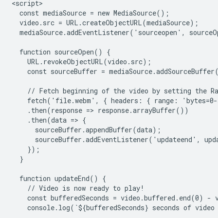
<script>

  const mediaSource = new MediaSource();

  video.src = URL.createObjectURL(mediaSource);

  mediaSource.addEventListener('sourceopen', sourceO
  function sourceOpen() {

    URL.revokeObjectURL(video.src);

    const sourceBuffer = mediaSource.addSourceBuffer
    // Fetch beginning of the video by setting the Ra
    fetch('file.webm', { headers: { range: 'bytes=0-
    .then(response => response.arrayBuffer())

    .then(data => {

      sourceBuffer.appendBuffer(data);

      sourceBuffer.addEventListener('updateend', upda
    });

  }

  function updateEnd() {

    // Video is now ready to play!

    const bufferedSeconds = video.buffered.end(0) - v
    console.log(`${bufferedSeconds} seconds of video 