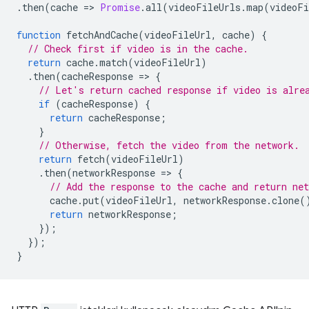
.
then
(
cache
=
>
Promise
.
all
(
videoFileUrls
.
map
(
videoFi
function
fetchAndCache
(
videoFileUrl
,
cache
)
{
// Check first if video is in the cache.
return
cache
.
match
(
videoFileUrl
)
.
then
(
cacheResponse
=
>
{
// Let's return cached response if video is alre
if
(
cacheResponse
)
{
return
cacheResponse
;
}
// Otherwise, fetch the video from the network.
return
fetch
(
videoFileUrl
)
.
then
(
networkResponse
=
>
{
// Add the response to the cache and return net
cache
.
put
(
videoFileUrl
,
networkResponse
.
clone
(
return
networkResponse
;
});
});
}