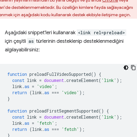
ari'de desteklenmemektedir. Bu özelliğin kimlere fayda sağlayacağını
enmek için aşağıdaki kodu kullanarak destek ekibiyle iletişime geçin.
Aşağıdaki snippet'leri kullanarak
<link rel=preload>
için çeşitli
as
türlerinin desteklenip desteklenmediğini
algılayabilirsiniz:
function
preloadFullVideoSupported
()
{
const
link
=
document
.
createElement
(
'link'
);
link
.
as
=
'video'
;
return
(
link
.
as
===
'video'
);
}
function
preloadFirstSegmentSupported
()
{
const
link
=
document
.
createElement
(
'link'
);
link
.
as
=
'fetch'
;
return
(
link
.
as
===
'fetch'
);
}