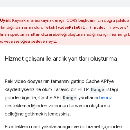
Uyarı:
Kaynaklar arası kaynaklar için CORS başlıklarınızın doğru şekilde
rlandığından emin olun.
fetch(videoFileUrl, { mode: 'no-cors'
 alınan opak bir yanıttan dizi arabelleği oluşturamadığımız için herhangi b
eo veya ses öğesi besleyemeyiz.
Hizmet çalışanı ile aralık yanıtları oluşturma
Peki video dosyasının tamamını getirip Cache API'ye
kaydettiyseniz ne olur? Tarayıcı bir HTTP
Range
isteği
gönderdiğinde, Cache API
Range
yanıtlarını
henüz
desteklemediğinden videonun tamamını oluşturma
belleğine getirmek istemezsiniz.
Bu isteklerin nasıl yakalanacağını ve bir hizmet işçisinden