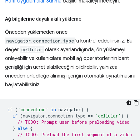
Hafif Uygulamalar Sunma
başlıklı makaleyi inceleyin.
Ağ bilgilerine dayalı akıllı yükleme
Önceden yüklemeden önce
navigator.connection.type
'ü kontrol edebilirsiniz. Bu
değer
cellular
olarak ayarlandığında, ön yüklemeyi
önleyebilir ve kullanıcılara mobil ağ operatörlerinin bant
genişliği için ücret alabileceğini bildirebilir, yalnızca
önceden önbelleğe alınmış içeriğin otomatik oynatılmasını
başlatabilirsiniz.
if
(
'connection'
in
navigator
)
{
if
(
navigator
.
connection
.
type
==
'cellular'
)
{
// TODO: Prompt user before preloading video
}
else
{
// TODO: Preload the first segment of a video.