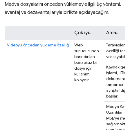
Medya dosyalarını önceden yüklemeyle ilgili üç yöntemi,
avantaj ve dezavantajlarıyla birlikte açıklayacağım.
Çok iyi...
Ama...
Videoyu önceden yükleme özelliği
Web
Tarayıcılar b
sunucusunda
özelliği ta
barındırılan
yoksayabilir.
benzersiz bir
Kaynak geti
dosya için
işlemi, HTML
kullanımı
dokümanı
kolaydır.
tamamen yük
ayrıştırıldığı
başlar.
Medya Kayn
Uzantıları (M
MSE'ye med
sağlamaktan
uygulama so