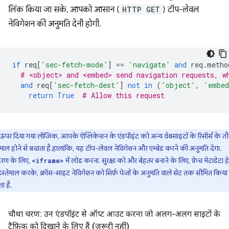
लिंक किया जा सके, आपको आसान (
HTTP GET
) टॉप-लेवल
नेविगेशन की अनुमति देनी होगी.
if
req
[
'sec-fetch-mode'
]
==
'navigate'
and
req
.
metho
# <object> and <embed> send navigation requests, w
and
req
[
'sec-fetch-dest'
]
not
in
(
'object'
,
'embe
return
True
# Allow this request
ऊपर दिया गया लॉजिक, आपके ऐप्लिकेशन के एंडपॉइंट को अन्य वेबसाइटों के रिसॉर्स के तौ
ेमाल होने से बचाता है.हालांकि, यह टॉप-लेवल नेविगेशन और एम्बेड करने की अनुमति देगा.
हरण के लिए,
में लोड करना. सुरक्षा को और बेहतर बनाने के लिए, फ़ेच मेटाडेटा ह
<iframe>
स्तेमाल करके, क्रॉस-साइट नेविगेशन को सिर्फ़ पेजों के अनुमति वाले सेट तक सीमित किया
 है.
चौथा चरण: उन एंडपॉइंट से ऑप्ट आउट करना जो अलग-अलग साइटों के
ट्रैफ़िक को दिखाने के लिए हैं (ज़रूरी नहीं)