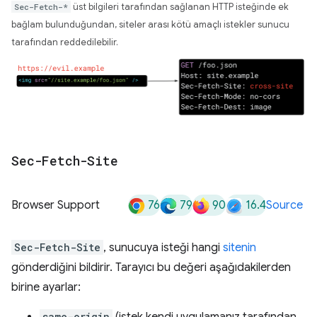
Sec-Fetch-*
üst bilgileri tarafından sağlanan HTTP isteğinde ek
bağlam bulunduğundan, siteler arası kötü amaçlı istekler sunucu
tarafından reddedilebilir.
Sec-Fetch-Site
76
79
90
16.4
Browser Support
Source
Sec-Fetch-Site
, sunucuya isteği hangi
sitenin
gönderdiğini bildirir. Tarayıcı bu değeri aşağıdakilerden
birine ayarlar:
same-origin