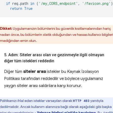
if
req
.
path
in
(
'/my_CORS_endpoint'
,
'/favicon.png'
)
return
True
Dikkat:
Uygulamanızın bölümlerini bu güvenlik kısıtlamalarından hariç
madan önce, bu bölümlerin statik olduğundan ve hassas kullanıcı bilgiler
rmediğinden emin olun.
5
.
Adım: Siteler arası olan ve gezinmeyle ilgili olmayan
diğer tüm istekleri reddedin
Diğer tüm
siteler arası
istekler bu Kaynak İzolasyon
Politikası tarafından reddedilir ve böylece uygulamanız
yaygın siteler arası saldırılara karşı korunur.
Politikanızı ihlal eden istekler varsayılan olarak
yanıtıyla
HTTP 403
dedilmelidir. Ancak kullanım alanınıza bağlı olarak aşağıdaki gibi başka
mler de yapabilirsiniz: -
Yalnızca ihlalleri günlüğe kaydetme
. Bu, özelli