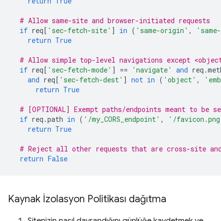
return
True
# Allow same-site and browser-initiated requests
if
req
[
'sec-fetch-site'
]
in
(
'same-origin'
,
'same-
return
True
# Allow simple top-level navigations except <objec
if
req
[
'sec-fetch-mode'
]
==
'navigate'
and
req
.
met
and
req
[
'sec-fetch-dest'
]
not
in
(
'object'
,
'emb
return
True
# [OPTIONAL] Exempt paths/endpoints meant to be se
if
req
.
path
in
(
'/my_CORS_endpoint'
,
'/favicon.png
return
True
# Reject all other requests that are cross-site an
return
False
Kaynak İzolasyon Politikası dağıtma