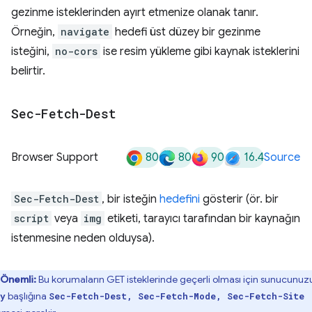
gezinme isteklerinden ayırt etmenize olanak tanır.
Örneğin,
navigate
hedefi üst düzey bir gezinme
isteğini,
no-cors
ise resim yükleme gibi kaynak isteklerini
belirtir.
Sec-Fetch-Dest
80
80
90
16.4
Browser Support
Source
Sec-Fetch-Dest
, bir isteğin
hedefini
gösterir (ör. bir
script
veya
img
etiketi, tarayıcı tarafından bir kaynağın
istenmesine neden olduysa).
Önemli:
Bu korumaların GET isteklerinde geçerli olması için sunucunuz
başlığına
y
Sec-Fetch-Dest, Sec-Fetch-Mode, Sec-Fetch-Site