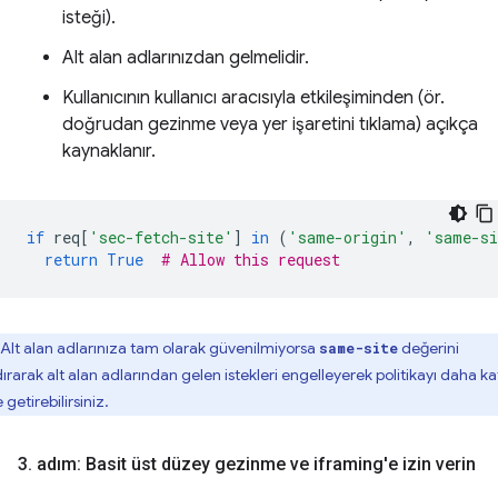
isteği).
Alt alan adlarınızdan gelmelidir.
Kullanıcının kullanıcı aracısıyla etkileşiminden (ör.
doğrudan gezinme veya yer işaretini tıklama) açıkça
kaynaklanır.
if
req
[
'sec-fetch-site'
]
in
(
'same-origin'
,
'same-s
return
True
# Allow this request
Alt alan adlarınıza tam olarak güvenilmiyorsa
değerini
same-site
ırarak alt alan adlarından gelen istekleri engelleyerek politikayı daha ka
 getirebilirsiniz.
3
.
adım: Basit üst düzey gezinme ve iframing'e izin verin