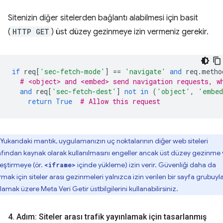
Sitenizin diğer sitelerden bağlantı alabilmesi için basit
(
HTTP GET
) üst düzey gezinmeye izin vermeniz gerekir.
if
req
[
'sec-fetch-mode'
]
==
'navigate'
and
req
.
metho
# <object> and <embed> send navigation requests, w
and
req
[
'sec-fetch-dest'
]
not
in
(
'object'
,
'embe
return
True
# Allow this request
Yukarıdaki mantık, uygulamanızın uç noktalarının diğer web siteleri
afından kaynak olarak kullanılmasını engeller ancak üst düzey gezinme
leştirmeye (ör.
içinde yükleme) izin verir. Güvenliği daha da
<iframe>
rmak için siteler arası gezinmeleri yalnızca izin verilen bir sayfa grubuyl
tlamak üzere Meta Veri Getir üstbilgilerini kullanabilirsiniz.
4
.
Adım: Siteler arası trafik yayınlamak için tasarlanmış