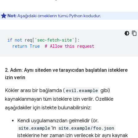
Not:
Aşağıdaki örneklerin tümü Python kodudur.
if
not
req
[
'sec-fetch-site'
]:
return
True
# Allow this request
2
.
Adım: Aynı siteden ve tarayıcıdan başlatılan isteklere
izin verin
Kökler arası bir bağlamda (
evil.example
gibi)
kaynaklanmayan tüm isteklere izin verilir. Özellikle
aşağıdakiler için istekte bulunabilirsiniz:
Kendi uygulamanızdan gelmelidir (ör.
site.example
'in
site.example/foo.json
isteklerine her zaman izin verilecek bir aynı kaynak