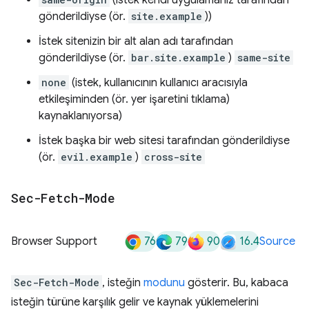
(istek kendi uygulamanız tarafından
gönderildiyse (ör.
site.example
))
İstek sitenizin bir alt alan adı tarafından
gönderildiyse (ör.
bar.site.example
)
same-site
none
(istek, kullanıcının kullanıcı aracısıyla
etkileşiminden (ör. yer işaretini tıklama)
kaynaklanıyorsa)
İstek başka bir web sitesi tarafından gönderildiyse
(ör.
evil.example
)
cross-site
Sec-Fetch-Mode
76
79
90
16.4
Browser Support
Source
Sec-Fetch-Mode
, isteğin
modunu
gösterir. Bu, kabaca
isteğin türüne karşılık gelir ve kaynak yüklemelerini