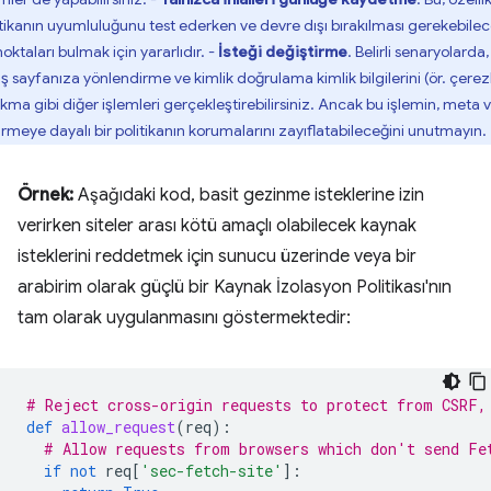
itikanın uyumluluğunu test ederken ve devre dışı bırakılması gerekebile
oktaları bulmak için yararlıdır. -
İsteği değiştirme
. Belirli senaryolarda,
ış sayfanıza yönlendirme ve kimlik doğrulama kimlik bilgilerini (ör. çerez
akma gibi diğer işlemleri gerçekleştirebilirsiniz. Ancak bu işlemin, meta v
irmeye dayalı bir politikanın korumalarını zayıflatabileceğini unutmayın.
Örnek:
Aşağıdaki kod, basit gezinme isteklerine izin
verirken siteler arası kötü amaçlı olabilecek kaynak
isteklerini reddetmek için sunucu üzerinde veya bir
arabirim olarak güçlü bir Kaynak İzolasyon Politikası'nın
tam olarak uygulanmasını göstermektedir:
# Reject cross-origin requests to protect from CSRF,
def
allow_request
(
req
):
# Allow requests from browsers which don't send Fe
if
not
req
[
'sec-fetch-site'
]: