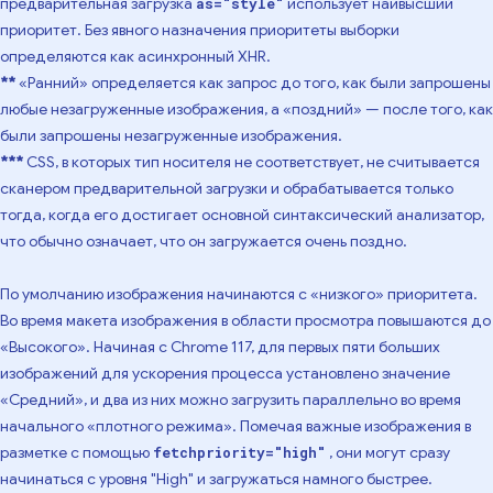
предварительная загрузка
использует наивысший
as="style"
приоритет. Без явного назначения приоритеты выборки
определяются как асинхронный XHR.
**
«Ранний» определяется как запрос до того, как были запрошены
любые незагруженные изображения, а «поздний» — после того, как
были запрошены незагруженные изображения.
***
CSS, в которых тип носителя не соответствует, не считывается
сканером предварительной загрузки и обрабатывается только
тогда, когда его достигает основной синтаксический анализатор,
что обычно означает, что он загружается очень поздно.
По умолчанию изображения начинаются с «низкого» приоритета.
Во время макета изображения в области просмотра повышаются до
«Высокого». Начиная с Chrome 117, для первых пяти больших
изображений для ускорения процесса установлено значение
«Средний», и два из них можно загрузить параллельно во время
начального «плотного режима». Помечая важные изображения в
разметке с помощью
, они могут сразу
fetchpriority="high"
начинаться с уровня "High" и загружаться намного быстрее.