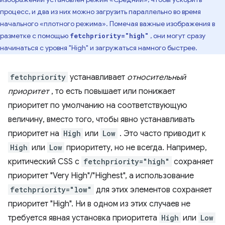
процесс, и два из них можно загрузить параллельно во время
начального «плотного режима». Помечая важные изображения в
разметке с помощью
, они могут сразу
fetchpriority="high"
начинаться с уровня "High" и загружаться намного быстрее.
fetchpriority
устанавливает
относительный
приоритет
, то есть повышает или понижает
приоритет по умолчанию на соответствующую
величину, вместо того, чтобы явно устанавливать
приоритет на
High
или
Low
. Это часто приводит к
High
или
Low
приоритету, но не всегда. Например,
критический CSS с
fetchpriority="high"
сохраняет
приоритет "Very High"/"Highest", а использование
fetchpriority="low"
для этих элементов сохраняет
приоритет "High". Ни в одном из этих случаев не
требуется явная установка приоритета
High
или
Low