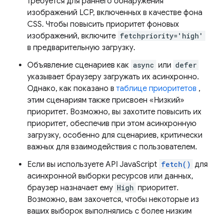
требуется для раннего обнаружения
изображений LCP, включенных в качестве фона
CSS. Чтобы повысить приоритет фоновых
изображений, включите
fetchpriority='high'
в предварительную загрузку.
Объявление сценариев как
async
или
defer
указывает браузеру загружать их асинхронно.
Однако, как показано в
таблице приоритетов
,
этим сценариям также присвоен «Низкий»
приоритет. Возможно, вы захотите повысить их
приоритет, обеспечив при этом асинхронную
загрузку, особенно для сценариев, критически
важных для взаимодействия с пользователем.
Если вы используете API JavaScript
fetch()
для
асинхронной выборки ресурсов или данных,
браузер назначает ему
High
приоритет.
Возможно, вам захочется, чтобы некоторые из
ваших выборок выполнялись с более низким