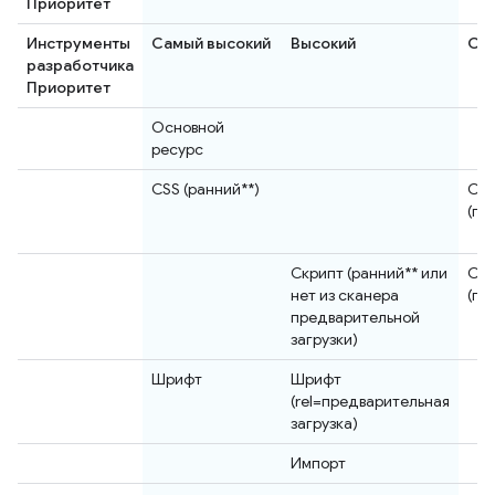
Приоритет
Инструменты
Самый высокий
Высокий
Се
разработчика
Приоритет
Основной
ресурс
CSS (ранний**)
CS
(по
Скрипт (ранний** или
Сц
нет из сканера
(по
предварительной
загрузки)
Шрифт
Шрифт
(rel=предварительная
загрузка)
Импорт