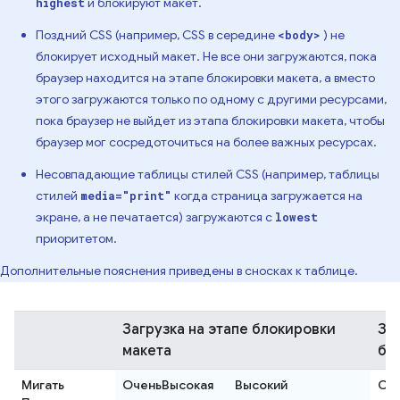
и блокируют макет.
highest
Поздний CSS (например, CSS в середине
) не
<body>
блокирует исходный макет. Не все они загружаются, пока
браузер находится на этапе блокировки макета, а вместо
этого загружаются только по одному с другими ресурсами,
пока браузер не выйдет из этапа блокировки макета, чтобы
браузер мог сосредоточиться на более важных ресурсах.
Несовпадающие таблицы стилей CSS (например, таблицы
стилей
когда страница загружается на
media="print"
экране, а не печатается) загружаются с
lowest
приоритетом.
Дополнительные пояснения приведены в сносках к таблице.
Загрузка на этапе блокировки
За
макета
бл
Мигать
ОченьВысокая
Высокий
Се