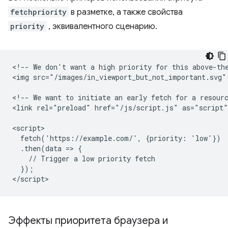
fetchpriority
в разметке, а также свойства
priority
, эквивалентного сценарию.
<!-- We don't want a high priority for this above-the
<img src="/images/in_viewport_but_not_important.svg"
<!-- We want to initiate an early fetch for a resourc
<link rel="preload" href="/js/script.js" as="script"
<script>

  fetch('https://example.com/', {priority: 'low'})

  .then(data => {

    // Trigger a low priority fetch

  });

Эффекты приоритета браузера и