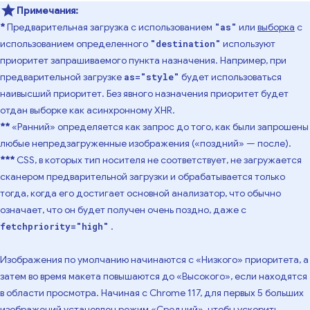
Примечания:
*
Предварительная загрузка с использованием
или
выборка
с
"as"
использованием определенного
используют
"destination"
приоритет запрашиваемого пункта назначения. Например, при
предварительной загрузке
будет использоваться
as="style"
наивысший приоритет. Без явного назначения приоритет будет
отдан выборке как асинхронному XHR.
**
«Ранний» определяется как запрос до того, как были запрошены
любые непредзагруженные изображения («поздний» — после).
***
CSS, в которых тип носителя не соответствует, не загружается
сканером предварительной загрузки и обрабатывается только
тогда, когда его достигает основной анализатор, что обычно
означает, что он будет получен очень поздно, даже с
.
fetchpriority="high"
Изображения по умолчанию начинаются с «Низкого» приоритета, а
затем во время макета повышаются до «Высокого», если находятся
в области просмотра. Начиная с Chrome 117, для первых 5 больших
изображений установлен режим «Средний», чтобы ускорить