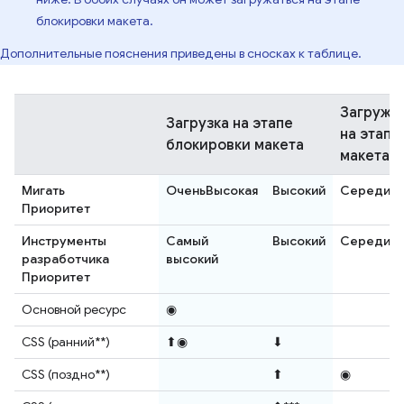
блокировки макета.
Дополнительные пояснения приведены в сносках к таблице.
Загружа
Загрузка на этапе
на этапе
блокировки макета
макета.
Мигать
ОченьВысокая
Высокий
Середин
Приоритет
Инструменты
Самый
Высокий
Середин
разработчика
высокий
Приоритет
Основной ресурс
◉
CSS (ранний**)
⬆◉
⬇
CSS (поздно**)
⬆
◉