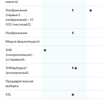
макета)
Изображение
⬆
◉
(первые 5
изображений > 10
000 пикселей2)
Изображение
⬆
Медиа (видео/аудио)
XHR
◉
(синхронизация) –
устаревший.
XHR/выборка*
⬆◉
(асинхронный)
Предварительная
выборка
XSL
◉