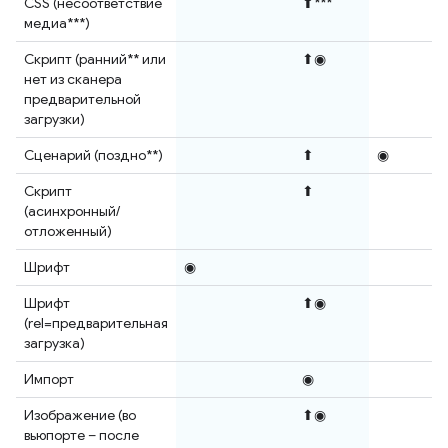
CSS (несоответствие
⬆***
медиа***)
Скрипт (ранний** или
⬆◉
нет из сканера
предварительной
загрузки)
Сценарий (поздно**)
⬆
◉
Скрипт
⬆
(асинхронный/
отложенный)
Шрифт
◉
Шрифт
⬆◉
(rel=предварительная
загрузка)
Импорт
◉
Изображение (во
⬆◉
вьюпорте – после