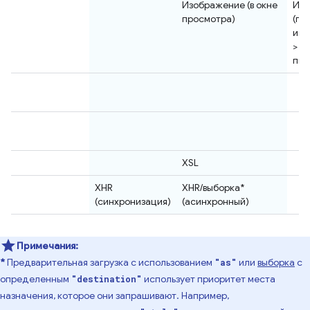
Изображение (в окне
Изо
просмотра)
(пе
изо
> 1
пик
XSL
XHR
XHR/выборка*
(синхронизация)
(асинхронный)
Примечания:
*
Предварительная загрузка с использованием
или
выборка
с
"as"
определенным
использует приоритет места
"destination"
назначения, которое они запрашивают. Например,