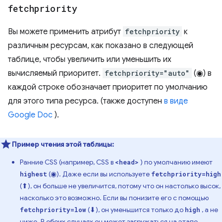
fetchpriority
Вы можете применить атрибут
fetchpriority
к
различным ресурсам, как показано в следующей
таблице, чтобы увеличить или уменьшить их
вычисляемый приоритет.
fetchpriority="auto"
(◉) в
каждой строке обозначает приоритет по умолчанию
для этого типа ресурса. (также доступен
в виде
Google Doc
).
Пример чтения этой таблицы:
Ранние CSS (например, CSS в
) по умолчанию имеют
<head>
(◉). Даже если вы используете
highest
fetchpriority=high
(⬆), он больше не увеличится, потому что он настолько высок,
насколько это возможно. Если вы понизите его с помощью
(⬇), он уменьшится только до
, а не
fetchpriority=low
high
ниже. В обоих случаях он может загружаться на этапе