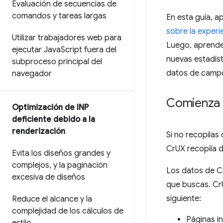
Evaluación de secuencias de
comandos y tareas largas
En esta guía, a
sobre la experi
Utilizar trabajadores web para
Luego, aprender
ejecutar Java
Script fuera del
nuevas estadís
subproceso principal del
datos de campo 
navegador
Comienza 
Optimización de INP
deficiente debido a la
renderización
Si no recopilas
CrUX recopila 
Evita los diseños grandes y
complejos
,
y la paginación
Los datos de Cr
excesiva de diseños
que buscas. Cr
siguiente:
Reduce el alcance y la
complejidad de los cálculos de
Páginas i