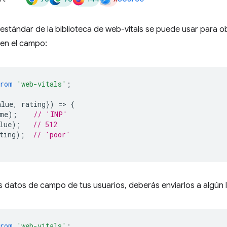
estándar de la biblioteca de web-vitals se puede usar para o
 en el campo:
from
'web-vitals'
;
alue
,
rating
})
=
>
{
me
);
// 'INP'
lue
);
// 512
ting
);
// 'poor'
os datos de campo de tus usuarios, deberás enviarlos a algún 
from
'web-vitals'
;