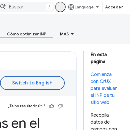
/
Acceder
Cómo optimizar INP
MÁS
En esta
página
Comienza
con CrUX
para evaluar
el INP de tu
sitio web
¿Te ha resultado útil?
Recopila
s en el
datos de
campos con