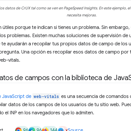
los datos de CrUX tal como se ven en PageSpeed Insights. En este ejemplo, e
necesita mejoras.
 útiles porque te indican si tienes un problema. Sin embargo
os problemas. Existen muchas soluciones de supervisión de 
 te ayudarán a recopilar tus propios datos de campo de los u
regunta. Una opción es recopilar esos datos de campo por t
eb-vitals.
atos de campos con la biblioteca de Java
e JavaScript de
web-vitals
es una secuencia de comandos qu
lar datos de los campos de los usuarios de tu sitio web. Pued
ido el INP en los navegadores que lo admiten.
96
96
144
x
rt
Source