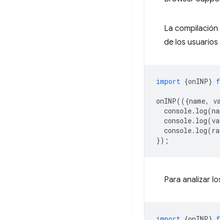
La compilación 
de los usuarios
import
{
onINP
}
onINP
(({
name
,
v
console
.
log
(
na
console
.
log
(
va
console
.
log
(
ra
});
Para analizar l
import
{
onINP
}