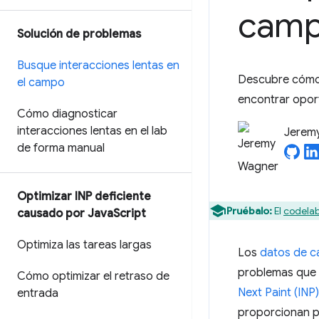
cam
Solución de problemas
Busque interacciones lentas en
Descubre cómo 
el campo
encontrar oport
Cómo diagnosticar
interacciones lentas en el lab
Jerem
de forma manual
Optimizar INP deficiente
Pruébalo:
El
codelab
causado por Java
Script
Optimiza las tareas largas
Los
datos de 
problemas que 
Cómo optimizar el retraso de
Next Paint (INP)
entrada
proporcionan pi