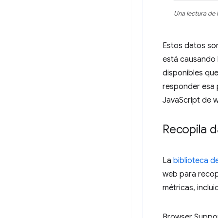
Una lectura de 
Estos datos son
está causando l
disponibles que
responder esa p
JavaScript de w
Recopila d
La
biblioteca d
web para recopi
métricas, inclu
Browser Suppo