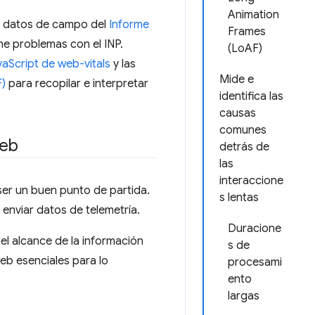
Animation
os datos de campo del
Informe
Frames
ene problemas con el INP.
(LoAF)
vaScript de web-vitals
y las
Mide e
F)
para recopilar e interpretar
identifica las
causas
comunes
web
detrás de
las
interaccione
ser un buen punto de partida.
s lentas
nviar datos de telemetría.
Duracione
el alcance de la información
s de
eb esenciales para lo
procesami
ento
largas