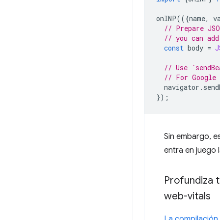
onINP
(({
name
,
v
// Prepare JSO
// you can add
const
body
=
J
// Use `sendBe
// For Google 
navigator
.
send
});
Sin embargo, e
entra en juego 
Profundiza t
web-vitals
La compilación 