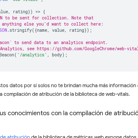
alue
,
rating
})
=
>
{
N to be sent for collection. Note that
 anything else you'd want to collect here:
SON
.
stringify
({
name
,
value
,
rating
});
acon` to send data to an analytics endpoint.
Analytics, see https://github.com/GoogleChrome/web-vita
Beacon
(
'/analytics'
,
body
);
stos datos por sí solos no te brindan mucha más información
la compilación de atribución de la biblioteca de web-vitals.
us conocimientos con la compilación de atribució
de atribución
de la biblioteca de métricas web expone datos