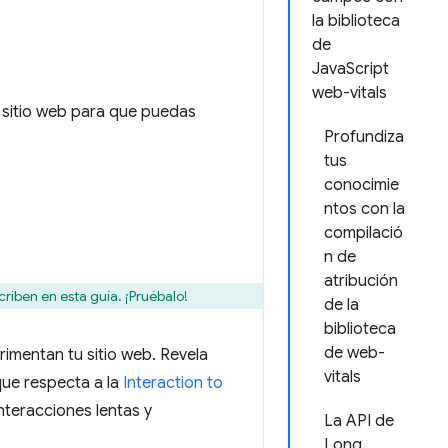
la biblioteca
de
JavaScript
web-vitals
 sitio web para que puedas
Profundiza
tus
conocimie
ntos con la
compilació
n de
atribución
iben en esta guía. ¡Pruébalo!
de la
biblioteca
de web-
imentan tu sitio web. Revela
vitals
 que respecta a la
Interaction to
nteracciones lentas y
La API de
Long