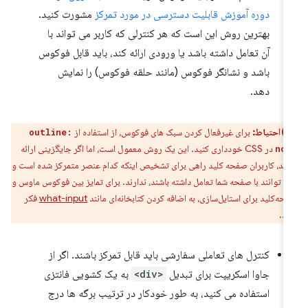
دوره آموزش قابلیت دسترسی در مورد تمرکز
مشورت کنید.
بهترین روش این است که هر کنترلی که کاربر می تواند با
آن تعامل داشته باشد یا ورودی ارائه کند، باید قابل فوکوس
باشد و نشانگر فوکوس (مانند حلقه فوکوس) را نمایش
دهد.
احتیاط:
برای غیرفعال کردن سبک های فوکوس، از استفاده از
outline:
در CSS خودداری کنید. این یک روش معمول است، اما اگر جایگزینی ارائه
non
نید، کاربران صفحه کلید راهی برای تشخیص اینکه کدام عنصر متمرکز شده است و
ی توانند با صفحه شما تعامل داشته باشند، ندارند. برای تمایز بین فوکوس ماوس و
حه‌کلید برای استایل‌سازی، به اضافه کردن کتابخانه‌ای مانند
what-input
فکر
ید.
کنترل های تعاملی سفارشی باید قابل تمرکز باشند. اگر از
جاوا اسکریپت برای تبدیل
<div>
به یک کشویی فانتزی
استفاده می کنید، به طور خودکار در ترتیب برگه ها درج