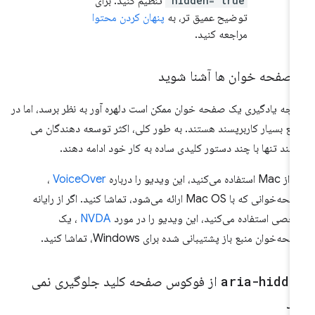
hidden="true"
تنظیم کنید. برای
توضیح عمیق تر، به
پنهان کردن محتوا
مراجعه کنید.
ا صفحه خوان ها آشنا شوید
رچه یادگیری یک صفحه خوان ممکن است دلهره آور به نظر برسد، اما در
قع بسیار کاربرپسند هستند. به طور کلی، اکثر توسعه دهندگان می
انند تنها با چند دستور کلیدی ساده به کار خود ادامه دهند.
ستفاده می‌کنید، این ویدیو را درباره
VoiceOver
،
صفحه‌خوانی که با Mac OS ارائه می‌شود، تماشا کنید. اگر از رایانه
صی استفاده می‌کنید، این ویدیو را در مورد
NVDA
، یک
حه‌خوان منبع باز پشتیبانی شده برای Windows، تماشا کنید.
aria-hidde
از فوکوس صفحه کلید جلوگیری نمی
ند