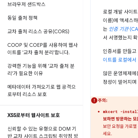
브라우저 샌드박스
로컬 개발 사이트
동일 출처 정책
이름)에 액세스
는
인증 기관
(CA
교차 출처 리소스 공유(CORS)
서 서명했는지 확
COOP 및 COEP를 사용하여 웹사
인증서를 만들고
이트를 '교차 출처 분리'합니다
.
이트를 로컬에서 
강력한 기능을 위해 '교차 출처 분
리'가 필요한 이유
많은 운영체제에
정성이 떨어지며 
메타데이터 가져오기로 웹 공격으
로부터 리소스 보호
주의:
mkcert -instal
XSS로부터 웹사이트 보호
보하면 방문하는 모
보안 요청을 가로챌
신뢰할 수 있는 유형으로 DOM 기
세요.
반 교차 사이트 스크립팅 취약점 방