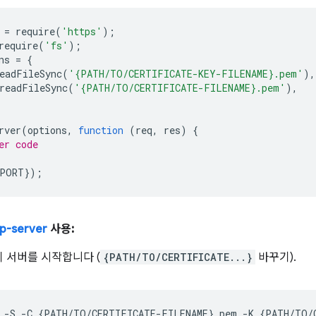
=
require
(
'https'
);
require
(
'fs'
);
ns
=
{
eadFileSync
(
'{PATH/TO/CERTIFICATE-KEY-FILENAME}.pem'
),
readFileSync
(
'{PATH/TO/CERTIFICATE-FILENAME}.pem'
),
rver
(
options
,
function
(
req
,
res
)
{
er code
PORT
});
tp-server
사용:
 서버를 시작합니다 (
{PATH/TO/CERTIFICATE...}
바꾸기).
-S
-C
{
PATH/TO/CERTIFICATE-FILENAME
}
.pem
-K
{
PATH/TO/