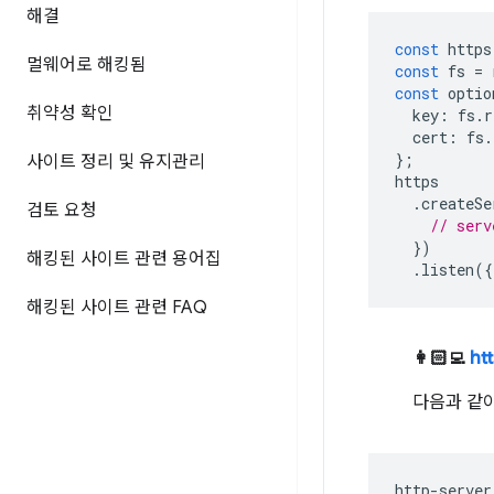
해결
const
https
멀웨어로 해킹됨
const
fs
=
const
optio
취약성 확인
key
:
fs
.
r
cert
:
fs
.
};
사이트 정리 및 유지관리
https
.
createSe
검토 요청
// serv
})
해킹된 사이트 관련 용어집
.
listen
({
해킹된 사이트 관련 FAQ
👩🏻‍💻
ht
다음과 같이
http-server