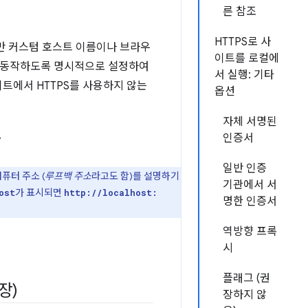
른 참조
HTTPS로 사
지만 커스텀 호스트 이름이나 브라우
이트를 로컬에
럼 동작하도록 명시적으로 설정하여
서 실행: 기타
트에서 HTTPS를 사용하지 않는
옵션
자체 서명된
.
인증서
일반 인증
퓨터 주소 (
루프백 주소
라고도 함)를 설명하기
기관에서 서
가 표시되면
ost
http://localhost:
명한 인증서
역방향 프록
시
플래그 (권
장)
장하지 않