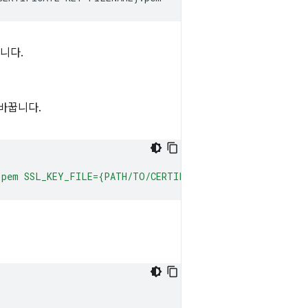
니다.
 바꿉니다.
pem SSL_KEY_FILE={PATH/TO/CERTIFICATE-KEY-FILENAME}.pe