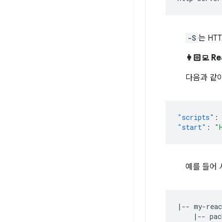
-S
는 HT
👩🏻‍💻 
다음과 같
"scripts"
:
"start"
:
"
예를 들어
|-- my-reac
    |-- pac