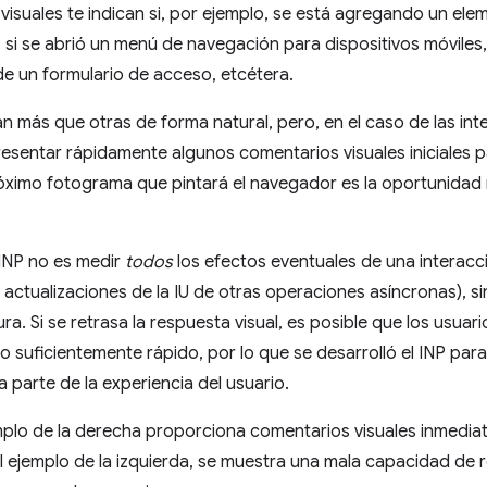
visuales te indican si, por ejemplo, se está agregando un el
 si se abrió un menú de navegación para dispositivos móviles, 
e un formulario de acceso, etcétera.
n más que otras de forma natural, pero, en el caso de las in
esentar rápidamente algunos comentarios visuales iniciales pa
róximo fotograma que pintará el navegador es la oportunida
l INP no es medir
todos
los efectos eventuales de una interacc
 actualizaciones de la IU de otras operaciones asíncronas), si
ra. Si se retrasa la respuesta visual, es posible que los usuar
o suficientemente rápido, por lo que se desarrolló el INP para
 parte de la experiencia del usuario.
jemplo de la derecha proporciona comentarios visuales inmedia
l ejemplo de la izquierda, se muestra una mala capacidad de