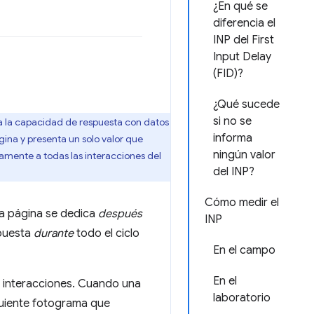
¿En qué se
diferencia el
INP del First
Input Delay
(FID)?
¿Qué sucede
si no se
 la capacidad de respuesta con datos
informa
ágina y presenta un solo valor que
ningún valor
damente a todas las interacciones del
del INP?
Cómo medir el
a página se dedica
después
INP
spuesta
durante
todo el ciclo
En el campo
En el
 interacciones. Cuando una
laboratorio
guiente fotograma que