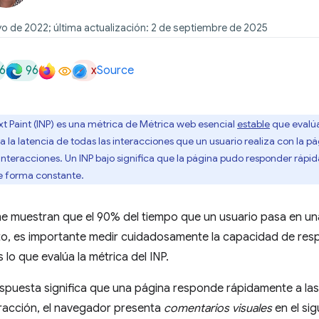
o de 2022; última actualización: 2 de septiembre de 2025
6
96
x
Source
xt Paint (INP) es una métrica de Métrica web esencial
estable
que evalúa
va la latencia de todas las interacciones que un usuario realiza con la p
 interacciones. Un INP bajo significa que la página pudo responder rápi
de forma constante.
e muestran que el 90% del tiempo que un usuario pasa en un
nto, es importante medir cuidadosamente la capacidad de re
 lo que evalúa la métrica del INP.
puesta significa que una página responde rápidamente a las
racción, el navegador presenta
comentarios visuales
en el si