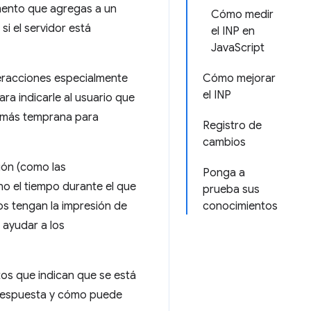
emento que agregas a un
Cómo medir
si el servidor está
el INP en
JavaScript
teracciones especialmente
Cómo mejorar
el INP
ra indicarle al usuario que
d más temprana para
Registro de
cambios
ión (como las
Ponga a
no el tiempo durante el que
prueba sus
ios tengan la impresión de
conocimientos
 ayudar a los
tos que indican que se está
 respuesta y cómo puede