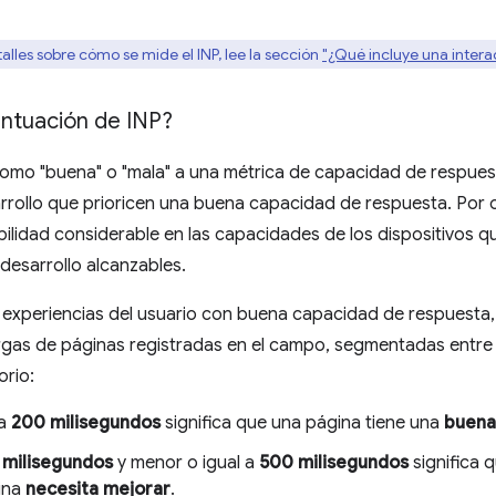
lles sobre cómo se mide el INP, lee la sección
"¿Qué incluye una intera
ntuación de INP?
s como "buena" o "mala" a una métrica de capacidad de respues
rrollo que prioricen una buena capacidad de respuesta. Por o
bilidad considerable en las capacidades de los dispositivos 
desarrollo alcanzables.
 experiencias del usuario con buena capacidad de respuesta,
rgas de páginas registradas en el campo, segmentadas entre l
orio:
 a
200 milisegundos
significa que una página tiene una
buena
 milisegundos
y menor o igual a
500 milisegundos
significa 
ina
necesita mejorar
.