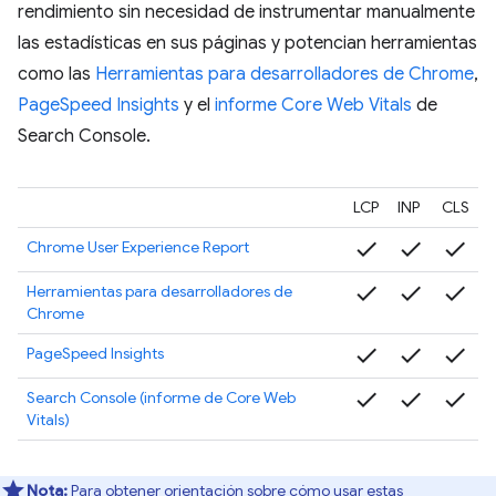
rendimiento sin necesidad de instrumentar manualmente
las estadísticas en sus páginas y potencian herramientas
como las
Herramientas para desarrolladores de Chrome
,
PageSpeed Insights
y el
informe Core Web Vitals
de
Search Console.
LCP
INP
CLS
check
check
check
Chrome User Experience Report
check
check
check
Herramientas para desarrolladores de
Chrome
check
check
check
PageSpeed Insights
check
check
check
Search Console (informe de Core Web
Vitals)
Nota:
Para obtener orientación sobre cómo usar estas