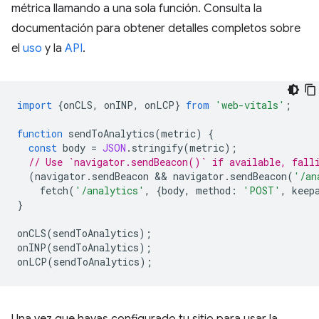
métrica llamando a una sola función. Consulta la
documentación para obtener detalles completos sobre
el
uso
y la
API
.
import
{
onCLS
,
onINP
,
onLCP
}
from
'web-vitals'
;
function
sendToAnalytics
(
metric
)
{
const
body
=
JSON
.
stringify
(
metric
);
// Use `navigator.sendBeacon()` if available, fall
(
navigator
.
sendBeacon
 && 
navigator
.
sendBeacon
(
'/an
fetch
(
'/analytics'
,
{
body
,
method
:
'POST'
,
keep
}
onCLS
(
sendToAnalytics
);
onINP
(
sendToAnalytics
);
onLCP
(
sendToAnalytics
);
Una vez que hayas configurado tu sitio para usar la