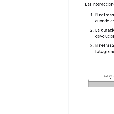
Las interaccion
El
retraso
cuando co
La
duraci
devolucio
El
retraso
fotograma 