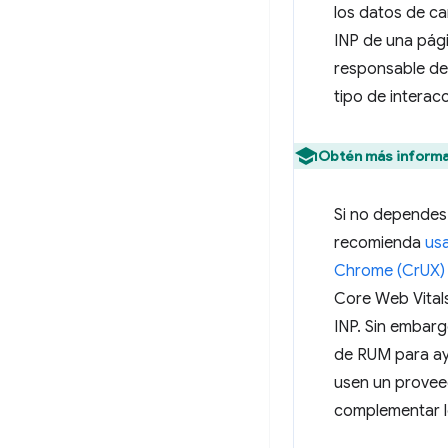
los datos de c
INP de una pági
responsable del
tipo de interacc
Obtén más informa
Si no dependes
recomienda
usa
Chrome (CrUX)
Core Web Vitals
INP. Sin embar
de RUM para ay
usen un provee
complementar l