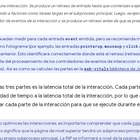
e una interacción. Se produce un retraso de entrada hasta que comienzan a ej
do a factores como tareas largas en el subproceso principal. Luego, se ejec
or de eventos de la interacción y se produce un retraso antes de que se pres
 pueden medir para cada entrada
emitida, pero se recomienda me
event
mo fotograma (por ejemplo, las entradas
,
y
pointerup
mouseup
click
nterior. Esto identificará correctamente dónde está el retraso (retrasos
te del procesamiento de los controladores de eventos de interacción 
). Así es como se calculan las partes en la
biblioteca de J
web-vitals
s tres partes es la latencia total de la interacción. Cada par
idad de tiempo a la latencia total de la interacción, por lo q
r cada parte de la interacción para que se ejecute durante e
 optimices las interacciones, es importante comprender que cada
con
to significa que la página de nivel superior tendrá un subproceso princ
propio subproceso principal. La INP se informará a nivel de la página, i