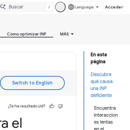
/
Acceder
Cómo optimizar INP
MÁS
En esta
página
Descubre
qué causa
una INP
deficiente
¿Te ha resultado útil?
Encuentra
interaccion
a el
es lentas
en el