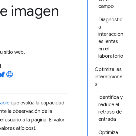
de imagen
campo
Diagnostic
a
interaccion
es lentas
en el
u sitio web.
laboratorio
d
Optimiza las
interaccione
s
Identifica y
table
que evalúa la capacidad
reduce el
nte la observación de la
retraso de
entrada
l usuario a la página. El valor
valores atípicos).
Optimiza