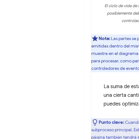
El ciclo de vida d
posiblemente debi
controlad
Nota:
Las partes se
emitidas dentro del mis
muestra en el diagrama a
para procesar, como par
controladores de eventos
La suma de esta
una cierta cant
puedes optimiza
Punto clave:
Cuando
subproceso principal. Es
página también tendrá su 