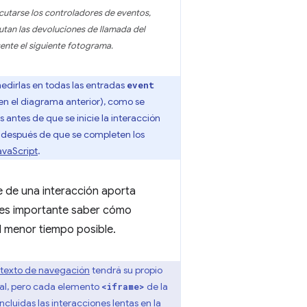
ecutarse los controladores de eventos,
utan las devoluciones de llamada del
ente el siguiente fotograma.
dirlas en todas las entradas
event
en el diagrama anterior), como se
 antes de que se inicie la interacción
o después de que se completen los
avaScript
.
te de una interacción aporta
ue es importante saber cómo
l menor tiempo posible.
texto de navegación
tendrá su propio
ipal, pero cada elemento
de la
<iframe>
ncluidas las interacciones lentas en la