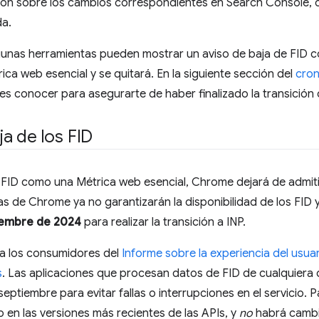
ón sobre los cambios correspondientes en Search Console, 
a.
lgunas herramientas pueden mostrar un aviso de baja de FID 
ica web esencial y se quitará. En la siguiente sección del
cron
es conocer para asegurarte de haber finalizado la transición 
a de los FID
FID como una Métrica web esencial, Chrome dejará de admitir
tas de Chrome ya no garantizarán la disponibilidad de los FID 
iembre de 2024
para realizar la transición a INP.
a los consumidores del
Informe sobre la experiencia del usu
s
. Las aplicaciones que procesan datos de FID de cualquiera
septiembre para evitar fallas o interrupciones en el servicio. P
 en las versiones más recientes de las APIs, y
no
habrá cambi