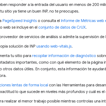
eben responder a la entrada del usuario en menos de 200 mi
tu sitio ya tiene un buen INP, no te preocupes.
 a
PageSpeed Insights
o consulta el
Informe de Métricas web 
tio web se incluye en el
conjunto de datos de CrUX
.
roveedor de servicios de análisis si admite la supervisión de 
ropia solución de INP
usando web-vitals.js
.
umenta tu sitio para
recopilar información de diagnóstico
sobre
etadatos importantes, como con qué elemento de la página in
mo otros datos útiles. En conjunto, esta información te ayuda
ora.
ciones lentas de forma local
con las Herramientas para desar
xactitud lo que sucede en niveles más profundos y cuál es el
a realizar el menor trabajo posible mientras controlas una int