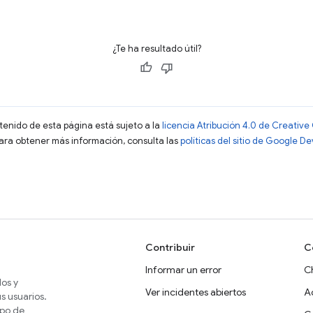
¿Te ha resultado útil?
ntenido de esta página está sujeto a la
licencia Atribución 4.0 de Creati
Para obtener más información, consulta las
políticas del sitio de Google D
Contribuir
C
Informar un error
C
dos y
Ver incidentes abiertos
A
s usuarios.
ipo de