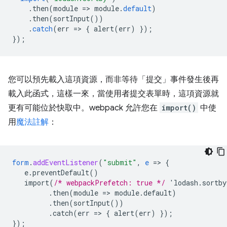
.
then
(
module
=
>
module
.
default
)
.
then
(
sortInput
())
.
catch
(
err
=
>
{
alert
(
err
)
});
});
您可以預先載入這項資源，而非等待「提交」事件發生後再
載入此函式，這樣一來，當使用者提交表單時，這項資源就
更有可能位於快取中。webpack 允許您在
import()
中使
用
魔法註解
：
form
.
addEventListener
(
"submit"
,
e
=
>
{
e.preventDefault()
import(
/* webpackPrefetch: true */
'lodash.sortb
.then(module
=
>
module.default)
.then(sortInput())
.catch(err
=
>
{
alert(err)
}
);
}
);