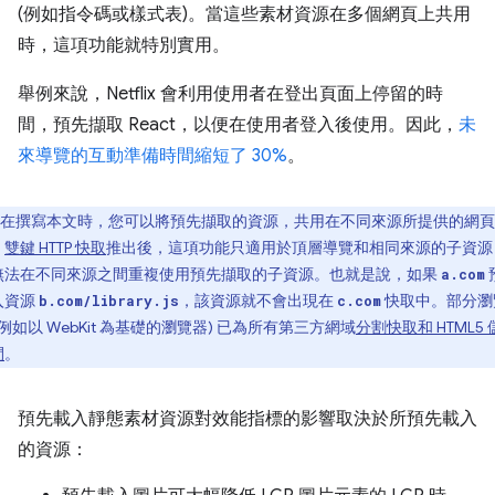
(例如指令碼或樣式表)。當這些素材資源在多個網頁上共用
時，這項功能就特別實用。
舉例來說，Netflix 會利用使用者在登出頁面上停留的時
間，預先擷取 React，以便在使用者登入後使用。因此，
未
來導覽的互動準備時間縮短了 30%
。
在撰寫本文時，您可以將預先擷取的資源，共用在不同來源所提供的網頁
。
雙鍵 HTTP 快取
推出後，這項功能只適用於頂層導覽和相同來源的子資源
無法在不同來源之間重複使用預先擷取的子資源。也就是說，如果
a.com
入資源
，該資源就不會出現在
快取中。部分瀏
b.com/library.js
c.com
(例如以 WebKit 為基礎的瀏覽器) 已為所有第三方網域
分割快取和 HTML5 
間
。
預先載入靜態素材資源對效能指標的影響取決於所預先載入
的資源：