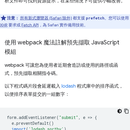
析文件即可找到資源提示，在某些情況下可提供小幅改善。
注意：
所有新式瀏覽器 (Safari 除外)
都支援
。您可以使用
prefetch
XHR
要求或
Fetch API
，為 Safari 實作備用技術。
使用 webpack 魔法註解預先擷取 Java
Script
模組
webpack 可讓您為使用者近期會造訪或使用的路徑或函
式，預先擷取相關指令碼。
以下程式碼片段會延遲載入
lodash
程式庫中的排序函式，
以便排序表單提交的一組數字：
form
.
addEventListener
(
"submit"
,
e
=
>
{
e
.
preventDefault
()
import
(
'lodash.sortby'
)