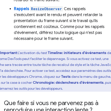
retarder le frame suivant.
Rappels
ResizeObserver
Ces rappels
s'exécutent avant le rendu et peuvent retarder la
présentation du frame suivant si le travail qu'ils
contiennent est coûteux. Comme pour les rappels
d'événement, différez toute logique qui n'est pas
nécessaire pour le frame suivant.
Important
:L'activation du test
Timeline: initiateurs d'événements
da
ome DevTools peut faciliter le dépannage. Si vous activez ce test, une
che sera tracée entre toute tâche de recalcul de style et la tâche JavaSc
 l'a déclenchée. Pour activer ce test, accédez aux paramètres des outils
r les développeurs Chrome, cliquez sur
Tests
dans le menu de gauche,
s sur la case à cocher
Chronologie: déclencheurs d'événements
, pui
émarrez les outils pour les développeurs.
Que faire si vous ne parvenez pas à
reproduire une interaction lente ?