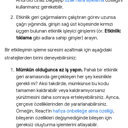
Android cihaz bağlayıp
uzak hata ayıklama
özelliğini
kullanmanız gerekebilir.
Etkinlik geri çağırmalarını çalıştıran görev uzunsa
çağrı yığınında, girişin sağ üst köşesinde kırmızı
üçgen bulunan etkinlik işleyici girişlerini (ör.
Etkinlik:
tıklama
gibi adlara sahip girişler) arayın.
Bir etkileşimin işleme süresini azaltmak için aşağıdaki
stratejilerden birini deneyebilirsiniz:
Mümkün olduğunca az iş yapın.
Pahalı bir etkinlik
geri aramasında gerçekleşen her şey kesinlikle
gerekli mi? Aksi takdirde, mümkünse bu kodu
tamamen kaldırabilir veya kaldıramıyorsanız
yürütmesini daha sonraya erteleyebilirsiniz. Ayrıca,
çerçeve özelliklerinden de yararlanabilirsiniz.
Örneğin, React'in
hafıza önbelleğe alma özelliği
,
bileşenin özellikleri değişmediğinde bileşen için
gereksiz oluşturma işlemlerini atlayabilir.