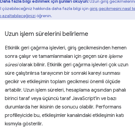
Daha fazla bilgi edinmek için şunları okuyun:
Uzun giriş gecikmelerin
ıl çözebileceğiniz hakkında daha fazla bilgi için
giriş gecikmesini nasıl t
p azaltabileceğinizi
öğrenin.
Uzun işlem sürelerini belirleme
Etkinlik geri çağırma işlevleri, giriş gecikmesinden hemen
sonra çalışır ve tamamlanmaları için geçen süre
işleme
süresi
olarak bilinir. Etkinlik geri çağırma işlevleri çok uzun
süre çalıştırılırsa tarayıcının bir sonraki kareyi sunması
gecikir ve etkileşimin toplam gecikmesi önemli ölçüde
artabilir. Uzun işlem süreleri, hesaplama açısından pahalı
birinci taraf veya üçüncü taraf JavaScript'in ve bazı
durumlarda her ikisinin de sonucu olabilir. Performans
profilleyicide bu, etkileşimler kanalındaki etkileşimin katı
kısmıyla gösterilir.