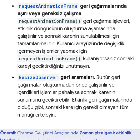
requestAnimationFrame
geri çağırmalarında
aşırı veya gereksiz çalışma
requestAnimationFrame()
geri çağırma işlevleri,
etkinlik döngüsünün oluşturma aşamasında
çalıştırılır ve sonraki karenin sunulabilmesi için
tamamlanmalıdır. Kullanıcı arayüzünde değişiklik
içermeyen işlemler yapmak için
requestAnimationFrame()
kullanıyorsanız sonraki
kareyi geciktirdiğinizi unutmayın.
ResizeObserver
geri aramaları.
Bu tür geri
çağırmalar oluşturmadan önce çalıştırılır ve
içerdikleri işlemler pahalıysa sonraki karenin
sunumunu geciktirebilir. Etkinlik geri çağırmalarında
olduğu gibi, sonraki kare için gerekli olmayan tüm
mantığı erteleyin.
Önemli:
Chrome Geliştirici Araçları'nda
Zaman çizelgesi: etkinlik