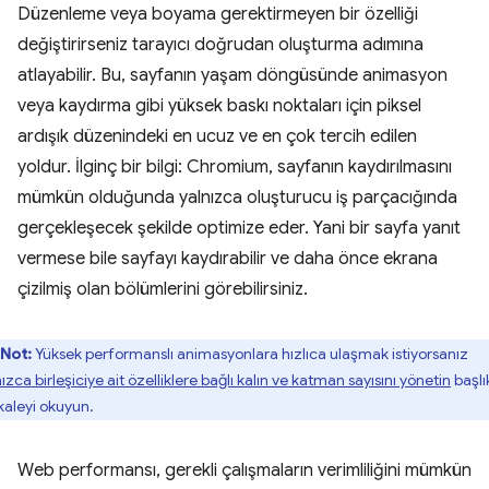
Düzenleme veya boyama gerektirmeyen bir özelliği
değiştirirseniz tarayıcı doğrudan oluşturma adımına
atlayabilir.
Bu, sayfanın yaşam döngüsünde animasyon
veya kaydırma gibi yüksek baskı noktaları için piksel
ardışık düzenindeki en ucuz ve en çok tercih edilen
yoldur. İlginç bir bilgi: Chromium, sayfanın kaydırılmasını
mümkün olduğunda yalnızca oluşturucu iş parçacığında
gerçekleşecek şekilde optimize eder. Yani bir sayfa yanıt
vermese bile sayfayı kaydırabilir ve daha önce ekrana
çizilmiş olan bölümlerini görebilirsiniz.
Not:
Yüksek performanslı animasyonlara hızlıca ulaşmak istiyorsanız
ızca birleşiciye ait özelliklere bağlı kalın ve katman sayısını yönetin
başlık
aleyi okuyun.
Web performansı, gerekli çalışmaların verimliliğini mümkün