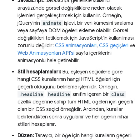
JavaScript:
JavaScript genellikle kullanıcı
arayüzünde görsel değişikliklere neden olacak
işlemleri gerçekleştirmek için kullanılır. Örneğin,
jQuery'nin
animate
işlevi, bir veri kümesini sıralama
veya sayfaya DOM öğeleri ekleme olabilir. Görsel
değişiklikleri tetiklemek için JavaScript'in kullanılması
zorunlu değildir:
CSS animasyonları
,
CSS geçişleri
ve
Web Animasyonları API'si
sayfa içeriklerini
animasyonlu hale getirebilir.
Stil hesaplamaları:
Bu, eşleşen seçicilere göre
hangi CSS kurallarının hangi HTML öğeleri için
geçerli olduğunu belirleme işlemidir. Örneğin,
.headline
,
headline
sınıfını içeren bir
class
özellik değerine sahip tüm HTML öğeleri için geçerli
olan bir CSS seçici örneğidir. Ardından, kurallar
belirlendikten sonra uygulanır ve her öğenin nihai
stilleri hesaplanır.
Düzen:
Tarayıcı, bir öğe için hangi kuralların geçerli