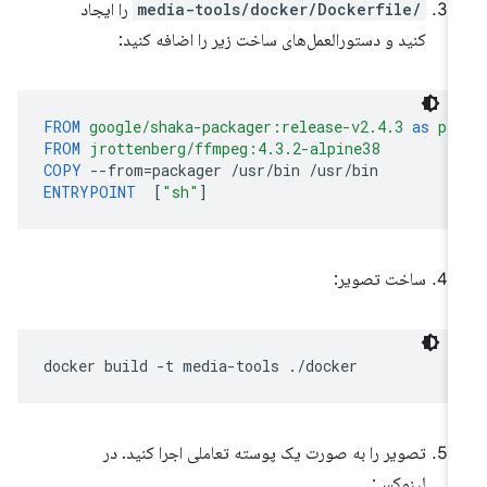
/media-tools/docker/Dockerfile
را ایجاد
کنید و دستورالعمل‌های ساخت زیر را اضافه کنید:
FROM
google/shaka-packager:release-v2.4.3
as
pa
FROM
jrottenberg/ffmpeg:4.3.2-alpine38
COPY
--from
=
packager
/usr/bin
ENTRYPOINT
[
"sh"
]
ساخت تصویر:
docker
build
-t
media-tools
تصویر را به صورت یک پوسته تعاملی اجرا کنید. در
لینوکس: