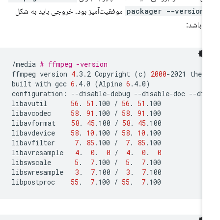
packager --version
موفقیت‌آمیز بود. خروجی باید به شکل
ر باشد:
/media
# ffmpeg -version
ffmpeg
version
4
.3.2
Copyright
(
c
)
2000
-2021
the
built
with
gcc
6
.4.0
(
Alpine
6
.4.0
)
configuration:
--disable-debug
--disable-doc
--di
libavutil
56
.
51
.100
/
56
.
51
.100

libavcodec
58
.
91
.100
/
58
.
91
.100

libavformat
58
.
45
.100
/
58
.
45
.100

libavdevice
58
.
10
.100
/
58
.
10
.100

libavfilter
7
.
85
.100
/
7
.
85
.100

libavresample
4
.
0
.
0
/
4
.
0
.
0
libswscale
5
.
7
.100
/
5
.
7
.100

libswresample
3
.
7
.100
/
3
.
7
.100

libpostproc
55
.
7
.100
/
55
.
7