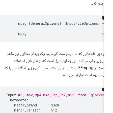
اهیم کرد.
ffmpeg
[
GeneralOptions
]
[
InputFileOptions
]
-i
ffmpeg
-i
اوه بر اطلاعاتی که ما درخواست کرده‌ایم، یک پیغام خطایی نیز مانند
ال زیر چاپ می‌کند. این به این دلیل است که از نظر فنی استفاده
نادرست از FFmpeg است. ما از آن استفاده می کنیم زیرا اطلاعاتی را که
ای ما مهم است نمایش می دهد.
Input
#0, mov,mp4,m4a,3gp,3g2,mj2, from 'glocken
major_brand
:
minor_version
:
512