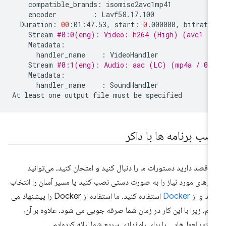
compatible_brands:
encoder
:
Duration:
00
:01:47.53,
start:
0
.000000,
bitrate
Stream
#0:0(eng): Video: h264 (High) (avc1 / 
handler_name
:
Stream
#0:1(eng): Audio: aac (LC) (mp4a / 0x6
handler_name
:
SoundHandler

At
least
one
output
file
must
be
صب برنامه ها با داکر
ر قصد دارید دستورات ما را دنبال کنید و امتحان کنید، می‌توانید
زارهای مورد نیاز را به صورت دستی نصب کنید یا مسیر آسان را انتخاب
ید و از
Docker
استفاده کنید. ما استفاده از Docker را پیشنهاد می
یم، زیرا با این کار در زمان شما صرفه جویی می شود. علاوه بر آن،
تورالعمل‌هایی را برای راه‌اندازی سریع شما ارائه کرده‌ایم.