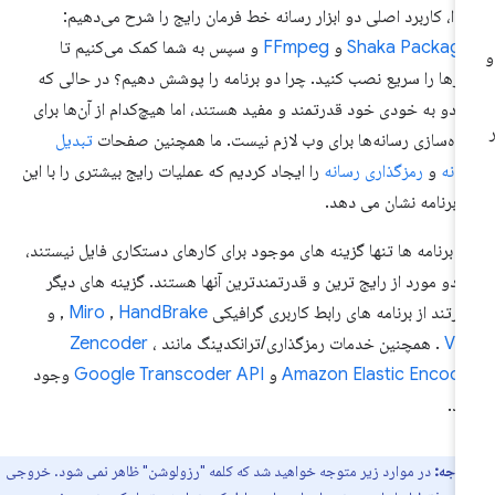
تدا، کاربرد اصلی دو ابزار رسانه خط فرمان رایج را شرح می‌دهیم:
Shaka Package
و
FFmpeg
و سپس به شما کمک می‌کنیم تا
زارها را سریع نصب کنید. چرا دو برنامه را پوشش دهیم؟ در حالی که
 دو به خودی خود قدرتمند و مفید هستند، اما هیچ‌کدام از آن‌ها برای
اده‌سازی رسانه‌ها برای وب لازم نیست. ما همچنین صفحات
تبدیل
انه
و
رمزگذاری رسانه
را ایجاد کردیم که عملیات رایج بیشتری را با این
 برنامه نشان می دهد.
ن برنامه ها تنها گزینه های موجود برای کارهای دستکاری فایل نیستند،
ا دو مورد از رایج ترین و قدرتمندترین آنها هستند. گزینه های دیگر
ارتند از برنامه های رابط کاربری گرافیکی
HandBrake
,
Miro
, و
VL
. همچنین خدمات رمزگذاری/ترانکدینگ مانند
،
Zencoder
Amazon Elastic Encode
و
Google Transcoder API
وجود
رد.
توجه:
در موارد زیر متوجه خواهید شد که کلمه "رزولوشن" ظاهر نمی شود. خروجی