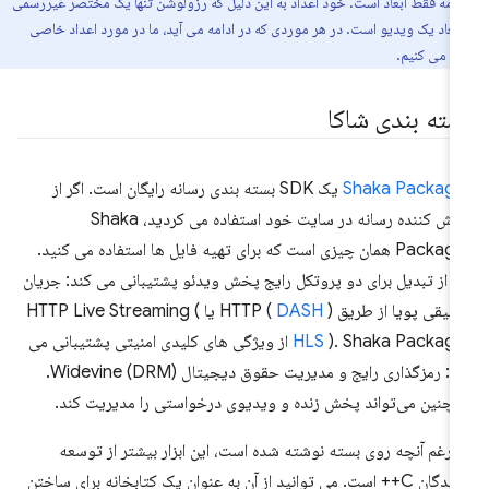
نامه فقط ابعاد است. خود اعداد به این دلیل که رزولوشن تنها یک مختصر غیررسمی
ابعاد یک ویدیو است. در هر موردی که در ادامه می آید، ما در مورد اعداد خاصی
 می کنیم.
سته بندی شاکا
Shaka Package
یک SDK بسته بندی رسانه رایگان است. اگر از
پخش کننده رسانه در سایت خود استفاده می کردید، Shaka
Packager همان چیزی است که برای تهیه فایل ها استفاده می کنید.
ن از تبدیل برای دو پروتکل رایج پخش ویدئو پشتیبانی می کند: جریان
بیقی ​​پویا از طریق HTTP (
) یا HTTP Live Streaming (
DASH
HLS
). Shaka Packager از ویژگی های کلیدی امنیتی پشتیبانی می
کند: رمزگذاری رایج و مدیریت حقوق دیجیتال Widevine (DRM).
چنین می‌تواند پخش زنده و ویدیوی درخواستی را مدیریت کند.
یرغم آنچه روی بسته نوشته شده است، این ابزار بیشتر از توسعه
دهندگان C++ است. می توانید از آن به عنوان یک کتابخانه برای ساختن