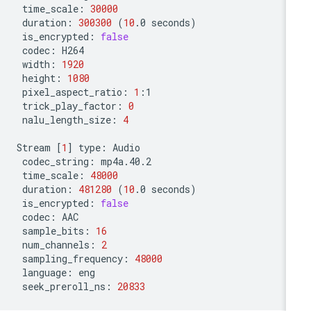
time_scale:
30000
duration:
300300
(
10
.0
seconds
)
is_encrypted:
false
codec:
width:
1920
height:
1080
pixel_aspect_ratio:
1
trick_play_factor:
0
nalu_length_size:
4
Stream
[
1
]
type:
codec_string:
time_scale:
48000
duration:
481280
(
10
.0
seconds
)
is_encrypted:
false
codec:
sample_bits:
16
num_channels:
2
sampling_frequency:
48000
language:
seek_preroll_ns:
20833