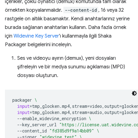
içerikler, çoklu oynatıcı (demux) komutunda tam olarak
örnekten kopyalanmalıdır.
--content-id
, 16 veya 32
rastgele on altılık basamaktır. Kendi anahtarlarınız yerine
burada sağlanan anahtarları kullanın. Daha fazla örnek
için
Widevine Key Server
'ı kullanmayla ilgili Shaka
Packager belgelerini inceleyin.
Ses ve videoyu ayırın (demux), yeni dosyaları
şifreleyin ve bir medya sunumu açıklaması (MPD)
dosyası oluşturun.
packager
\
input
=
tmp_glocken.mp4,stream
=
video,output
=
glocke
input
=
tmp_glocken.mp4,stream
=
audio,output
=
glocke
--enable_widevine_encryption
\
--key_server_url
"https://license.uat.widevine.c
--content_id
"fd385d9f9a14bb09"
\
--signer
"widevine_test"
\