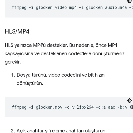
ffmpeg
-i
glocken_video.mp4
-i
glocken_audio.m4a
-
HLS
/
MP4
HLS yalnızca MP4'ü destekler. Bu nedenle, önce MP4
kapsayıcısına ve desteklenen codec'lere dönüştürmeniz
gerekir.
Dosya türünü, video codec'ini ve bit hızını
dönüştürün.
ffmpeg
-i
glocken.mov
-c:v
libx264
-c:a
aac
-b:v
8
Açık anahtar şifreleme anahtarı oluşturun.