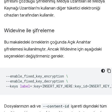
şifresini çözdüğü Şifrelenmiş Medya Uzantıları ile Medya
Kaynağı Uzantıları'nı kullanan diğer tüketici elektroniği
cihazları tarafından kullanılır.
Widevine ile şifreleme
Bu makaledeki örneklerin çoğunda Açık Anahtar
şifrelemesi kullanılmıştır. Ancak Widevine için aşağıdaki
seçenekleri değiştirmeniz gerekir.
--enable_fixed_key_encryption
\
--enable_fixed_key_decryption
\
--keys
label
=
:key
=
INSERT_KEY_HERE:key_id
=
Dosyalarınızın adı ve
--content-id
işareti dışındaki tüm