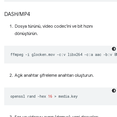
DASH
/
MP4
Dosya türünü, video codec'ini ve bit hızını
dönüştürün.
ffmpeg
-i
glocken.mov
-c:v
libx264
-c:a
aac
-b:v
8
Açık anahtar şifreleme anahtarı oluşturun.
openssl
rand
-hex
16
 > 