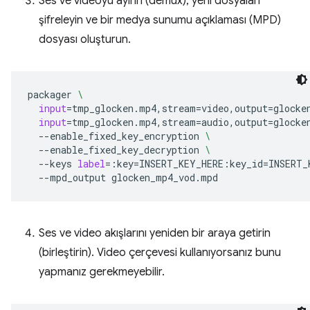
Ses ve videoyu ayırın (demux), yeni dosyaları
şifreleyin ve bir medya sunumu açıklaması (MPD)
dosyası oluşturun.
packager
\
input
=
tmp_glocken.mp4,stream
=
video,output
=
glocke
input
=
tmp_glocken.mp4,stream
=
audio,output
=
glocke
--enable_fixed_key_encryption
\
--enable_fixed_key_decryption
\
--keys
label
=
:key
=
INSERT_KEY_HERE:key_id
=
INSERT_
--mpd_output
Ses ve video akışlarını yeniden bir araya getirin
(birleştirin). Video çerçevesi kullanıyorsanız bunu
yapmanız gerekmeyebilir.