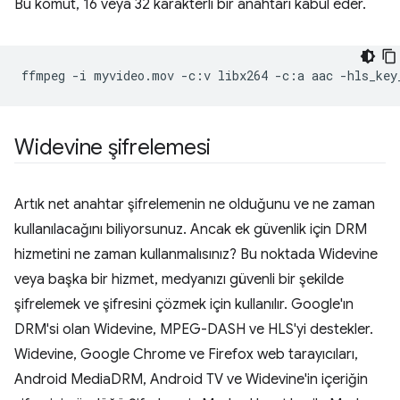
Bu komut, 16 veya 32 karakterli bir anahtarı kabul eder.
ffmpeg
-i
myvideo.mov
-c:v
libx264
-c:a
aac
-hls_key
Widevine şifrelemesi
Artık net anahtar şifrelemenin ne olduğunu ve ne zaman
kullanılacağını biliyorsunuz. Ancak ek güvenlik için DRM
hizmetini ne zaman kullanmalısınız? Bu noktada Widevine
veya başka bir hizmet, medyanızı güvenli bir şekilde
şifrelemek ve şifresini çözmek için kullanılır. Google'ın
DRM'si olan Widevine, MPEG-DASH ve HLS'yi destekler.
Widevine, Google Chrome ve Firefox web tarayıcıları,
Android MediaDRM, Android TV ve Widevine'in içeriğin