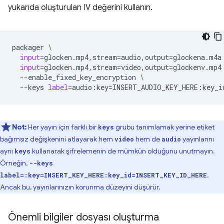
yukarıda oluşturulan IV değerini kullanın.
packager
\
input
=
glocken.mp4,stream
=
audio,output
=
glockena.m4a
input
=
glocken.mp4,stream
=
video,output
=
glockenv.mp4
--enable_fixed_key_encryption
\
--keys
label
=
audio:key
=
INSERT_AUDIO_KEY_HERE:key_i
Not:
Her yayın için farklı bir
grubu tanımlamak yerine etiket
keys
bağımsız değişkenini atlayarak hem
hem de
yayınlarını
video
audio
aynı
kullanarak şifrelemenin de mümkün olduğunu unutmayın.
keys
Örneğin,
--keys
.
label=:key=INSERT_KEY_HERE:key_id=INSERT_KEY_ID_HERE
Ancak bu, yayınlarınızın korunma düzeyini düşürür.
Önemli bilgiler dosyası oluşturma