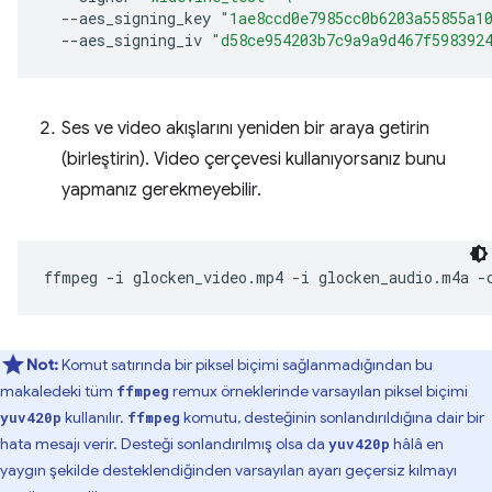
--aes_signing_key
"1ae8ccd0e7985cc0b6203a55855a1
--aes_signing_iv
"d58ce954203b7c9a9a9d467f598392
Ses ve video akışlarını yeniden bir araya getirin
(birleştirin). Video çerçevesi kullanıyorsanız bunu
yapmanız gerekmeyebilir.
ffmpeg
-i
glocken_video.mp4
-i
glocken_audio.m4a
-
Not:
Komut satırında bir piksel biçimi sağlanmadığından bu
makaledeki tüm
remux örneklerinde varsayılan piksel biçimi
ffmpeg
kullanılır.
komutu, desteğinin sonlandırıldığına dair bir
yuv420p
ffmpeg
hata mesajı verir. Desteği sonlandırılmış olsa da
hâlâ en
yuv420p
yaygın şekilde desteklendiğinden varsayılan ayarı geçersiz kılmayı