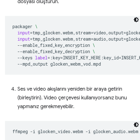
dosyası oluşturun.
packager
\
input
=
tmp_glocken.webm,stream
=
video,output
=
glock
input
=
tmp_glocken.webm,stream
=
audio,output
=
glock
--enable_fixed_key_encryption
\
--enable_fixed_key_decryption
\
--keys
label
=
:key
=
INSERT_KEY_HERE:key_id
=
INSERT_
--mpd_output
Ses ve video akışlarını yeniden bir araya getirin
(birleştirin). Video çerçevesi kullanıyorsanız bunu
yapmanız gerekmeyebilir.
ffmpeg
-i
glocken_video.webm
-i
glocken_audio.webm