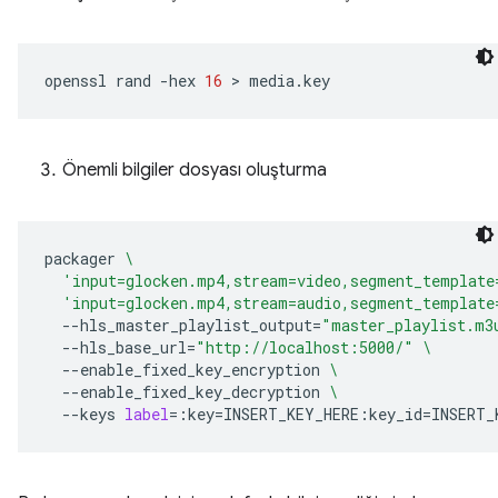
openssl
rand
-hex
16
 > 
Önemli bilgiler dosyası oluşturma
packager
\
'input=glocken.mp4,stream=video,segment_template
'input=glocken.mp4,stream=audio,segment_template
--hls_master_playlist_output
=
"master_playlist.m3
--hls_base_url
=
"http://localhost:5000/"
\
--enable_fixed_key_encryption
\
--enable_fixed_key_decryption
\
--keys
label
=
:key
=
INSERT_KEY_HERE:key_id
=