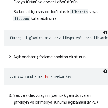
Dosya türünü ve codec'i dönüştürün.
Bu komut için ses codec'i olarak
liborbis
veya
libopus
kullanabilirsiniz.
ffmpeg
-i
glocken.mov
-c:v
libvpx-vp9
-c:a
libvorb
Açık anahtar şifreleme anahtarı oluşturun.
openssl
rand
-hex
16
 > 
Ses ve videoyu ayırın (demux), yeni dosyaları
şifreleyin ve bir medya sunumu açıklaması (MPD)