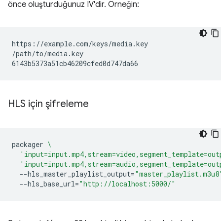
önce oluşturduğunuz IV'dir. Örneğin:
https://example.com/keys/media.key

/path/to/media.key

HLS için şifreleme
packager
\
'input=input.mp4,stream=video,segment_template=out
'input=input.mp4,stream=audio,segment_template=out
--hls_master_playlist_output
=
"master_playlist.m3u8
--hls_base_url
=
"http://localhost:5000/"