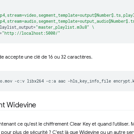
p4,stream=video,segment_template=output$Number$.ts,play
p4,stream=audio,segment_template=output_audio$Number$.t
laylist_output
=
"master_playlist.m3u8"
\
=
"http://localhost:5000/"
 accepte une clé de 16 ou 32 caractères.
eo.mov
-c:v
libx264
-c:a
aac
-hls_key_info_file
encrypt.
nt Widevine
tenant ce qu'est le chiffrement Clear Key et quand l'utiliser. 
our plus de sécurité ? C'est là que Widevine ou un autre servi