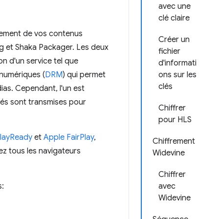
avec une
clé claire
frement de vos contenus
Créer un
peg et Shaka Packager. Les deux
fichier
tion d'un service tel que
d'informati
 numériques (
DRM
) qui permet
ons sur les
clés
ias. Cependant, l'un est
clés sont transmises pour
Chiffrer
pour HLS
PlayReady
et
Apple FairPlay
,
Chiffrement
ez tous les navigateurs
Widevine
Chiffrer
s:
avec
Widevine