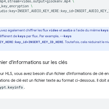
mp4,stream
=
video,output
=
glockenv.mp4
\
_key_encryption
\
udio:key
=
INSERT_AUDIO_KEY_HERE:key_id
=
INSERT_AUDIO_KEY_
uvez également chiffrer les flux
et
à l'aide du même
video
audio
keys
différent de
par flux. Par exemple,
keys
--keys
. Toutefois, cela réduirait le 
EY_HERE:key_id=INSERT_KEY_ID_HERE
hier d'informations sur les clés
ur HLS, vous avez besoin d'un fichier d'informations de clé en 
ations de clé est un fichier texte au format ci-dessous. Il doit 
ypt.keyinfo
.