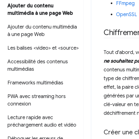
FFmpeg
Ajouter du contenu
multimédia à une page Web
OpenSSL
Ajouter du contenu multimédia
Chiffreme
à une page Web
Les balises <video> et <source>
Tout d'abord, v
ne souhaitez p
Accessibilité des contenus
multimédias
contenus multim
type de chiffre
Frameworks multimédias
effet, la paire 
générées par un
PWA avec streaming hors
connexion
clé-valeur en t
déchiffrement n
Lecture rapide avec
préchargement audio et vidéo
Créer une c
Déboguer les erreurs de