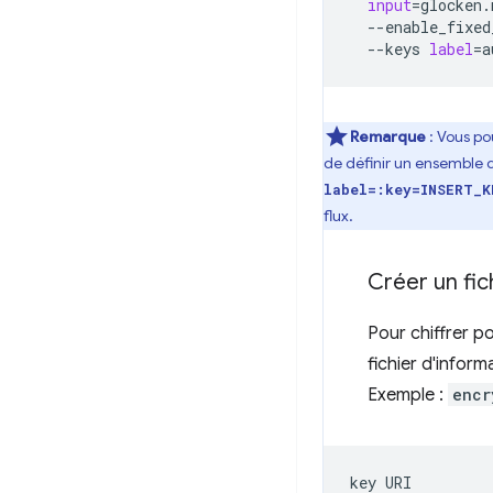
input
=
glocken.
--enable_fixed
--keys
label
=
a
Remarque
: Vous po
de définir un ensemble 
label=:key=INSERT_K
flux.
Créer un fic
Pour chiffrer po
fichier d'inform
Exemple :
encr
key
URI
