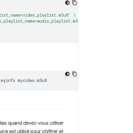
list_name=video_playlist.m3u8'
\
s,playlist_name=audio_playlist.m3u8,hls_group_id=audio,
keyinfo
Mais quand devez-vous utiliser
ce est utilisé pour chiffrer et