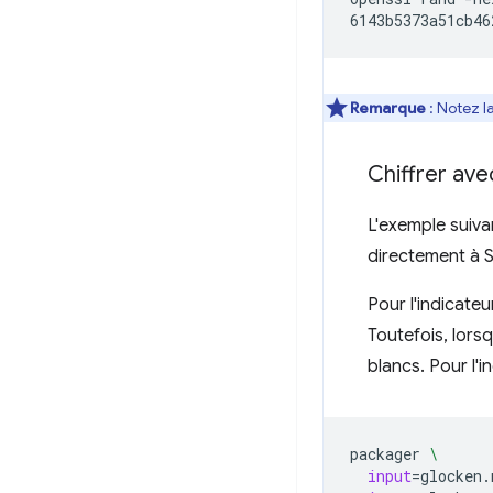
Remarque
: Notez l
Chiffrer ave
L'exemple suivan
directement à 
Pour l'indicate
Toutefois, lors
blancs. Pour l'i
packager
\
input
=
glocken.