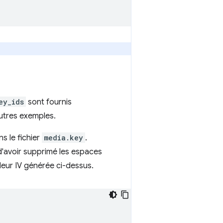
ey_ids
sont fournis
utres exemples.
s le fichier
media.key
.
d'avoir supprimé les espaces
aleur IV générée ci-dessus.