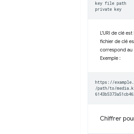
key
file
path

private
L'URI de clé es
fichier de clé e
correspond au 
Exemple :
https://example.
/path/to/media.ke
Chiffrer pou