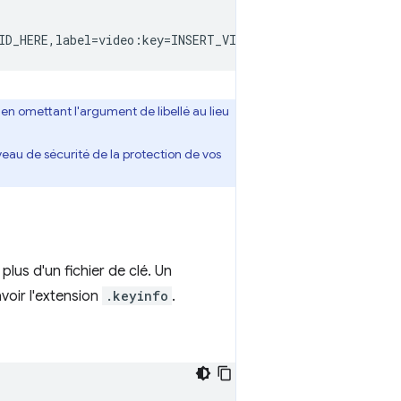
ID_HERE,label
=
video:key
=
INSERT_VIDEO_KEY_HERE:key_id
=
en omettant l'argument de libellé au lieu
niveau de sécurité de la protection de vos
plus d'un fichier de clé. Un
avoir l'extension
.keyinfo
.