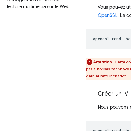
lecture multimédia sur le Web
Vous pouvez uti
OpenSSL
. La 
openssl
rand
-he
Attention
: Cette c
pas autorisés par Shaka 
dernier retour chariot.
Créer un IV
Nous pouvons ens
openssl
rand
-he