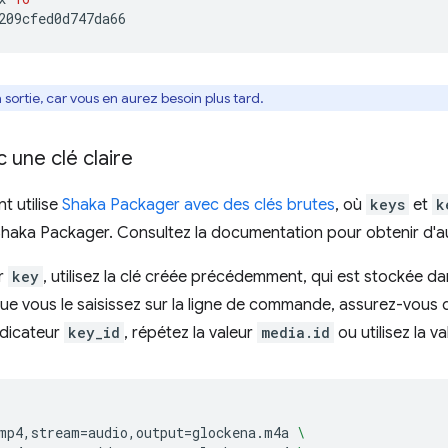
a sortie, car vous en aurez besoin plus tard.
c une clé claire
t utilise
Shaka Packager avec des clés brutes
, où
keys
et
k
Shaka Packager. Consultez la documentation pour obtenir d'a
ur
key
, utilisez la clé créée précédemment, qui est stockée dan
que vous le saisissez sur la ligne de commande, assurez-vous 
ndicateur
key_id
, répétez la valeur
media.id
ou utilisez la v
mp4,stream
=
audio,output
=
glockena.m4a
\