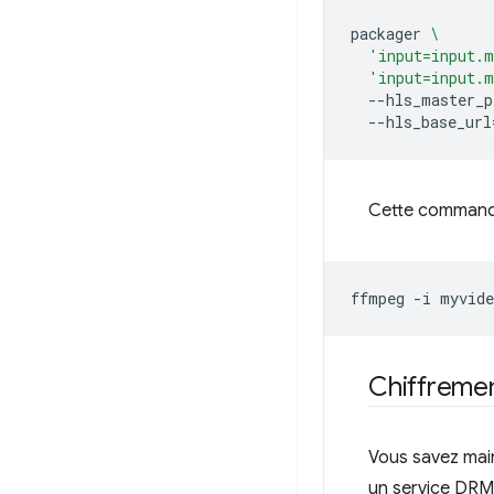
packager
\
'input=input.m
'input=input.m
--hls_master_p
--hls_base_url
Cette commande
ffmpeg
-i
myvid
Chiffreme
Vous savez main
un service DRM p