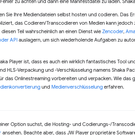
 Fehler zu achten und dann eine Manifestdatei zu laden. Shak
n Sie Ihre Mediendateien selbst hosten und codieren. Das Ers
pliziert, das Codieren/Transcodieren von Medien kann jedoch 
t diesen Teil wahrscheinlich an einen Dienst wie
Zencoder
,
Ama
oder API
auslagern, um sich wiederholende Aufgaben zu auto
aka Player ist, dass es auch ein wirklich fantastisches Tool
und HLS-Verpackung und -Verschlüsselung namens Shaka Pack
ür das Onlinestreaming vorbereiten und verpacken. Wie das ge
dienkonvertierung
und
Medienverschlüsselung
erfahren.
ner Option suchst, die Hosting- und Codierungs-/Transcodier
r
ansehen. Beachte aber, dass JW Player proprietäre Software 