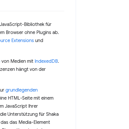
vaScript-Bibliothek für
em Browser ohne Plugins ab.
urce Extensions
und
e
von Medien mit
IndexedDB
.
izenzen hängt von der
zur
grundlegenden
eine HTML-Seite mit einem
im JavaScript Ihrer
die Unterstützung für Shaka
en, das das Media-Element