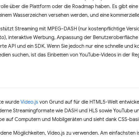
olle über die Plattform oder die Roadmap haben. Es gibt eine 
 einem Wasserzeichen versehen werden, und eine kommerzielle
stützt Streaming mit MPEG-DASH (nur kostenpflichtige Versio
to), interaktive Werbung, Anpassung der Benutzeroberfläche 
te API und ein SDK. Wenn Sie jedoch nur eine schnelle und k
dien suchen, ist das Einbetten von YouTube-Videos in der Re
ite wurde
Video.js
von Grund auf für die HTML5-Welt entwickel
erne Streamingformate wie DASH und HLS sowie YouTube und 
e auf Computern und Mobilgeräten und sieht dank CSS-basiert
edene Möglichkeiten, Video.js zu verwenden. Am einfachsten i