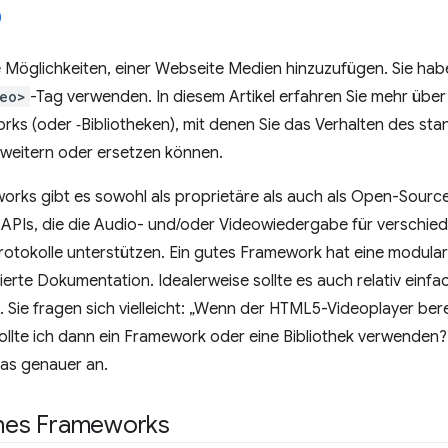
 Möglichkeiten, einer Webseite Medien hinzuzufügen. Sie haben
eo>
-Tag verwenden. In diesem Artikel erfahren Sie mehr über
ks (oder ‑Bibliotheken), mit denen Sie das Verhalten des s
rweitern oder ersetzen können.
ks gibt es sowohl als proprietäre als auch als Open-Source-
n APIs, die die Audio- und/oder Videowiedergabe für verschi
tokolle unterstützen. Ein gutes Framework hat eine modulare
lierte Dokumentation. Idealerweise sollte es auch relativ einf
 Sie fragen sich vielleicht: „Wenn der HTML5-Videoplayer ber
ollte ich dann ein Framework oder eine Bibliothek verwenden?“
das genauer an.
ines Frameworks