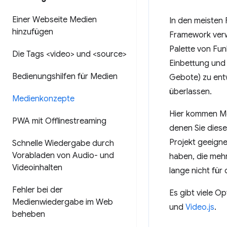
Einer Webseite Medien
In den meisten F
hinzufügen
Framework verwe
Palette von Fun
Die Tags <video> und <source>
Einbettung und
Bedienungshilfen für Medien
Gebote) zu entw
überlassen.
Medienkonzepte
Hier kommen Me
PWA mit Offlinestreaming
denen Sie dies
Projekt geeignet
Schnelle Wiedergabe durch
Vorabladen von Audio- und
haben, die mehr
Videoinhalten
lange nicht für
Fehler bei der
Es gibt viele O
Medienwiedergabe im Web
und
Video.js
.
beheben