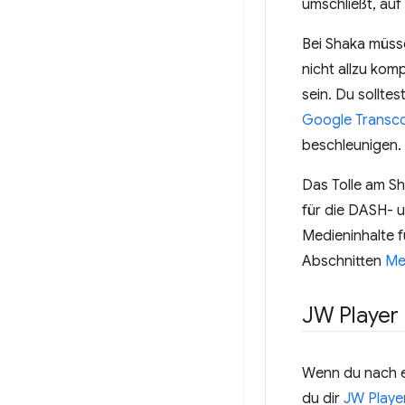
umschließt, auf
Bei Shaka müsse
nicht allzu kom
sein. Du solltes
Google Transc
beschleunigen.
Das Tolle am Sh
für die DASH- 
Medieninhalte f
Abschnitten
Me
JW Player
Wenn du nach ei
du dir
JW Playe