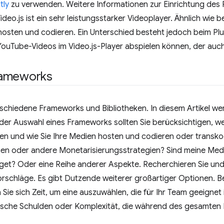
tly
zu verwenden. Weitere Informationen zur Einrichtung des P
Video.js ist ein sehr leistungsstarker Videoplayer. Ähnlich wie
hosten und codieren. Ein Unterschied besteht jedoch beim Pl
 YouTube-Videos im Video.js-Player abspielen können, der au
rameworks
erschiedene Frameworks und Bibliotheken. In diesem Artikel w
i der Auswahl eines Frameworks sollten Sie berücksichtigen, w
gen und wie Sie Ihre Medien hosten und codieren oder transk
gen oder andere Monetarisierungsstrategien? Sind meine Medi
dget? Oder eine Reihe anderer Aspekte. Recherchieren Sie und
rschläge. Es gibt Dutzende weiterer großartiger Optionen. B
 Sie sich Zeit, um eine auszuwählen, die für Ihr Team geeignet 
ische Schulden oder Komplexität, die während des gesamten P