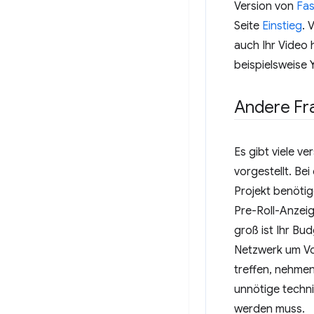
Version von
Fas
Seite
Einstieg
. 
auch Ihr Video 
beispielsweise
Andere F
Es gibt viele v
vorgestellt. Be
Projekt benöti
Pre-Roll-Anzei
groß ist Ihr Bu
Netzwerk um Vo
treffen, nehmen
unnötige techn
werden muss.