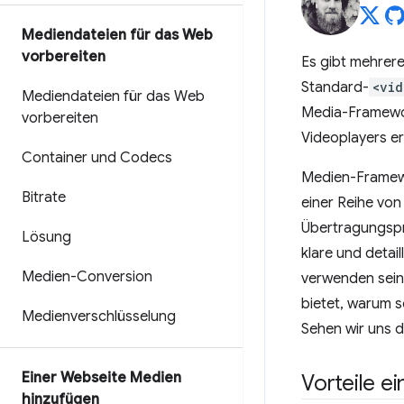
Mediendateien für das Web
vorbereiten
Es gibt mehrere
Standard-
<vid
Mediendateien für das Web
Media-Framewor
vorbereiten
Videoplayers e
Container und Codecs
Medien-Framewor
Bitrate
einer Reihe vo
Übertragungspro
Lösung
klare und detail
Medien-Conversion
verwenden sein.
bietet, warum s
Medienverschlüsselung
Sehen wir uns 
Einer Webseite Medien
Vorteile e
hinzufügen