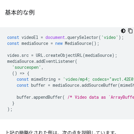
基本的な例
const
videoEl
=
document
.
querySelector
(
'video'
);
const
mediaSource
=
new
MediaSource
();
video
.
src
=
URL
.
createObjectURL
(
mediaSource
);
mediaSource
.
addEventListener
(
'sourceopen'
,
()
=
>
{
const
mimeString
=
'video/mp4; codecs="avc1.42E0
const
buffer
=
mediaSource
.
addSourceBuffer
(
mimeS
buffer
.
appendBuffer
(
/* Video data as `ArrayBuff
}
);
上記の簡略化された例は、次の点を説明しています。