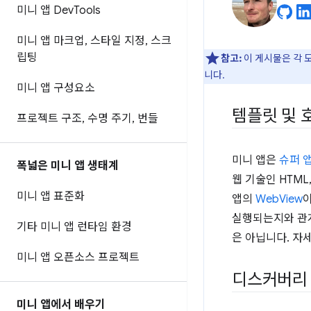
미니 앱 Dev
Tools
미니 앱 마크업
,
스타일 지정
,
스크
립팅
참고:
이 게시물은 각 
니다.
미니 앱 구성요소
템플릿 및 
프로젝트 구조
,
수명 주기
,
번들
미니 앱은
슈퍼 
폭넓은 미니 앱 생태계
웹 기술인 HTML
미니 앱 표준화
앱의
WebView
이
실행되는지와 관계
기타 미니 앱 런타임 환경
은 아닙니다. 자
미니 앱 오픈소스 프로젝트
디스커버리
미니 앱에서 배우기