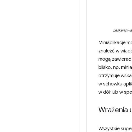
Zeskanowan
Miniaplikacje m
znaleźć w wiad
mogą zawierać n
blisko, np. mini
otrzymuje wskaz
w schowku aplik
w dół lub w spec
Wrażenia 
Wszystkie super