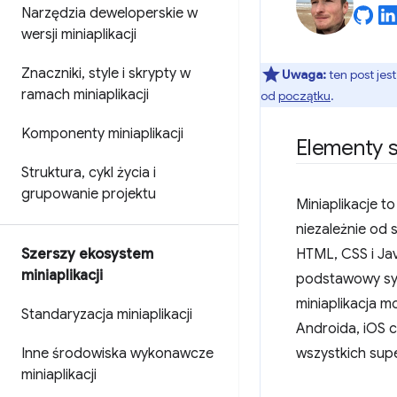
Narzędzia deweloperskie w
wersji miniaplikacji
Znaczniki
,
style i skrypty w
Uwaga:
ten post jes
ramach miniaplikacji
od
początku
.
Komponenty miniaplikacji
Elementy 
Struktura
,
cykl życia i
grupowanie projektu
Miniaplikacje t
niezależnie od 
Szerszy ekosystem
HTML, CSS i Ja
miniaplikacji
podstawowy sys
miniaplikacja m
Standaryzacja miniaplikacji
Androida, iOS c
Inne środowiska wykonawcze
wszystkich supe
miniaplikacji