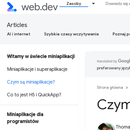
Zasoby
Dowiedz się 
Articles
AI i internet
Szybkie czasy wczytywania
Poznaj 
Witamy w świecie miniaplikacji
preferowany języ
Miniaplikacje i superaplikacje
Czym są miniaplikacje?
Strona główna
Co to jest H5 i Quick
App?
Czym 
Miniaplikacje dla
programistów
Thomas