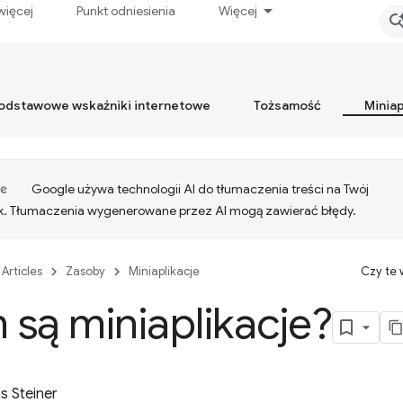
więcej
Punkt odniesienia
Więcej
podstawowe wskaźniki internetowe
Tożsamość
Miniap
Google używa technologii AI do tłumaczenia treści na Twój
k. Tłumaczenia wygenerowane przez AI mogą zawierać błędy.
Articles
Zasoby
Miniaplikacje
Czy te
są miniaplikacje?
 Steiner