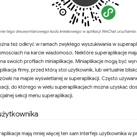
ie tego dwuwymiarowego kodu kreskowego w aplikacji WeChat uruchamia d
ożna też odkryć w ramach zwykłego wyszukiwania w superaplik
omościach na karcie wiadomości. Niektóre superaplikacje maj
a swoich profilach miniaplikacje. Miniaplikacje mogą być wyr
aplikacja firmy, przed którą stoi użytkownik, lub wirtualnie blis
ówki na mapie wyświetlanej w superaplikacji. Często używane
acji, do którego w wielu superaplikacjach można uzyskać dos
jalnej sekcji menu superaplikacji.
użytkownika
aplikacje mają mniej więcej ten sam interfejs użytkownika w p