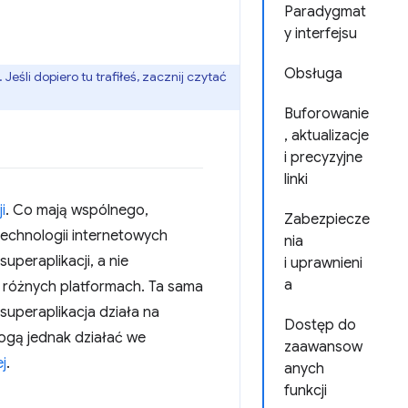
Paradygmat
y interfejsu
Obsługa
Jeśli dopiero tu trafiłeś, zacznij czytać
Buforowanie
, aktualizacje
i precyzyjne
linki
i
. Co mają wspólnego,
Zabezpiecze
 technologii internetowych
nia
superaplikacji, a nie
i uprawnieni
a
 różnych platformach. Ta sama
 superaplikacja działa na
Dostęp do
mogą jednak działać we
zaawansow
j
.
anych
funkcji