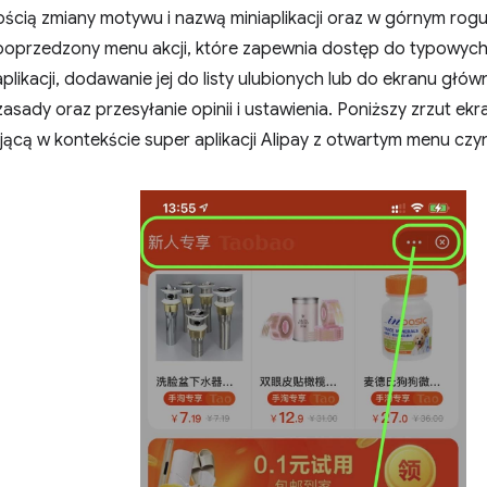
ością zmiany motywu i nazwą miniaplikacji oraz w górnym rog
poprzedzony menu akcji, które zapewnia dostęp do typowych f
plikacji, dodawanie jej do listy ulubionych lub do ekranu główn
asady oraz przesyłanie opinii i ustawienia. Poniższy zrzut ekr
ącą w kontekście super aplikacji Alipay z otwartym menu czy