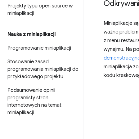
Odkrywan
Projekty typu open source w
miniaplikacji
Miniaplikacje 
ważne problemy
Nauka z miniaplikacji
z menu restaura
Programowanie miniaplikacji
wynajmu. Na po
demonstracyjne
Stosowanie zasad
miniaplikacja z
programowania miniaplikacji do
kodu kreskowe
przykładowego projektu
Podsumowanie opinii
programisty stron
internetowych na temat
miniaplikacji