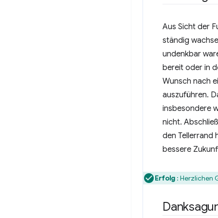
Aus Sicht der F
ständig wachs
undenkbar waren
bereit oder in 
Wunsch nach ei
auszuführen. Da
insbesondere w
nicht. Abschlie
den Tellerrand 
bessere Zukunf
Erfolg
: Herzlichen
Danksagu