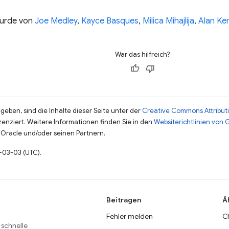
wurde von
Joe Medley
,
Kayce Basques
,
Milica Mihajlija
,
Alan Ke
War das hilfreich?
eben, sind die Inhalte dieser Seite unter der
Creative Commons Attributi
zenziert. Weitere Informationen finden Sie in den
Websiterichtlinien von
Oracle und/oder seinen Partnern.
1-03-03 (UTC).
Beitragen
Ä
Fehler melden
C
 schnelle