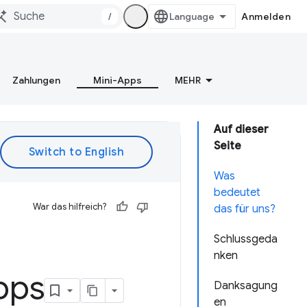
/
Anmelden
Zahlungen
Mini-Apps
MEHR
Auf dieser
Seite
Was
bedeutet
War das hilfreich?
das für uns?
Schlussgeda
nken
pps
Danksagung
en