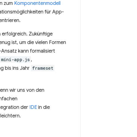
in zum
Komponentenmodell
ationsmöglichkeiten für App-
entrieren.
 erfolgreich. Zukünftige
enug ist, um die vielen Formen
-Ansatz kann formalisiert
mini-app.js
,
g bis ins Jahr
frameset
enn wir uns von den
infachen
ntegration der
IDE
in die
leichtern.