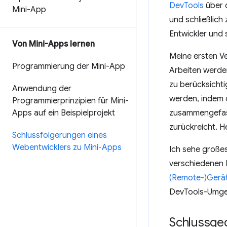
DevTools
über 
Mini-App
und schließlich
Entwickler und 
Von Mini-Apps lernen
Meine ersten V
Programmierung der Mini-App
Arbeiten werden
zu berücksicht
Anwendung der
werden, indem d
Programmierprinzipien für Mini-
Apps auf ein Beispielprojekt
zusammengefass
zurückreicht. 
Schlussfolgerungen eines
Webentwicklers zu Mini-Apps
Ich sehe große
verschiedenen M
(Remote-)Gerät
DevTools-Umgebu
Schlussge