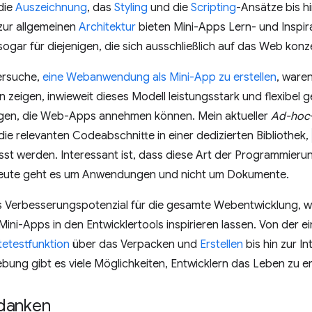
die
Auszeichnung
, das
Styling
und die
Scripting
-Ansätze bis h
 zur allgemeinen
Architektur
bieten Mini-Apps Lern- und Inspir
sogar für diejenigen, die sich ausschließlich auf das Web konz
ersuche,
eine Webanwendung als Mini-App zu erstellen
, waren
 zeigen, inwieweit dieses Modell leistungsstark und flexibel g
igen, die Web-Apps annehmen können. Mein aktueller
Ad-hoc
ie relevanten Codeabschnitte in einer dedizierten Bibliothek,
t werden. Interessant ist, dass diese Art der Programmierun
Heute geht es um Anwendungen und nicht um Dokumente.
s Verbesserungspotenzial für die gesamte Webentwicklung, w
ini-Apps in den Entwicklertools inspirieren lassen. Von der e
etestfunktion
über das Verpacken und
Erstellen
bis hin zur I
ng gibt es viele Möglichkeiten, Entwicklern das Leben zu er
danken