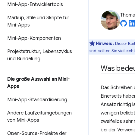
Mini-App-Entwicklertools
Thomas
Markup
,
Stile und Skripte für
Mini-Apps
Mini-App-Komponenten
Hinweis
: Dieser Bei
sind, sollten Sie vielleich
Projektstruktur
,
Lebenszyklus
und Bündelung
Was bedeu
Die große Auswahl an Mini-
Apps
Das Schreiben 
Einerseits habe
Mini-App-Standardisierung
Ansatz richtig 
Andere Laufzeitumgebungen
wenigen belieb
von Mini-Apps
zweifellos sehr
bei der Verwend
Open-Source-Projekte der