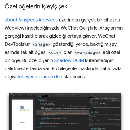
Özel öğelerin işleyiş şekli
about://inspect/#devices
üzerinden gerçek bir cihazda
WebView'ı incelediğimizde WeChat Geliştirici Araçları'nın
gerçeği kasıtlı olarak gizlediği ortaya çıkıyor. WeChat
DevTools'un
<image>
gösterdiği yerde, baktığım şey
aslında tek alt öğesi
<div>
olan
<wx-image>
adlı özel
bir öğe. Bu özel öğenin
Shadow DOM
kullanmadığını
belirtmekte fayda var. Bu bileşenler hakkında daha fazla
bilgiyi
ilerleyen bölümlerde
bulabilirsiniz.