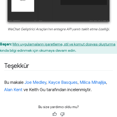
WeChat Geliştirici Araçları'nın entegre API yanıtı taklit etme özelliği.
Başarı:
Mini uygulamaların işaretleme, stil ve komut dosyası oluşturma
kında bilgi edinmek için okumaya devam edin.
Teşekkür
Bu makale
Joe Medley
,
Kayce Basques
,
Milica Mihajlija
,
Alan Kent
ve Keith Gu tarafından incelenmiştir.
Bu size yardımcı oldu mu?