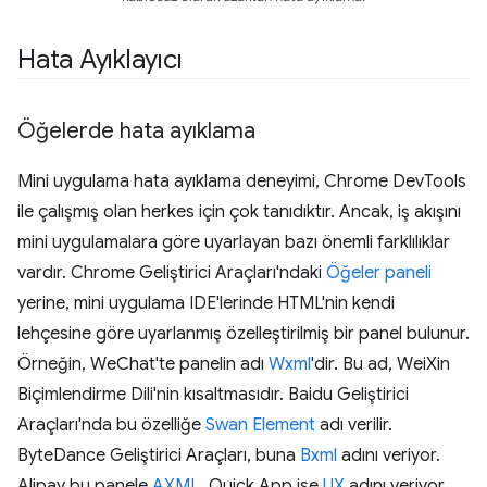
Hata Ayıklayıcı
Öğelerde hata ayıklama
Mini uygulama hata ayıklama deneyimi, Chrome DevTools
ile çalışmış olan herkes için çok tanıdıktır. Ancak, iş akışını
mini uygulamalara göre uyarlayan bazı önemli farklılıklar
vardır. Chrome Geliştirici Araçları'ndaki
Öğeler paneli
yerine, mini uygulama IDE'lerinde HTML'nin kendi
lehçesine göre uyarlanmış özelleştirilmiş bir panel bulunur.
Örneğin, WeChat'te panelin adı
Wxml
'dir. Bu ad, WeiXin
Biçimlendirme Dili'nin kısaltmasıdır. Baidu Geliştirici
Araçları'nda bu özelliğe
Swan Element
adı verilir.
ByteDance Geliştirici Araçları, buna
Bxml
adını veriyor.
Alipay bu panele
AXML
, Quick App ise
UX
adını veriyor.