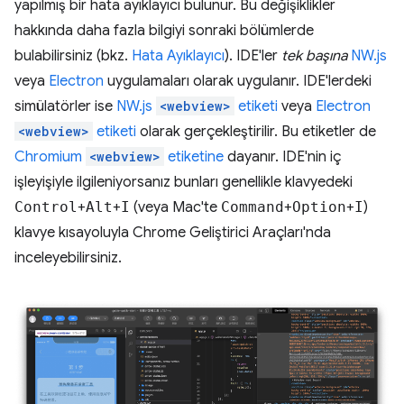
yapılmış bir hata ayıklayıcı bulunur. Bu değişiklikler
hakkında daha fazla bilgiyi sonraki bölümlerde
bulabilirsiniz (bkz.
Hata Ayıklayıcı
). IDE'ler
tek başına
NW.js
veya
Electron
uygulamaları olarak uygulanır. IDE'lerdeki
simülatörler ise
NW.js
<webview>
etiketi
veya
Electron
<webview>
etiketi
olarak gerçekleştirilir. Bu etiketler de
Chromium
<webview>
etiketine
dayanır. IDE'nin iç
işleyişiyle ilgileniyorsanız bunları genellikle klavyedeki
Control
+
Alt
+
I
(veya Mac'te
Command
+
Option
+
I
)
klavye kısayoluyla Chrome Geliştirici Araçları'nda
inceleyebilirsiniz.