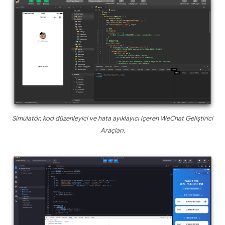
Simülatör, kod düzenleyici ve hata ayıklayıcı içeren WeChat Geliştirici
Araçları.