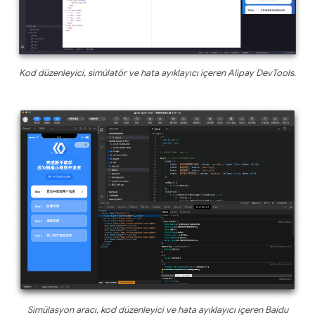
Kod düzenleyici, simülatör ve hata ayıklayıcı içeren Alipay DevTools.
Simülasyon aracı, kod düzenleyici ve hata ayıklayıcı içeren Baidu