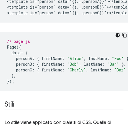
<template is="person" data="{{...personA}}"></templat
<template is="person" data="{{...personB}}"></templat
// page.js
Page
({
data
:
{
personA
:
{
firstName
:
"Alice"
,
lastName
:
"Foo"
personB
:
{
firstName
:
"Bob"
,
lastName
:
"Bar"
},
personC
:
{
firstName
:
"Charly"
,
lastName
:
"Baz"
},
});
Stili
Lo stile viene applicato con dialetti di CSS. Quella di