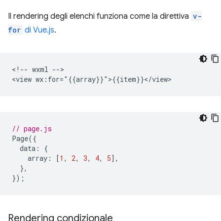
Il rendering degli elenchi funziona come la direttiva
v-
for
di Vue.js
.
<!-- wxml -->

// page.js
Page
({
data
:
{
array
:
[
1
,
2
,
3
,
4
,
5
],
},
});
Rendering condizionale