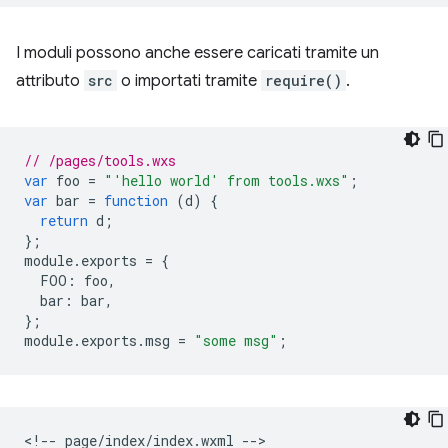
I moduli possono anche essere caricati tramite un
attributo
src
o importati tramite
require()
.
// /pages/tools.wxs
var
foo
=
"'hello world' from tools.wxs"
;
var
bar
=
function
(
d
)
{
return
d
;
};
module
.
exports
=
{
FOO
:
foo
,
bar
:
bar
,
};
module
.
exports
.
msg
=
"some msg"
;
<!-- page/index/index.wxml -->
