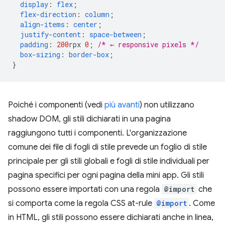
display
:
flex
;
flex-direction
:
column
;
align-items
:
center
;
justify-content
:
space-between
;
padding
:
200
rpx
0
;
/* ← responsive pixels */
box-sizing
:
border-box
;
}
Poiché i componenti (vedi
più avanti
) non utilizzano
shadow DOM, gli stili dichiarati in una pagina
raggiungono tutti i componenti. L'organizzazione
comune dei file di fogli di stile prevede un foglio di stile
principale per gli stili globali e fogli di stile individuali per
pagina specifici per ogni pagina della mini app. Gli stili
possono essere importati con una regola
@import
che
si comporta come la regola CSS at-rule
@import
. Come
in HTML, gli stili possono essere dichiarati anche in linea,