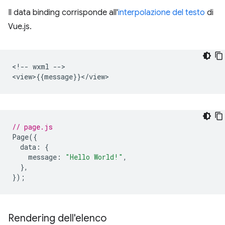
Il data binding corrisponde all'
interpolazione del testo
di
Vue.js.
<!-- wxml -->

// page.js
Page
({
data
:
{
message
:
"Hello World!"
,
},
});
Rendering dell'elenco