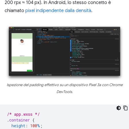
200 rpx ≈ 104 px). In Android, lo stesso concetto è
chiamato
pixel indipendente dalla densità
.
Ispezione del padding effettivo su un dispositivo Pixel 3a con Chrome
DevTools.
/* app.wxss */
.
container
{
height
:
100
%
;