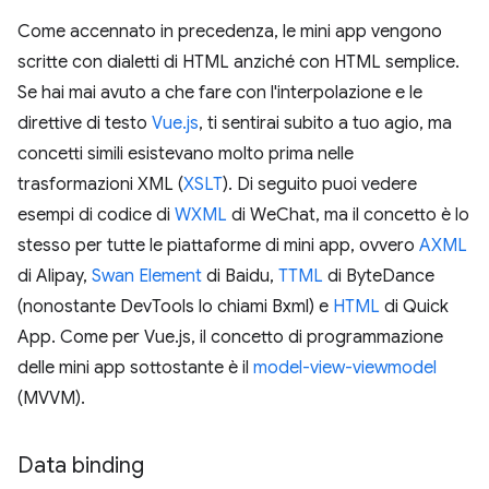
Come accennato in precedenza, le mini app vengono
scritte con dialetti di HTML anziché con HTML semplice.
Se hai mai avuto a che fare con l'interpolazione e le
direttive di testo
Vue.js
, ti sentirai subito a tuo agio, ma
concetti simili esistevano molto prima nelle
trasformazioni XML (
XSLT
). Di seguito puoi vedere
esempi di codice di
WXML
di WeChat, ma il concetto è lo
stesso per tutte le piattaforme di mini app, ovvero
AXML
di Alipay,
Swan Element
di Baidu,
TTML
di ByteDance
(nonostante DevTools lo chiami Bxml) e
HTML
di Quick
App. Come per Vue.js, il concetto di programmazione
delle mini app sottostante è il
model-view-viewmodel
(MVVM).
Data binding