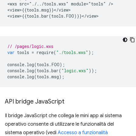
<wxs src="./../tools.wxs" module="tools" />

<view>{{tools.msg}}</view>

// /pages/logic.wxs
var
tools
=
require
(
"./tools.wxs"
);
console
.
log
(
tools
.
FOO
);
console
.
log
(
tools
.
bar
(
"logic.wxs"
));
console
.
log
(
tools
.
msg
);
API bridge Java
Script
Il bridge JavaScript che collega le mini app al sistema
operativo consente di utilizzare le funzionalità del
sistema operativo (vedi
Accesso a funzionalità