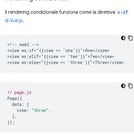
Il rendering condizionale funziona come la direttiva
v-if
di Vue.js
.
<!-- wxml -->

<view wx:if="{{view == 'one'}}">One</view>

<view wx:elif="{{view == 'two'}}">Two</view>

// page.js
Page
({
data
:
{
view
:
"three"
,
},
});