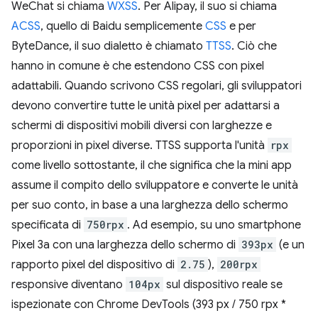
WeChat si chiama
WXSS
. Per Alipay, il suo si chiama
ACSS
, quello di Baidu semplicemente
CSS
e per
ByteDance, il suo dialetto è chiamato
TTSS
. Ciò che
hanno in comune è che estendono CSS con pixel
adattabili. Quando scrivono CSS regolari, gli sviluppatori
devono convertire tutte le unità pixel per adattarsi a
schermi di dispositivi mobili diversi con larghezze e
proporzioni in pixel diverse. TTSS supporta l'unità
rpx
come livello sottostante, il che significa che la mini app
assume il compito dello sviluppatore e converte le unità
per suo conto, in base a una larghezza dello schermo
specificata di
750rpx
. Ad esempio, su uno smartphone
Pixel 3a con una larghezza dello schermo di
393px
(e un
rapporto pixel del dispositivo di
2.75
),
200rpx
responsive diventano
104px
sul dispositivo reale se
ispezionate con Chrome DevTools (393 px / 750 rpx *