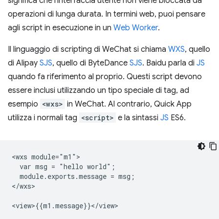
significa che l'interfaccia utente non viene bloccata da
operazioni di lunga durata. In termini web, puoi pensare
agli script in esecuzione in un
Web Worker
.
Il linguaggio di scripting di WeChat si chiama
WXS
, quello
di Alipay
SJS
, quello di ByteDance
SJS
. Baidu parla di
JS
quando fa riferimento al proprio. Questi script devono
essere inclusi utilizzando un tipo speciale di tag, ad
esempio
<wxs>
in WeChat. Al contrario, Quick App
utilizza i normali tag
<script>
e la sintassi
JS
ES6.
<wxs module="m1">

  var msg = "hello world";

  module.exports.message = msg;

</wxs>
