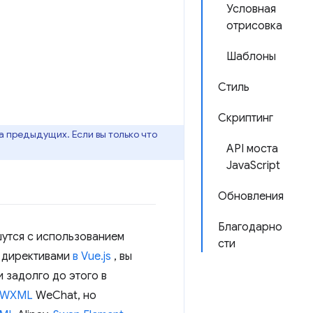
Условная
отрисовка
Шаблоны
Стиль
Скриптинг
а предыдущих. Если вы только что
API моста
JavaScript
Обновления
Благодарно
шутся с использованием
сти
и директивами
в Vue.js
, вы
 задолго до этого в
WXML
WeChat, но