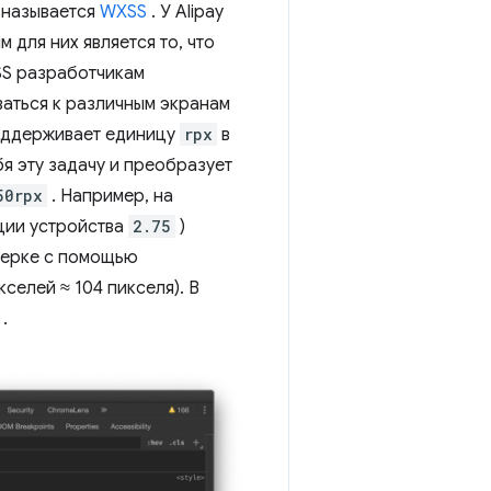
 называется
WXSS
. У Alipay
 для них является то, что
SS разработчикам
аться к различным экранам
поддерживает единицу
rpx
в
бя эту задачу и преобразует
50rpx
. Например, на
ции устройства
2.75
)
верке с помощью
селей ≈ 104 пикселя). В
.