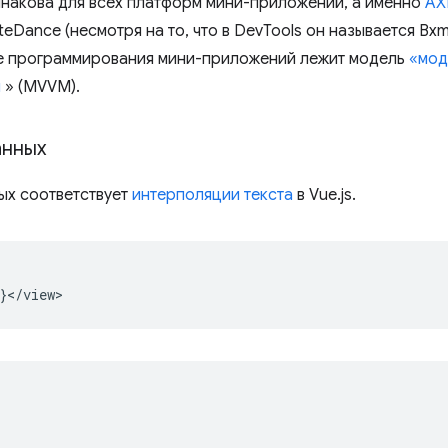
накова для всех платформ мини-приложений, а именно
AX
eDance (несмотря на то, что в DevTools он называется Bxm
ове программирования мини-приложений лежит модель
«мод
я
» (MVVM).
анных
ых соответствует
интерполяции текста
в Vue.js.