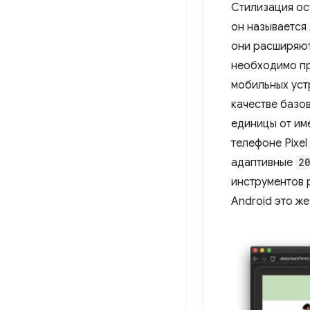
Стилизация ос
он называется
они расширяют
необходимо пр
мобильных уст
качестве базов
единицы от им
телефоне Pixe
адаптивные
2
инструментов р
Android это ж