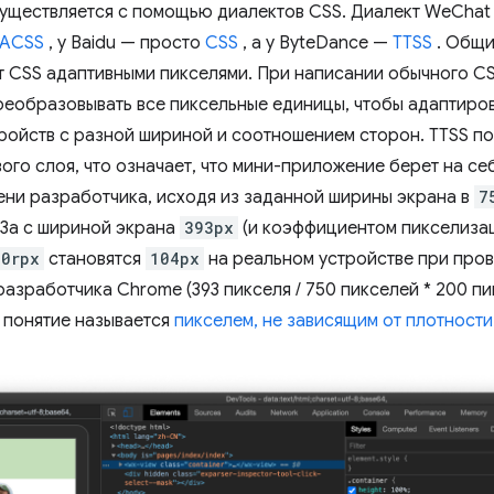
уществляется с помощью диалектов CSS. Диалект WeChat
ACSS
, у Baidu — просто
CSS
, а у ByteDance —
TTSS
. Общим
 CSS адаптивными пикселями. При написании обычного C
еобразовывать все пиксельные единицы, чтобы адаптиров
ройств с разной шириной и соотношением сторон. TTSS 
ого слоя, что означает, что мини-приложение берет на се
ени разработчика, исходя из заданной ширины экрана в
7
l 3a с шириной экрана
393px
(и коэффициентом пикселиза
00rpx
становятся
104px
на реальном устройстве при про
азработчика Chrome (393 пикселя / 750 пикселей * 200 пик
е понятие называется
пикселем, не зависящим от плотности