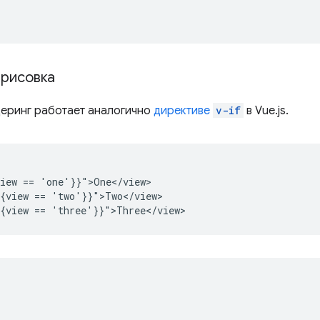
трисовка
еринг работает аналогично
директиве
v-if
в Vue.js.
iew == 'one'}}">One</view>

{view == 'two'}}">Two</view>
