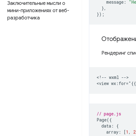
message
:
"H
Заключительные мысли о
},
мини-приложениях от веб-
});
разработчика
Отображени
Рендеринг спи
<!-- wxml -->

// page.js
Page
({
data
:
{
array
:
[
1
,
2