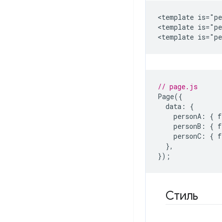
<template is="pe
<template is="pe
// page.js
Page
({
data
:
{
personA
:
{
f
personB
:
{
f
personC
:
{
f
},
});
Стиль