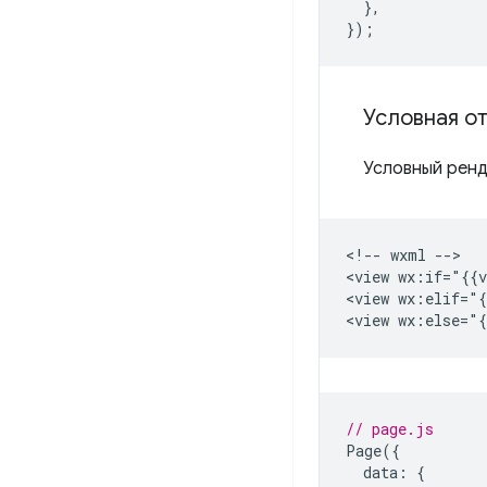
},
});
Условная о
Условный ренд
<!-- wxml -->

<view wx:if="{{v
<view wx:elif="{
// page.js
Page
({
data
:
{