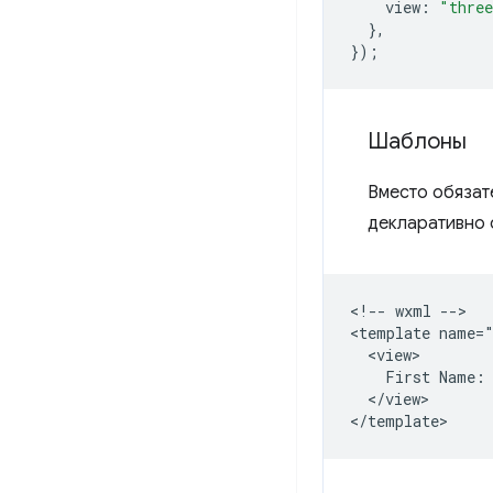
view
:
"thre
},
});
Шаблоны
Вместо обяза
декларативно
<!-- wxml -->

<template name="
  <view>

    First Name: 
  </view>
