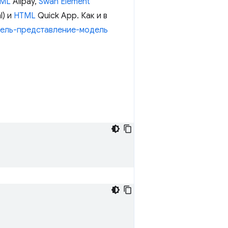
ML
Alipay,
Swan Element
l) и
HTML
Quick App. Как и в
ель-представление-модель