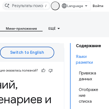
/
Войти
Мини-приложения
ЕЩЁ
Содержание
Языки
разметки
ия оказалась полезной?
Привязка
данных
ний
,
Отображе
енариев и
ние
списка