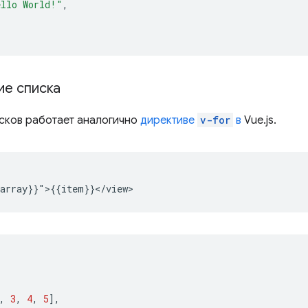
ello World!"
,
е списка
сков работает аналогично
директиве
v-for
в
Vue.js.
,
3
,
4
,
5
],