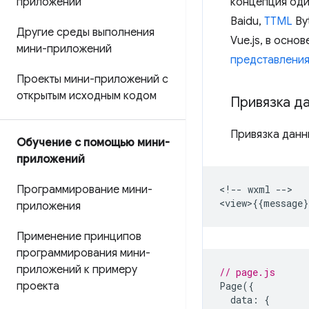
приложений
концепция оди
Baidu,
TTML
Byt
Другие среды выполнения
Vue.js, в осн
мини-приложений
представлени
Проекты мини-приложений с
открытым исходным кодом
Привязка д
Привязка данн
Обучение с помощью мини-
приложений
Программирование мини-
<!-- wxml -->

приложения
Применение принципов
программирования мини-
приложений к примеру
// page.js
проекта
Page
({
data
:
{