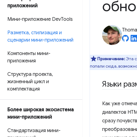
обно
приложений
Мини-приложение Dev
Tools
Thomas
Разметка
,
стилизация и
сценарии мини-приложений
Компоненты мини-
Примечание:
Эта с
приложения
попали сюда, возможно
Структура проекта
,
жизненный цикл и
Языки раз
комплектация
Как уже отмеч
Более широкая экосистема
диалектов HTM
мини-приложений
сразу почувст
преобразован
Стандартизация мини-