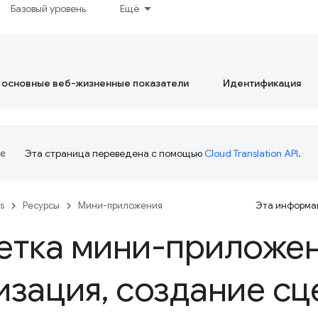
Базовый уровень
Ещё
 основные веб-жизненные показатели
Идентификация
Эта страница переведена с помощью
Cloud Translation API
.
es
Ресурсы
Мини-приложения
Эта информац
етка мини-приложе
изация
,
создание сц