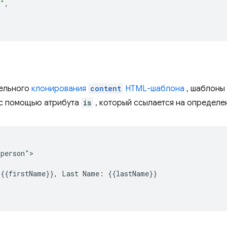
e"
,
тельного
клонирования
content
HTML-шаблона
, шаблоны
 с помощью атрибута
is
, который ссылается на определе
person">

{{firstName}}, Last Name: {{lastName}}
