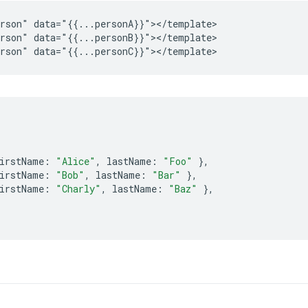
rson" data="{{...personA}}"></template>

rson" data="{{...personB}}"></template>

irstName
:
"Alice"
,
lastName
:
"Foo"
},
irstName
:
"Bob"
,
lastName
:
"Bar"
},
irstName
:
"Charly"
,
lastName
:
"Baz"
},