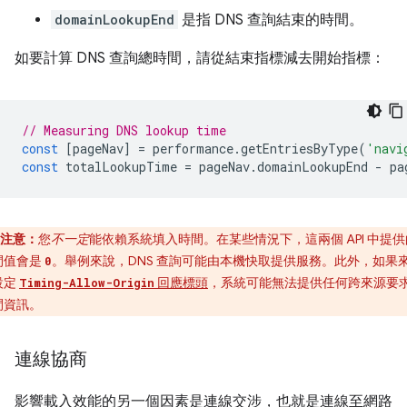
domainLookupEnd
是指 DNS 查詢結束的時間。
如要計算 DNS 查詢總時間，請從結束指標減去開始指標：
// Measuring DNS lookup time
const
[
pageNav
]
=
performance
.
getEntriesByType
(
'navi
const
totalLookupTime
=
pageNav
.
domainLookupEnd
-
pa
注意：
您
不一定
能依賴系統填入時間。在某些情況下，這兩個 API 中提供
間值會是
。舉例來說，DNS 查詢可能由本機快取提供服務。此外，如果
0
設定
回應標頭
，系統可能無法提供任何跨來源要
Timing-Allow-Origin
間資訊。
連線協商
影響載入效能的另一個因素是連線交涉，也就是連線至網路