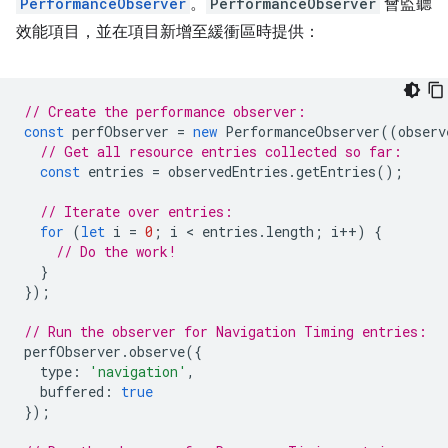
PerformanceObserver
。
PerformanceObserver
會監聽
效能項目，並在項目新增至緩衝區時提供：
// Create the performance observer:
const
perfObserver
=
new
PerformanceObserver
((
observ
// Get all resource entries collected so far:
const
entries
=
observedEntries
.
getEntries
();
// Iterate over entries:
for
(
let
i
=
0
;
i
 < 
entries
.
length
;
i
++
)
{
// Do the work!
}
});
// Run the observer for Navigation Timing entries:
perfObserver
.
observe
({
type
:
'navigation'
,
buffered
:
true
});