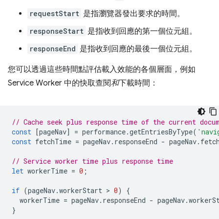
requestStart
是指瀏覽器發出要求的時間。
responseStart
是指收到回應的第一個位元組。
responseEnd
是指收到回應的最後一個位元組。
您可以透過這些時間點評估載入效能的各個層面，例如
Service Worker 中的快取查閱
和
下載時間：
// Cache seek plus response time of the current docu
const
[
pageNav
]
=
performance
.
getEntriesByType
(
'navi
const
fetchTime
=
pageNav
.
responseEnd
-
pageNav
.
fetc
// Service worker time plus response time
let
workerTime
=
0
;
if
(
pageNav
.
workerStart
 > 
0
)
{
workerTime
=
pageNav
.
responseEnd
-
pageNav
.
workerS
}