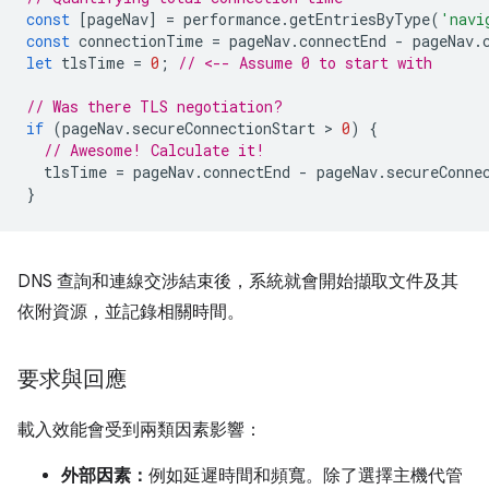
const
[
pageNav
]
=
performance
.
getEntriesByType
(
'navi
const
connectionTime
=
pageNav
.
connectEnd
-
pageNav
.
let
tlsTime
=
0
;
// <-- Assume 0 to start with
// Was there TLS negotiation?
if
(
pageNav
.
secureConnectionStart
 > 
0
)
{
// Awesome! Calculate it!
tlsTime
=
pageNav
.
connectEnd
-
pageNav
.
secureConne
}
DNS 查詢和連線交涉結束後，系統就會開始擷取文件及其
依附資源，並記錄相關時間。
要求與回應
載入效能會受到兩類因素影響：
外部因素：
例如延遲時間和頻寬。除了選擇主機代管