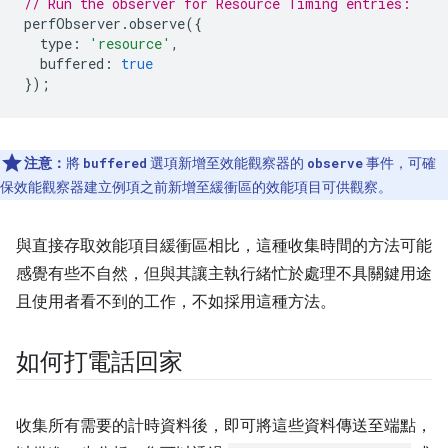
// Run the observer for Resource Timing entries:
perfObserver
.
observe
({
type
:
'resource'
,
buffered
:
true
});
注意：
將
選項新增至效能觀察器的
事件，可確
buffered
observe
保效能觀察器建立例項之前新增至緩衝區的效能項目可供觀察。
與直接存取效能項目緩衝區相比，這種收集時間的方法可能
感覺有些不自然，但與其讓主執行緒忙於處理不具關鍵用途
且使用者看不到的工作，不如採用這種方法。
如何打電話回家
收集所有需要的計時資料後，即可將這些資料傳送至端點，