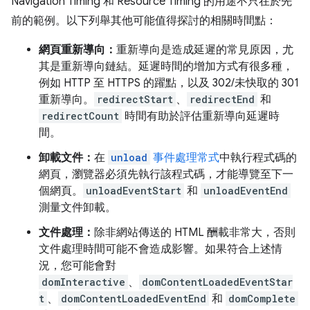
Navigation Timing 和 Resource Timing 的用途不只在於先
前的範例。以下列舉其他可能值得探討的相關時間點：
網頁重新導向：
重新導向是造成延遲的常見原因，尤
其是重新導向鏈結。延遲時間的增加方式有很多種，
例如 HTTP 至 HTTPS 的躍點，以及 302/未快取的 301
重新導向。
redirectStart
、
redirectEnd
和
redirectCount
時間有助於評估重新導向延遲時
間。
卸載文件：
在
unload
事件處理常式
中執行程式碼的
網頁，瀏覽器必須先執行該程式碼，才能導覽至下一
個網頁。
unloadEventStart
和
unloadEventEnd
測量文件卸載。
文件處理：
除非網站傳送的 HTML 酬載非常大，否則
文件處理時間可能不會造成影響。如果符合上述情
況，您可能會對
domInteractive
、
domContentLoadedEventStar
t
、
domContentLoadedEventEnd
和
domComplete