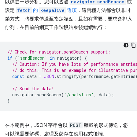
以供進一步分析。您可以透過
navigator.sendBeacon
或
設定
fetch
的
keepalive
選項
，這兩種方法都會以非封
鎖方式，將要求傳送至指定端點，且如有需要，要求會排入
佇列，在目前的網頁工作階段結束後繼續執行：
// Check for navigator.sendBeacon support:
if
(
'sendBeacon'
in
navigator
)
{
// Caution: If you have lots of performance entrie
// do this. This is an example for illustrative pu
const
data
=
JSON
.
stringify
(
performance
.
getEntries
// Send the data!
navigator
.
sendBeacon
(
'/analytics'
,
data
);
}
在本範例中，JSON 字串會以
POST
酬載的形式傳送，您
可以視需要解碼、處理及儲存在應用程式後端。