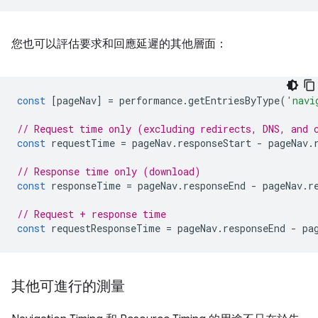
您也可以評估要求和回應延遲的其他層面：
const
[
pageNav
]
=
performance
.
getEntriesByType
(
'navi
// Request time only (excluding redirects, DNS, and 
const
requestTime
=
pageNav
.
responseStart
-
pageNav
.
// Response time only (download)
const
responseTime
=
pageNav
.
responseEnd
-
pageNav
.
r
// Request + response time
const
requestResponseTime
=
pageNav
.
responseEnd
-
pa
其他可進行的測量