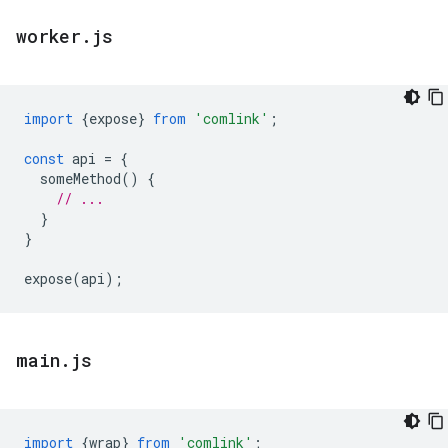
worker
.
js
import
{
expose
}
from
'comlink'
;
const
api
=
{
someMethod
()
{
// ...
}
}
expose
(
api
);
main
.
js
import
{
wrap
}
from
'comlink'
;