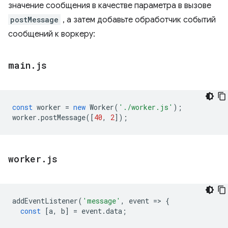
значение сообщения в качестве параметра в вызове
postMessage
, а затем добавьте обработчик событий
сообщений к воркеру:
main
.
js
const
worker
=
new
Worker
(
'./worker.js'
);
worker
.
postMessage
([
40
,
2
]);
worker
.
js
addEventListener
(
'message'
,
event
=
>
{
const
[
a
,
b
]
=
event
.
data
;