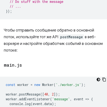
// Do stuff with the message
// ...
});
Чтобы отправить сообщение обратно в основной
поток, используйте тот же API
postMessage
в веб-
воркере и настройте обработчик событий в основном
потоке:
main
.
js
const
worker
=
new
Worker
(
'./worker.js'
);
worker
.
postMessage
([
40
,
2
]);
worker
.
addEventListener
(
'message'
,
event
=
>
{
console
.
log
(
event
.
data
);