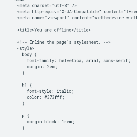
    <meta charset="utf-8" />

    <meta http-equiv="X-UA-Compatible" content="IE=ed
    <meta name="viewport" content="width=device-width
    <title>You are offline</title>

    <!-- Inline the page's stylesheet. -->

    <style>

      body {

        font-family: helvetica, arial, sans-serif;

        margin: 2em;

      }

      h1 {

        font-style: italic;

        color: #373fff;

      }

      p {

        margin-block: 1rem;

      }
