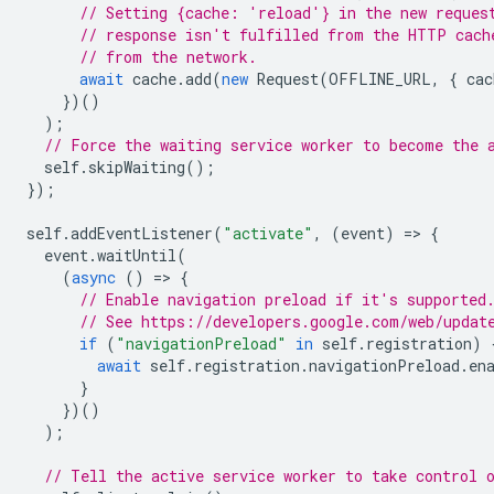
// Setting {cache: 'reload'} in the new reques
// response isn't fulfilled from the HTTP cach
// from the network.
await
cache
.
add
(
new
Request
(
OFFLINE_URL
,
{
cac
})()
);
// Force the waiting service worker to become the 
self
.
skipWaiting
();
});
self
.
addEventListener
(
"activate"
,
(
event
)
=
>
{
event
.
waitUntil
(
(
async
()
=
>
{
// Enable navigation preload if it's supported
// See https://developers.google.com/web/updat
if
(
"navigationPreload"
in
self
.
registration
)
await
self
.
registration
.
navigationPreload
.
en
}
})()
);
// Tell the active service worker to take control 