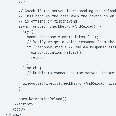
      });

      // Check if the server is responding and reload
      // This handles the case when the device is onl
      // is offline or misbehaving.

      async function checkNetworkAndReload() {

        try {

          const response = await fetch('.');

          // Verify we get a valid response from the 
          if (response.status >= 200 && response.stat
            window.location.reload();

            return;

          }

        } catch {

          // Unable to connect to the server, ignore.

        }

        window.setTimeout(checkNetworkAndReload, 2500
      }

      checkNetworkAndReload();

    </script>

  </body>
