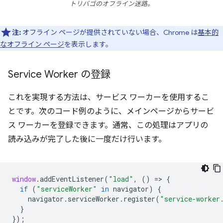
トリバゴのオフライン迷路。
注:
オフライン ページが提供されていない場合、Chrome は
基本的
なオフライン ページ
を表示します。
Service Worker の登録
これを実現する方法は、サービス ワーカーを使用するこ
とです。次のコード例のように、メインページからサービ
ス ワーカーを登録できます。通常、この処理はアプリの
読み込みが完了した後に一度だけ行います。
window
.
addEventListener
(
"load"
,
()
=
>
{
if
(
"serviceWorker"
in
navigator
)
{
navigator
.
serviceWorker
.
register
(
"service-worker
}
});