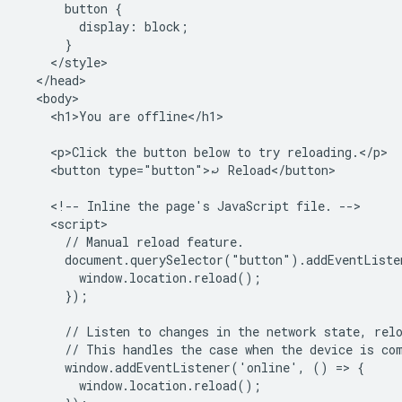
      button {

        display: block;

      }

    </style>

  </head>

  <body>

    <h1>You are offline</h1>

    <p>Click the button below to try reloading.</p>

    <button type="button">⤾ Reload</button>

    <!-- Inline the page's JavaScript file. -->

    <script>

      // Manual reload feature.

      document.querySelector("button").addEventListe
        window.location.reload();

      });

      // Listen to changes in the network state, relo
      // This handles the case when the device is com
      window.addEventListener('online', () => {

        window.location.reload();
