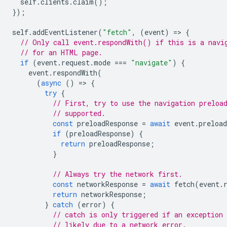
self
.
clients
.
claim
();
});
self
.
addEventListener
(
"fetch"
,
(
event
)
=
>
{
// Only call event.respondWith() if this is a navi
// for an HTML page.
if
(
event
.
request
.
mode
===
"navigate"
)
{
event
.
respondWith
(
(
async
()
=
>
{
try
{
// First, try to use the navigation preloa
// supported.
const
preloadResponse
=
await
event
.
preload
if
(
preloadResponse
)
{
return
preloadResponse
;
}
// Always try the network first.
const
networkResponse
=
await
fetch
(
event
.
return
networkResponse
;
}
catch
(
error
)
{
// catch is only triggered if an exception 
// likely due to a network error.