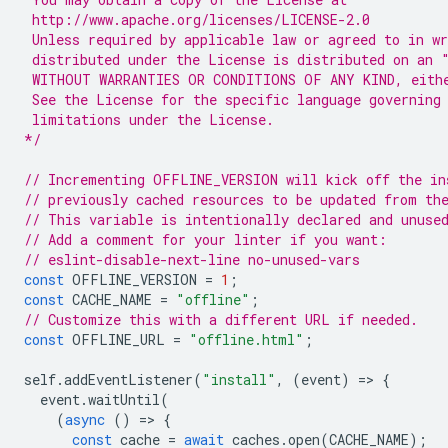
 http://www.apache.org/licenses/LICENSE-2.0
 Unless required by applicable law or agreed to in wr
 distributed under the License is distributed on an 
 WITHOUT WARRANTIES OR CONDITIONS OF ANY KIND, eith
 See the License for the specific language governing
 limitations under the License.
*/
// Incrementing OFFLINE_VERSION will kick off the in
// previously cached resources to be updated from th
// This variable is intentionally declared and unuse
// Add a comment for your linter if you want:
// eslint-disable-next-line no-unused-vars
const
OFFLINE_VERSION
=
1
;
const
CACHE_NAME
=
"offline"
;
// Customize this with a different URL if needed.
const
OFFLINE_URL
=
"offline.html"
;
self
.
addEventListener
(
"install"
,
(
event
)
=
>
{
event
.
waitUntil
(
(
async
()
=
>
{
const
cache
=
await
caches
.
open
(
CACHE_NAME
);