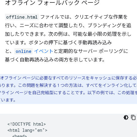
オフライン フォールバック ページ
offline.html
ファイルでは、クリエイティブな作業を
行い、ニーズに合わせて調整したり、ブランディングを追
加したりできます。次の例は、可能な最小限の処理を示し
ています。ボタンの押下に基づく手動再読み込み
と、
online
イベント
と定期的なサーバー ポーリングに
基づく自動再読み込みの両方を示しています。
オフライン ページに必要なすべてのリソースをキャッシュに保存する
あります。この問題を解決する 1 つの方法は、すべてをインライン化して
フライン ページを自己完結型にすることです。以下の例では、この処理
ています。
<!DOCTYPE html>

<html lang="en">

  <head>
