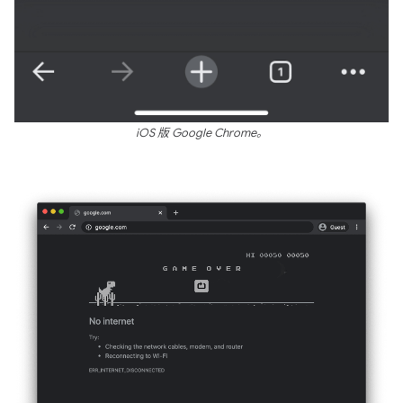
iOS 版 Google Chrome。