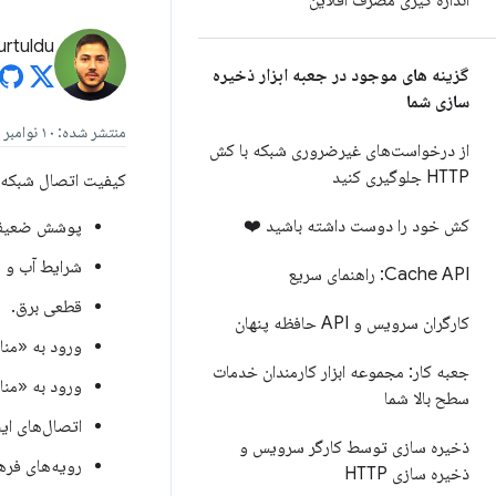
اندازه گیری مصرف آفلاین
urtuldu
گزینه های موجود در جعبه ابزار ذخیره
سازی شما
منتشر شده: ۱۰ نوامبر ۲۰۱۶
از درخواست‌های غیرضروری شبکه با کش
HTTP جلوگیری کنید
کیفیت اتصال شبکه م
کش خود را دوست داشته باشید ❤️
پوشش ضعیف ا
شرایط آب و 
Cache API: راهنمای سریع
قطعی برق.
کارگران سرویس و API حافظه پنهان
ورود به «منا
جعبه کار: مجموعه ابزار کارمندان خدمات
ورود به «منا
سطح بالا شما
اتصال‌های این
ذخیره سازی توسط کارگر سرویس و
رویه‌های فره
ذخیره سازی HTTP