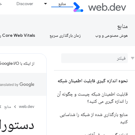
منابع
Discover
خط
منابع
هوش مصنوعی و وب
زمان بارگذاری سریع
Core Web Vitals را بیاموزید، Core Web Vitals را بیاموزید، Core Web Vitals را بیاموزید
از اینکه با Google I/O تنظیم کردید متشکریم!
نحوه اندازه گیری قابلیت اطمینان شبکه
قابلیت اطمینان شبکه چیست و چگونه آن
را اندازه گیری می کنید؟
web.dev
منابع
منابع بارگذاری شده از شبکه را شناسایی
دستورالعم
کنید