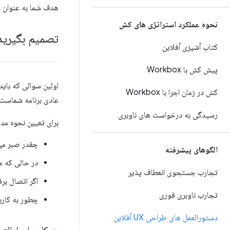
هدف شما به عنوان ی
نحوه عملکرد استراتژی های کش
تصمیم بگیرید
کتاب آشپزی آفلاین
پیش کش با Workbox
اولین سوالی که بای
کش در زمان اجرا با Workbox
عادی برنامه شماست.
رسیدگی به درخواست های ناوبری
برای تعیین نحوه مدیریت خر
چقدر صبر می
الگوهای پیشرفته
در حالی که 
تجارب جستجوی انعطاف پذیر
اگر اتصال برق
تجارب ناوبری فوری
چطور به کاربر
دستورالعمل های طراحی UX آفلاین