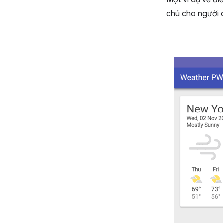
Một ví dụ về đi
chú cho người 