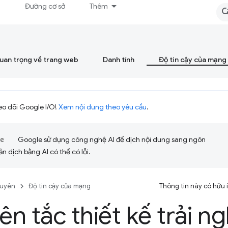
á
Đường cơ sở
Thêm
quan trọng về trang web
Danh tính
Độ tin cậy của mạng
eo dõi Google I/O!
Xem nội dung theo yêu cầu
.
Google sử dụng công nghệ AI để dịch nội dung sang ngôn
ản dịch bằng AI có thể có lỗi.
guyên
Độ tin cậy của mạng
Thông tin này có hữu
n tắc thiết kế trải n