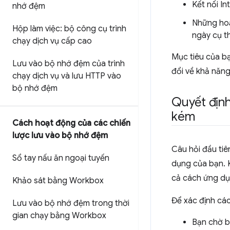
Kết nối In
nhớ đệm
Những hoạ
Hộp làm việc: bộ công cụ trình
ngày cụ t
chạy dịch vụ cấp cao
Mục tiêu của bạ
Lưu vào bộ nhớ đệm của trình
đổi về khả năng
chạy dịch vụ và lưu HTTP vào
bộ nhớ đệm
Quyết định
kém
Cách hoạt động của các chiến
lược lưu vào bộ nhớ đệm
Câu hỏi đầu tiê
Sổ tay nấu ăn ngoại tuyến
dụng của bạn. K
cả cách ứng dụ
Khảo sát bằng Workbox
Để xác định các
Lưu vào bộ nhớ đệm trong thời
gian chạy bằng Workbox
Bạn chờ b