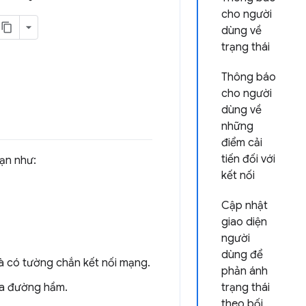
cho người
dùng về
trạng thái
Thông báo
cho người
dùng về
những
điểm cải
tiến đối với
ạn như:
kết nối
Cập nhật
giao diện
người
dùng để
hà có tường chắn kết nối mạng.
phản ánh
qua đường hầm.
trạng thái
theo bối