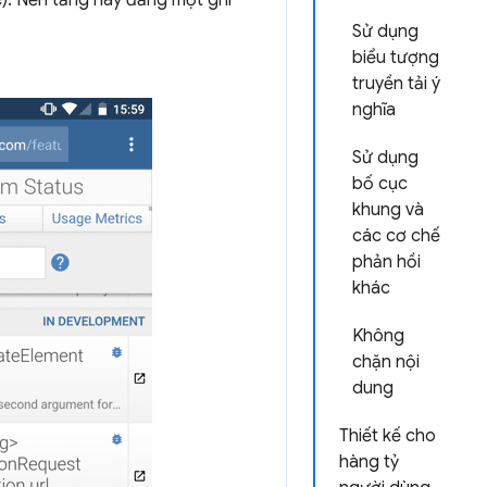
). Nền tảng này đăng một ghi
Sử dụng
biểu tượng
truyền tải ý
nghĩa
Sử dụng
bố cục
khung và
các cơ chế
phản hồi
khác
Không
chặn nội
dung
Thiết kế cho
hàng tỷ