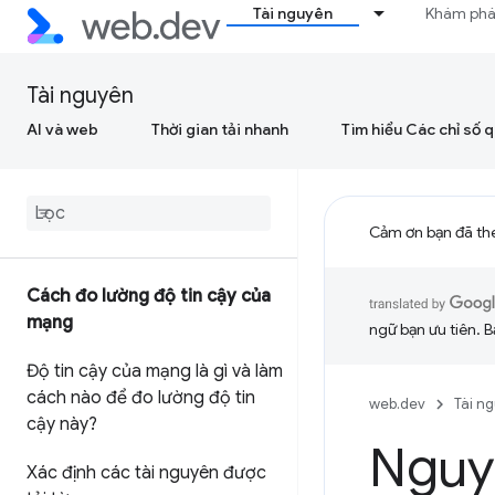
Tài nguyên
Khám ph
Tài nguyên
AI và web
Thời gian tải nhanh
Tìm hiểu Các chỉ số 
Cảm ơn bạn đã th
Cách đo lường độ tin cậy của
mạng
ngữ bạn ưu tiên. B
Độ tin cậy của mạng là gì và làm
cách nào để đo lường độ tin
web.dev
Tài n
cậy này?
Nguyê
Xác định các tài nguyên được