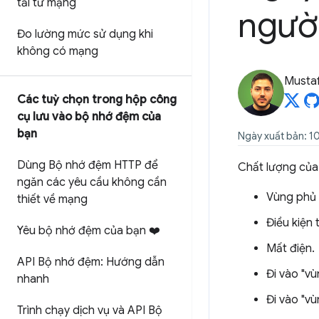
tải từ mạng
người
Đo lường mức sử dụng khi
không có mạng
Mustaf
Các tuỳ chọn trong hộp công
cụ lưu vào bộ nhớ đệm của
bạn
Ngày xuất bản: 1
Dùng Bộ nhớ đệm HTTP để
Chất lượng của 
ngăn các yêu cầu không cần
Vùng phủ 
thiết về mạng
Điều kiện 
Yêu bộ nhớ đệm của bạn ❤️
Mất điện.
API Bộ nhớ đệm: Hướng dẫn
Đi vào "v
nhanh
Đi vào "v
Trình chạy dịch vụ và API Bộ