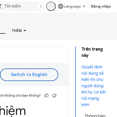
/
Đăng nhập
THÊM
Trên trang
này
Quyết định
nội dung sẽ
hiển thị cho
người dùng
khi họ có kết
 ích không cho bạn không?
nối mạng
kém
ghiệm
Thông báo