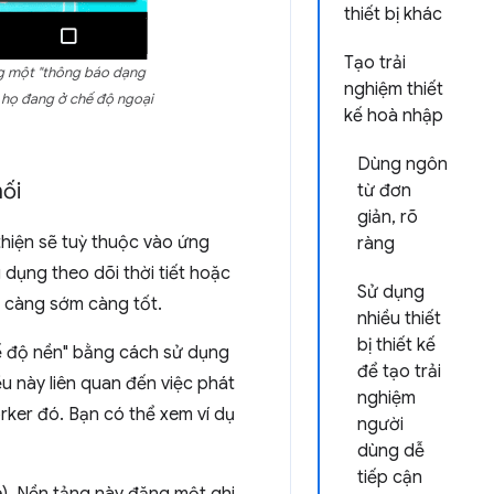
thiết bị khác
Tạo trải
g một "thông báo dạng
nghiệm thiết
i họ đang ở chế độ ngoại
kế hoà nhập
Dùng ngôn
nối
từ đơn
giản, rõ
hiện sẽ tuỳ thuộc vào ứng
ràng
dụng theo dõi thời tiết hoặc
Sử dụng
 càng sớm càng tốt.
nhiều thiết
bị thiết kế
ế độ nền" bằng cách sử dụng
để tạo trải
u này liên quan đến việc phát
nghiệm
rker đó. Bạn có thể xem ví dụ
người
dùng dễ
tiếp cận