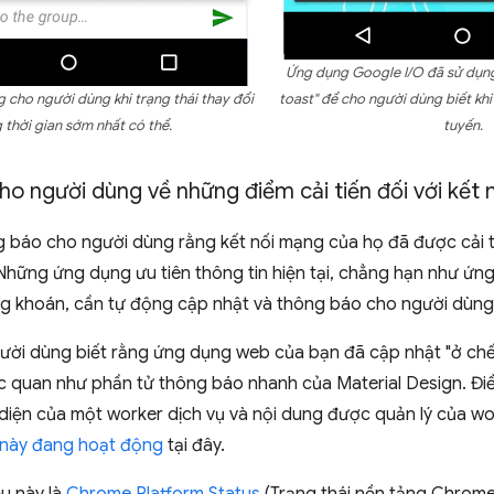
Ứng dụng Google I/O đã sử dụn
 cho người dùng khi trạng thái thay đổi
toast" để cho người dùng biết kh
 thời gian sớm nhất có thể.
tuyến.
o người dùng về những điểm cải tiến đối với kết 
 báo cho người dùng rằng kết nối mạng của họ đã được cải t
hững ứng dụng ưu tiên thông tin hiện tại, chẳng hạn như ứng 
ng khoán, cần tự động cập nhật và thông báo cho người dùng
ười dùng biết rằng ứng dụng web của bạn đã cập nhật "ở ch
ực quan như phần tử thông báo nhanh của Material Design. Điề
 diện của một worker dịch vụ và nội dung được quản lý của wo
này đang hoạt động
tại đây.