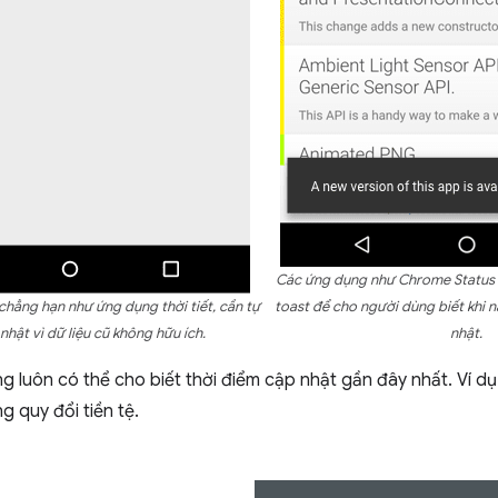
Các ứng dụng như Chrome Status
hẳng hạn như ứng dụng thời tiết, cần tự
toast để cho người dùng biết khi 
hật vì dữ liệu cũ không hữu ích.
nhật.
 luôn có thể cho biết thời điểm cập nhật gần đây nhất. Ví dụ:
g quy đổi tiền tệ.