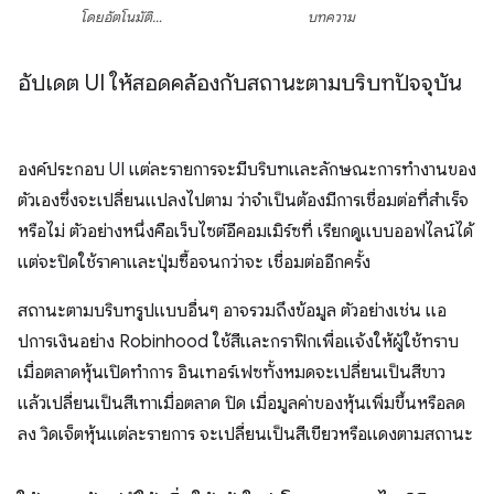
โดยอัตโนมัติ…
บทความ
อัปเดต UI ให้สอดคล้องกับสถานะตามบริบทปัจจุบัน
องค์ประกอบ UI แต่ละรายการจะมีบริบทและลักษณะการทำงานของ
ตัวเองซึ่งจะเปลี่ยนแปลงไปตาม ว่าจำเป็นต้องมีการเชื่อมต่อที่สำเร็จ
หรือไม่ ตัวอย่างหนึ่งคือเว็บไซต์อีคอมเมิร์ซที่ เรียกดูแบบออฟไลน์ได้
แต่จะปิดใช้ราคาและปุ่มซื้อจนกว่าจะ เชื่อมต่ออีกครั้ง
สถานะตามบริบทรูปแบบอื่นๆ อาจรวมถึงข้อมูล ตัวอย่างเช่น แอ
ปการเงินอย่าง Robinhood ใช้สีและกราฟิกเพื่อแจ้งให้ผู้ใช้ทราบ
เมื่อตลาดหุ้นเปิดทำการ อินเทอร์เฟซทั้งหมดจะเปลี่ยนเป็นสีขาว
แล้วเปลี่ยนเป็นสีเทาเมื่อตลาด ปิด เมื่อมูลค่าของหุ้นเพิ่มขึ้นหรือลด
ลง วิดเจ็ตหุ้นแต่ละรายการ จะเปลี่ยนเป็นสีเขียวหรือแดงตามสถานะ