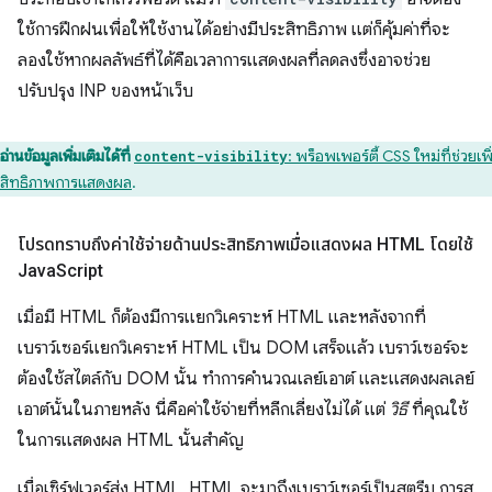
ใช้การฝึกฝนเพื่อให้ใช้งานได้อย่างมีประสิทธิภาพ แต่ก็คุ้มค่าที่จะ
ลองใช้หากผลลัพธ์ที่ได้คือเวลาการแสดงผลที่ลดลงซึ่งอาจช่วย
ปรับปรุง INP ของหน้าเว็บ
อ่านข้อมูลเพิ่มเติมได้ที่
: พร็อพเพอร์ตี้ CSS ใหม่ที่ช่วยเพิ
content-visibility
สิทธิภาพการแสดงผล
.
โปรดทราบถึงค่าใช้จ่ายด้านประสิทธิภาพเมื่อแสดงผล HTML โดยใช้
Java
Script
เมื่อมี HTML ก็ต้องมีการแยกวิเคราะห์ HTML และหลังจากที่
เบราว์เซอร์แยกวิเคราะห์ HTML เป็น DOM เสร็จแล้ว เบราว์เซอร์จะ
ต้องใช้สไตล์กับ DOM นั้น ทำการคำนวณเลย์เอาต์ และแสดงผลเลย์
เอาต์นั้นในภายหลัง นี่คือค่าใช้จ่ายที่หลีกเลี่ยงไม่ได้ แต่
วิธี
ที่คุณใช้
ในการแสดงผล HTML นั้นสำคัญ
เมื่อเซิร์ฟเวอร์ส่ง HTML, HTML จะมาถึงเบราว์เซอร์เป็นสตรีม การส