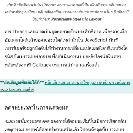
สำหรับนักพัฒนาเว็บใน Chrome งานการแสดงผลที่เกี่ยวข้องกับการเปลี่ยนแปลง
เลย์เอาต์ซ้ำๆ จะมีสามเหลี่ยมสีแดงที่มุมขวาบนของส่วนของสแต็กการเรียก ซึ่งมักจะมี
ป้ายกำกับว่า
Recalculate Style
หรือ
Layout
การ Thrash เลย์เอาต์เป็นจุดคอขวดด้านประสิทธิภาพ เนื่องจากเมื่อ
อัปเดตสไตล์แล้วขอค่าของสไตล์เหล่านั้นใน JavaScript ทันที
เบราว์เซอร์จะถูกบังคับให้ทำงานการเปลี่ยนแปลงเลย์เอาต์แบบซิงโค
รนัส ซึ่งเบราว์เซอร์อาจรอเพื่อดำเนินการแบบอะซิงโครนัสในภาย
หลังหลังจากที่ Callback เหตุการณ์ทำงานเสร็จแล้ว
**อ่านข้อมูลเพิ่มเติมได้ที่**
หลีกเลี่ยงเลย์เอาต์ขนาดใหญ่และซับซ้อน รวมถึงการ
่ยนแปลงเลย์เอาต์ซ้ำๆ
ลดระยะเวลาในการแสดงผล
ระยะเวลาในการแสดงผล
ของการโต้ตอบจะเริ่มขึ้นเมื่อการเรียกกลับ
เหตุการณ์ของการโต้ตอบทำงานเสร็จแล้ว ไปจนถึงจุดที่เบราว์เซอร์