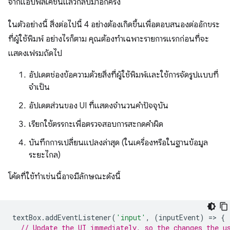
จากแอปพลิเคชันแล้วกลับมาอีกครั้ง
ในตัวอย่างนี้ สิ่งต่อไปนี้ 4 อย่างต้องเกิดขึ้นเพื่อตอบสนองต่ออักขระ
ที่ผู้ใช้พิมพ์ อย่างไรก็ตาม คุณต้องทำเฉพาะรายการแรกก่อนที่จะ
แสดงเฟรมถัดไป
อัปเดตช่องข้อความด้วยสิ่งที่ผู้ใช้พิมพ์และใช้การจัดรูปแบบที่
จำเป็น
อัปเดตส่วนของ UI ที่แสดงจำนวนคำปัจจุบัน
เรียกใช้ตรรกะเพื่อตรวจสอบการสะกดคำผิด
บันทึกการเปลี่ยนแปลงล่าสุด (ในเครื่องหรือในฐานข้อมูล
ระยะไกล)
โค้ดที่ใช้ทำเช่นนี้อาจมีลักษณะดังนี้
textBox
.
addEventListener
(
'input'
,
(
inputEvent
)
=
>
{
// Update the UI immediately, so the changes the u