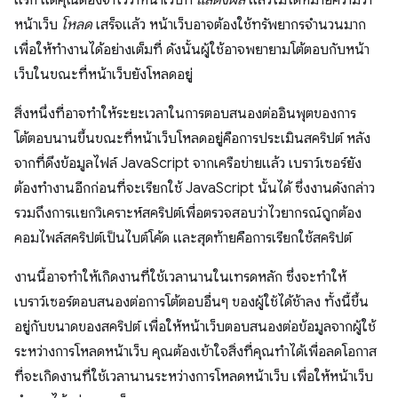
แรก แต่คุณต้องจำไว้ว่าหน้าเว็บที่
แสดงผล
แล้วไม่ได้หมายความว่า
หน้าเว็บ
โหลด
เสร็จแล้ว หน้าเว็บอาจต้องใช้ทรัพยากรจำนวนมาก
เพื่อให้ทำงานได้อย่างเต็มที่ ดังนั้นผู้ใช้อาจพยายามโต้ตอบกับหน้า
เว็บในขณะที่หน้าเว็บยังโหลดอยู่
สิ่งหนึ่งที่อาจทำให้ระยะเวลาในการตอบสนองต่ออินพุตของการ
โต้ตอบนานขึ้นขณะที่หน้าเว็บโหลดอยู่คือการประเมินสคริปต์ หลัง
จากที่ดึงข้อมูลไฟล์ JavaScript จากเครือข่ายแล้ว เบราว์เซอร์ยัง
ต้องทำงานอีกก่อนที่จะเรียกใช้ JavaScript นั้นได้ ซึ่งงานดังกล่าว
รวมถึงการแยกวิเคราะห์สคริปต์เพื่อตรวจสอบว่าไวยากรณ์ถูกต้อง
คอมไพล์สคริปต์เป็นไบต์โค้ด และสุดท้ายคือการเรียกใช้สคริปต์
งานนี้อาจทำให้เกิดงานที่ใช้เวลานานในเทรดหลัก ซึ่งจะทำให้
เบราว์เซอร์ตอบสนองต่อการโต้ตอบอื่นๆ ของผู้ใช้ได้ช้าลง ทั้งนี้ขึ้น
อยู่กับขนาดของสคริปต์ เพื่อให้หน้าเว็บตอบสนองต่อข้อมูลจากผู้ใช้
ระหว่างการโหลดหน้าเว็บ คุณต้องเข้าใจสิ่งที่คุณทำได้เพื่อลดโอกาส
ที่จะเกิดงานที่ใช้เวลานานระหว่างการโหลดหน้าเว็บ เพื่อให้หน้าเว็บ