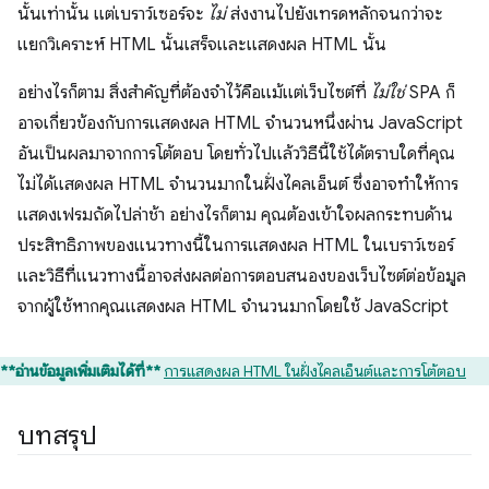
นั้นเท่านั้น แต่เบราว์เซอร์จะ
ไม่
ส่งงานไปยังเทรดหลักจนกว่าจะ
แยกวิเคราะห์ HTML นั้นเสร็จและแสดงผล HTML นั้น
อย่างไรก็ตาม สิ่งสำคัญที่ต้องจำไว้คือแม้แต่เว็บไซต์ที่
ไม่ใช่
SPA ก็
อาจเกี่ยวข้องกับการแสดงผล HTML จำนวนหนึ่งผ่าน JavaScript
อันเป็นผลมาจากการโต้ตอบ โดยทั่วไปแล้ววิธีนี้ใช้ได้ตราบใดที่คุณ
ไม่ได้แสดงผล HTML จำนวนมากในฝั่งไคลเอ็นต์ ซึ่งอาจทำให้การ
แสดงเฟรมถัดไปล่าช้า อย่างไรก็ตาม คุณต้องเข้าใจผลกระทบด้าน
ประสิทธิภาพของแนวทางนี้ในการแสดงผล HTML ในเบราว์เซอร์
และวิธีที่แนวทางนี้อาจส่งผลต่อการตอบสนองของเว็บไซต์ต่อข้อมูล
จากผู้ใช้หากคุณแสดงผล HTML จำนวนมากโดยใช้ JavaScript
**อ่านข้อมูลเพิ่มเติมได้ที่**
การแสดงผล HTML ในฝั่งไคลเอ็นต์และการโต้ตอบ
บทสรุป