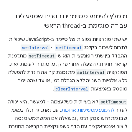
מומלץ להימנע מטיימרים חוזרים שמפעילים
עבודה מוגזמת ב-thread הראשי
יש שתי פונקציות נפוצות של טיימר ב-JavaScript שיכולות
לתרום לעיכוב בקלט:
setTimeout
ו-
setInterval
.
ההבדל בין שתי הפונקציות הוא ש-
setTimeout
מתזמנת
קריאה חוזרת להפעלה אחרי פרק זמן מוגדר. לעומת זאת,
הפונקציה
setInterval
מתזמנת קריאה חוזרת להפעלה
כל
n
אלפיות השנייה ללא הגבלת זמן, או עד שהטיימר
מופסק באמצעות
clearInterval
.
setTimeout
לא בעייתית כשלעצמה – למעשה, היא יכולה
לעזור
להימנע ממשימות ארוכות
. עם זאת, זה תלוי
במועד
שבו מתרחש פסק הזמן, ובשאלה אם המשתמש מנסה
ליצור אינטראקציה עם הדף כשפונקציית הקריאה החוזרת