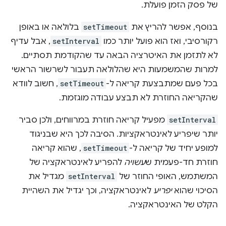
של פסק הזמן פועלת.
בנוסף, אפשר להריץ את
setTimeout
בלולאה או באופן
רקורסיבי, ואז הוא פועל יותר כמו
setInterval
, אבל עדיף
לא לתזמן את האיטרציה הבאה עד שהקודמת תסתיים.
למרות שהמשמעות היא שהלולאה תעבור לשרשור הראשי
בכל פעם שמתבצעת קריאה ל-
setTimeout
, חשוב לוודא
שהקריאה החוזרת לא תבצע עבודה מוגזמת.
setInterval
מפעיל קריאה חוזרת במרווחים, ולכן סביר
יותר שיפריע לאינטראקציות. הסיבה לכך היא שבניגוד
למופע יחיד של קריאה ל-
setTimeout
, שהוא קריאה
חוזרת חד-פעמית ש
עשויה
להפריע לאינטראקציה של
המשתמש, האופי החוזר של
setInterval
מגדיל את
הסיכוי שהוא
יפריע
לאינטראקציה, וכך יגדיל את השהיית
הקלט של האינטראקציה.