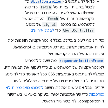
כדאי להשתמש ב-
AbortController
כדי
לבטל בקשות יוצאות של
fetch
, כדי שה-
thread הראשי לא יהיה עמוס מדי בטיפול
בקריאות חוזרות של
fetch
. הערה: אפשר
להשתמש גם במאפיין
signal
של מופע
AbortController
כדי
לבטל אירועים
.
מקור נוסף לעיכוב בקלט בגלל אינטראקציות חופפות יכול
להיות אנימציות יקרות. בפרט, אנימציות ב-JavaScript
עשויות להפעיל הרבה קריאות של
requestAnimationFrame
, מה שעלול להפריע
לאינטראקציות של המשתמשים. כדי לעקוף את הבעיה הזו,
מומלץ להשתמש באנימציות CSS ככל האפשר כדי להימנע
מהוספה לתור של פריימים של אנימציה שעלולים להיות
יקרים. אבל אם עושים את זה, חשוב
להימנע מאנימציות לא
מורכבות
כדי שהאנימציות יפעלו בעיקר ב-GPU ובשרשורי
ה-compositor, ולא בשרשור הראשי.