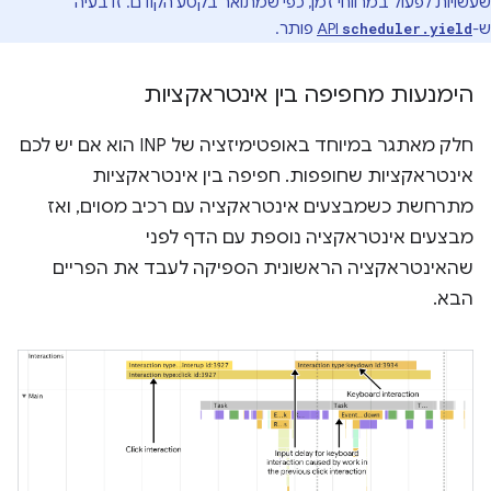
שעשויות לפעול במרווחי זמן, כפי שמתואר בקטע הקודם. זו בעיה
ש-
API
פותר.
scheduler.yield
הימנעות מחפיפה בין אינטראקציות
חלק מאתגר במיוחד באופטימיזציה של INP הוא אם יש לכם
אינטראקציות שחופפות. חפיפה בין אינטראקציות
מתרחשת כשמבצעים אינטראקציה עם רכיב מסוים, ואז
מבצעים אינטראקציה נוספת עם הדף לפני
שהאינטראקציה הראשונית הספיקה לעבד את הפריים
הבא.