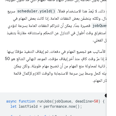
ع ذلك، لا يُعدّ هذا الاستخدام فعالاً.
scheduler.yield()
سريع
عّال، ولكنّه يتضمّن بعض النفقات العامة. إذا كانت بعض المهام في
jobQueu
قصيرة جدًا، يمكن أن تتراكم النفقات العامة بسرعة لتؤدي
ى استغراق وقت أطول في التنازل عن التحكم واستئنافه مقارنةً بتنفيذ
عمل الفعلي.
د الأساليب هو تجميع المهام في دفعات، ثم إيقاف التنفيذ مؤقتًا بينها
فقط إذا مرّ وقت كافٍ منذ آخر إيقاف مؤقت. الموعد النهائي الشائع هو 50
ي ثانية لمحاولة منع المهام من أن تصبح مهام طويلة، ولكن يمكن
ديله كحل وسط بين سرعة الاستجابة والوقت اللازم لإكمال قائمة
تظار المهام.
async
function
runJobs
(
jobQueue
,
deadline
=
50
)
{
let
lastYield
=
performance
.
now
();