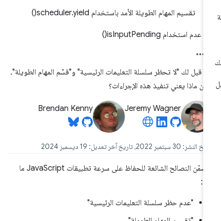
تقسيم المهام الطويلة الأمد باستخدام scheduler.yield()
عدم استخدام isInputPending()
د قيل لك "لا تحظر سلسلة التعليمات الرئيسية" و"قسِّم المهام الطويلة"،
كن ماذا يعني تنفيذ هذه الإجراءات؟
Brendan Kenny
Jeremy Wagner
نشر: 30 سبتمبر 2022، تاريخ آخر تعديل: 19 ديسمبر 2024
تتضمّن النصائح الشائعة للحفاظ على سرعة تطبيقات JavaScript ما
ي:
"عدم حظر سلسلة التعليمات الرئيسية"
"تقسيم المهام الطويلة"