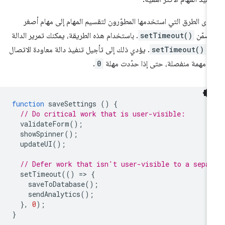
دى الطرق التي استخدمها المطوّرون لتقسيم المهام إلى مهام أصغر
ضمّن
setTimeout()
. باستخدام هذه الطريقة، يمكنك تمرير الدالة
ى
setTimeout()
. يؤدي ذلك إلى تأجيل تنفيذ دالة معاودة الاتصال
ى مهمة منفصلة، حتى إذا حدّدت مهلة
0
.
function
saveSettings
()
{
// Do critical work that is user-visible:
validateForm
();
showSpinner
();
updateUI
();
// Defer work that isn't user-visible to a sepa
setTimeout
(()
=
>
{
saveToDatabase
();
sendAnalytics
();
},
0
);
}