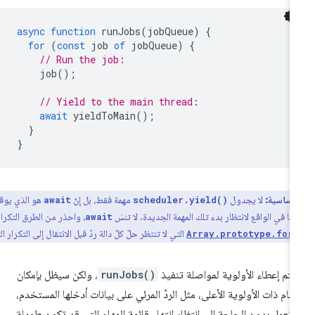
async
function
runJobs
(
jobQueue
)
{
for
(
const
job
of
jobQueue
)
{
// Run the job:
job
();
// Yield to the main thread:
await
yieldToMain
();
}
}
أساسية:
لا يجدول
مهمة فقط، بل إنّ
هو الذي يوقف
await
scheduler.yield()
قتًا في الواقع لانتظار بدء تلك المهمة الجديدة. لا تنسَ
، واحذر من الطرق التكرارية
await
التي لا تنتظر حلّ كلّ دالة ردّ قبل الانتقال إلى التكرار التالي.
Array.prototype.for
تم إعطاء الأولوية لمواصلة تنفيذ
runJobs()
، ولكن سيظل بإمكان
مهام ذات الأولوية الأعلى، مثل الردّ المرئي على بيانات أدخلها المستخدم،
 تعمل بدون الحاجة إلى انتظار انتهاء قائمة المهام التي قد تكون طويلة.