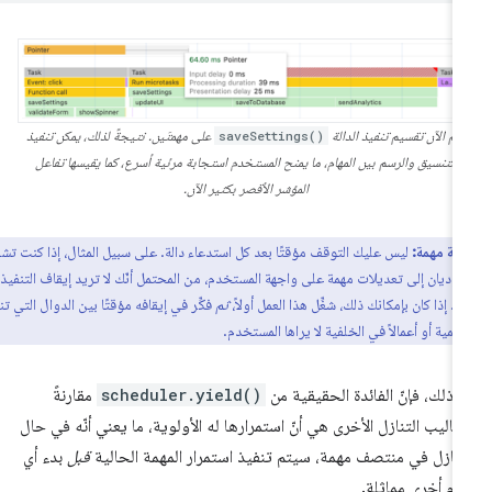
يتم الآن تقسيم تنفيذ الدالة
saveSettings()
على مهمتَين. نتيجةً لذلك، يمكن تنفيذ
التنسيق والرسم بين المهام، ما يمنح المستخدم استجابة مرئية أسرع، كما يقيسها تفاعل
المؤشر الأقصر بكثير الآن.
ظة مهمة:
ليس عليك التوقف مؤقتًا بعد كل استدعاء دالة. على سبيل المثال، إذا كنت تشغّل
ؤديان إلى تعديلات مهمة على واجهة المستخدم، من المحتمل أنّك لا تريد إيقاف التنفيذ
ما. إذا كان بإمكانك ذلك، شغِّل هذا العمل أولاً،
ثم
فكِّر في إيقافه مؤقتًا بين الدوال التي تنفّذ
 أهمية أو أعمالاً في الخلفية لا يراها المستخدم.
 ذلك، فإنّ الفائدة الحقيقية من
scheduler.yield()
مقارنةً
ساليب التنازل الأخرى هي أنّ استمرارها له الأولوية، ما يعني أنّه في حال
تنازل في منتصف مهمة، سيتم تنفيذ استمرار المهمة الحالية
قبل
بدء أي
ام أخرى مماثلة.