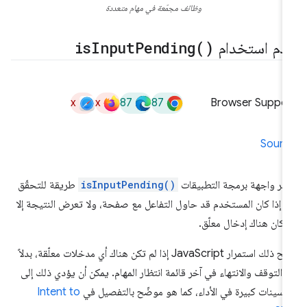
وظائف مجمّعة في مهام متعددة
دم استخدام
)
Pending(
Input
is
x
x
87
87
Browser Suppor
Sourc
فّر واجهة برمجة التطبيقات
isInputPending()
طريقة للتحقّق
ا إذا كان المستخدم قد حاول التفاعل مع صفحة، ولا تعرض النتيجة إلا
ا كان هناك إدخال معلّق.
يتيح ذلك استمرار JavaScript إذا لم تكن هناك أي مدخلات معلّقة، بدلاً
 التوقف والانتهاء في آخر قائمة انتظار المهام. يمكن أن يؤدي ذلك إلى
سينات كبيرة في الأداء، كما هو موضّح بالتفصيل في
Intent to