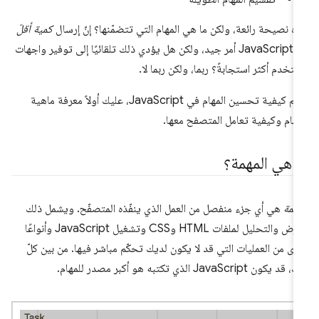
ه نصيحة رائعة، ولكن ما هي المهام التي تتضمّنها؟ إنّ إرسال
كمية أقلّ
من JavaScript أمر جيد، ولكن هل يؤدي ذلك تلقائيًا إلى توفير واجهات
تخدم أكثر استجابةً؟ ربما، ولكن ربما لا.
لفهم كيفية تحسين المهام في JavaScript، عليك أولاً معرفة ماهية
مهام وكيفية تعامل المتصفح معها.
ا هي المهمة؟
مهمة
هي أي جزء منفصل من العمل الذي ينفّذه المتصفّح. ويشمل ذلك
العرض والتحليل لملفات HTML وCSS وتشغيل JavaScript وأنواعًا
رى من العمليات التي قد لا يكون لديك تحكّم مباشر فيها. من بين كلّ
د يكون JavaScript الذي تكتبه هو أكبر مصدر للمهام.