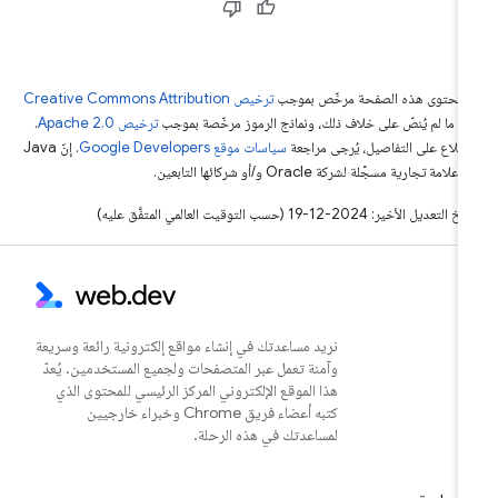
ّ محتوى هذه الصفحة مرخّص بموجب
ترخيص Creative Commons Attribution
4‏
ما لم يُنصّ على خلاف ذلك، ونماذج الرموز مرخّصة بموجب
ترخيص Apache 2.0‏
.
اطّلاع على التفاصيل، يُرجى مراجعة
سياسات موقع Google Developers‏
. إنّ Java
لامة تجارية مسجَّلة لشركة Oracle و/أو شركائها التابعين.
التعديل الأخير: 2024-12-19 (حسب التوقيت العالمي المتفَّق عليه)
نريد مساعدتك في إنشاء مواقع إلكترونية رائعة وسريعة
وآمنة تعمل عبر المتصفحات ولجميع المستخدمين. يُعدّ
هذا الموقع الإلكتروني المركز الرئيسي للمحتوى الذي
كتبه أعضاء فريق Chrome وخبراء خارجيين
لمساعدتك في هذه الرحلة.