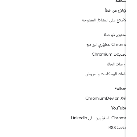
مساهمة
الإبلاغ عن خطأ
الاطّلاع على المشاكل المفتوحة
محتوى ذو صلة
Chrome لمطوّري البرامج
تحديثات Chromium
دراسات الحالة
ملفات البودكاست والعروض
Follow
@ChromiumDev on X
YouTube
Chrome للمطوّرين على LinkedIn
خلاصة RSS