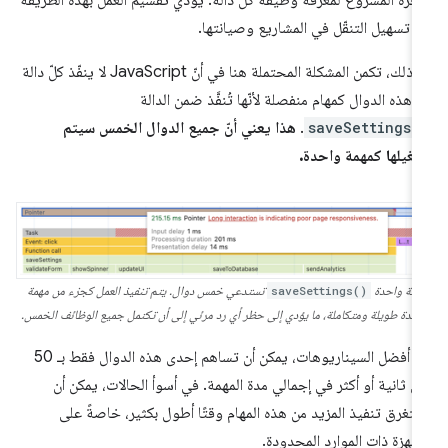
رة المشروع لمعرفة وظيفة كل دالة. يؤدي تقسيم العمل بهذه الطريقة
ى تسهيل التنقّل في المشاريع وصيانتها.
مع ذلك، تكمن المشكلة المحتملة هنا في أنّ JavaScript لا ينفّذ كلّ دالة
 هذه الدوال كمهام منفصلة لأنّها تُنفَّذ ضمن الدالة
saveSettings(
.
هذا يعني أنّ جميع الدوال الخمس سيتم
غيلها كمهمة واحدة.
دالة واحدة
saveSettings()
تستدعي خمس دوال. يتم تنفيذ العمل كجزء من مهمة
احدة طويلة ومتكاملة، ما يؤدي إلى حظر أي رد مرئي إلى أن تكتمل جميع الوظائف الخمس.
في أفضل السيناريوهات، يمكن أن تساهم إحدى هذه الدوال فقط بـ 50
ي ثانية أو أكثر في إجمالي مدة المهمة. في أسوأ الحالات، يمكن أن
تغرق تنفيذ المزيد من هذه المهام وقتًا أطول بكثير، خاصةً على
أجهزة ذات الموارد المحدودة.