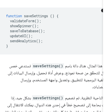
function
saveSettings
()
{
validateForm
();
showSpinner
();
saveToDatabase
();
updateUI
();
sendAnalytics
();
}
 هذا المثال، هناك دالة باسم
saveSettings()
تستدعي خمس
ال للتحقّق من صحة نموذج، وعرض أداة تحميل، وإرسال البيانات إلى
خلفية البرمجية للتطبيق، وتعديل واجهة المستخدم، وإرسال
إحصاءات.
 الناحية النظرية، تم تصميم
saveSettings()
بشكل جيد. إذا
ت بحاجة إلى تصحيح خطأ في إحدى هذه الدوال، يمكنك الانتقال إلى