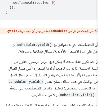
setTimeout
(
resolve
,
0
);
});
}
تأكَّد من البحث عن كل من
العالمي
ومن أنّ لديه طريقة
.
yield
scheduler
 أنّ المتصفّحات التي لا تتوافق مع
scheduler.yield()
لن
صل على ميزة الاستمرار بالأولوية، سيظلّ بإمكانها الاستجابة.
يرًا، قد تكون هناك حالات لا يمكن فيها للرمز البرمجي التنازل عن
سلسلة الرئيسية إذا لم يتم تحديد أولوية استمراره (على سبيل المثال،
حة معروفة بأنّها مشغولة حيث يؤدي التنازل إلى عدم إكمال العمل
عض الوقت). في هذه الحالة، يمكن اعتبار
scheduler.yield()
عًا من التحسين التدريجي: تحقيق عائد في المتصفّحات التي يتوفّر
ها
scheduler.yield()
، وإلاّ مواصلة العرض.
كن إجراء ذلك من خلال رصد الميزات والرجوع إلى انتظار مهمة مصغّرة