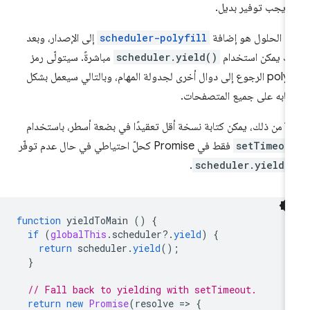
ا يجب توفير بديل.
د الحلول هو إضافة
scheduler-polyfill
إلى الإصدار، وبعد
ك يمكن استخدام
scheduler.yield()
مباشرةً. سيتولّى رمز
polyfill الرجوع إلى دوال أخرى لجدولة المهام، وبالتالي سيعمل بشكل
ابه على جميع المتصفحات.
لاً من ذلك، يمكن كتابة نسخة أقل تعقيدًا في بضعة أسطر، باستخدام
setTimeou
فقط في Promise كحلّ احتياطي في حال عدم توفّر
.
scheduler.yield(
function
yieldToMain
()
{
if
(
globalThis
.
scheduler
?
.
yield
)
{
return
scheduler
.
yield
();
}
// Fall back to yielding with setTimeout.
return
new
Promise
(
resolve
=
>
{