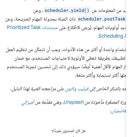
زيد من المعلومات عن
scheduler.yield()
، وعن
scheduler.postTask(
ذات الصلة بجدولة المهام الصريحة، وعن
ديد أولويات المهام، يُرجى الاطّلاع على
مستندات Prioritized Task
.
Scheduling A
ستخدام واحدة أو أكثر من هذه الأدوات، يجب أن تتمكّن من تنظيم العمل
 تطبيقك بطريقة تعطي الأولوية لاحتياجات المستخدم، مع ضمان
جاز المهام الأقل أهمية أيضًا. سيؤدي ذلك إلى تحسين تجربة المستخدم
علها أكثر استجابة وأكثر متعة.
وجّه بالشكر الخاص إلى
فيليب والتون
على مراجعته الفنية لهذا الدليل.
صورة المصغّرة مأخوذة من
Unsplash
، وهي مقدَّمة من
أميرالي
رهاشميان
.
هل كان المحتوى مفيدًا؟