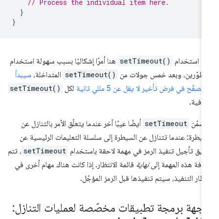
// Process the individual item here.
}
}
عدّ استخدام
setTimeout()
هنا أمرًا إشكاليًا بسبب سهولة استخدام
مطوّرين، وبعد خمس جولات من
setTimeout()
المتداخلة،
سيبدأ
متصفّح في فرض تأخير لا يقل عن 5 مللي ثانية
لكل
setTimeout()
افية.
ضمّن
setTimeout
أيضًا عيبًا آخر عندما يتعلّق الأمر بالتنازل عن
سيطرة: عندما تتنازل عن السيطرة إلى سلسلة التعليمات الرئيسية عن
يق تأجيل تنفيذ الرمز في مهمة لاحقة باستخدام
setTimeout
، تتم
افة هذه المهمة إلى
نهاية
قائمة الانتظار. إذا كانت هناك مهام أخرى في
تظار التنفيذ، سيتم تنفيذها قبل الرمز المؤجّل.
اجهة برمجة تطبيقات مخصّصة لعمليات التنازل: