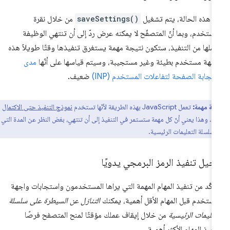
 هذه الحالة، يتم تشغيل
saveSettings()
من خلال نقرة
مستخدم، وبما أنّ المتصفّح لا يمكنه عرض ردّ إلى أن تنتهي الوظيفة
كملها من التنفيذ، ستكون نتيجة مهمة يستغرق تنفيذها وقتًا طويلاً هذه
جهة مستخدم بطيئة وغير مستجيبة، وسيتم قياسها على أنّها
مدى
تجابة الصفحة لتفاعلات المستخدم (INP)
ضعيف.
ظة مهمة:
تعمل JavaScript بهذه الطريقة لأنّها تستخدم
نموذج التنفيذ حتى الاكتمال
هام. وهذا يعني أنّ كل مهمة ستستمر في التنفيذ إلى أن تنتهي، بغض النظر عن المدة التي قد
سلسلة التعليمات الرئيسية.
جيل تنفيذ الرمز البرمجي يدويًا
تأكّد من تنفيذ المهام المهمة التي يراها المستخدمون واستجابات واجهة
مستخدم قبل المهام الأقل أهمية، يمكنك
التنازل عن السيطرة على سلسلة
تعليمات الرئيسية
من خلال إيقاف عملك مؤقتًا لمنح المتصفح فرصًا
نفيذ المهام الأكثر أهمية.