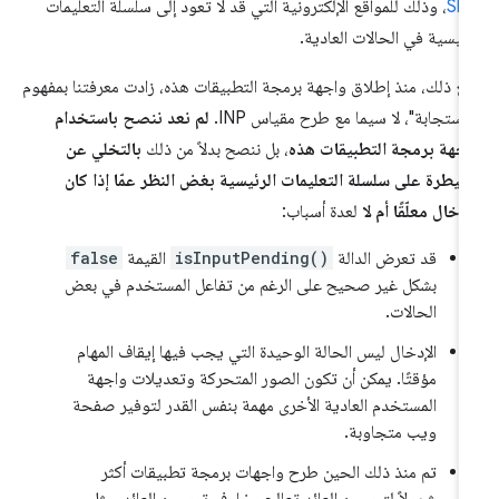
Sh
، وذلك للمواقع الإلكترونية التي قد لا تعود إلى سلسلة التعليمات
رئيسية في الحالات العادية.
ع ذلك، منذ إطلاق واجهة برمجة التطبيقات هذه، زادت معرفتنا بمفهوم
لاستجابة"، لا سيما مع طرح مقياس INP.
لم نعد ننصح باستخدام
جهة برمجة التطبيقات هذه
، بل ننصح بدلاً من ذلك
بالتخلي عن
سيطرة على سلسلة التعليمات الرئيسية بغض النظر عمّا إذا كان
إدخال معلّقًا أم لا
لعدة أسباب:
قد تعرض الدالة
isInputPending()
القيمة
false
بشكل غير صحيح على الرغم من تفاعل المستخدم في بعض
الحالات.
الإدخال ليس الحالة الوحيدة التي يجب فيها إيقاف المهام
مؤقتًا. يمكن أن تكون الصور المتحركة وتعديلات واجهة
المستخدم العادية الأخرى مهمة بنفس القدر لتوفير صفحة
ويب متجاوبة.
تم منذ ذلك الحين طرح واجهات برمجة تطبيقات أكثر