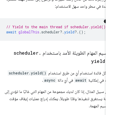
حدة في سطر واحد سهل الاستخدام:
// Yield to the main thread if scheduler.yield() 
await
globalThis
.
scheduler
?
.
yield
?
.();
سيم المهام الطويلة الأمد باستخدام
.
scheduler
yield(
مثّل فائدة استخدام أيّ من طرق استخدام
scheduler.yield()
ه في إمكانية
await
في أيّ دالة
async
.
ى سبيل المثال، إذا كان لديك مجموعة من المهام التي غالبًا ما تؤدي إلى
مة يستغرق تنفيذها وقتًا طويلاً، يمكنك إدراج عمليات إيقاف مؤقت
قسيم المهمة.