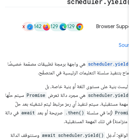
scheduler
.
yield(
x
142
129
129
Browser Suppor
Sourc
scheduler.yield(
هي واجهة برمجة تطبيقات مصمّمة خصيصًا
سماح بتنفيذ سلسلة التعليمات الرئيسية في المتصفّح.
ّها ليست بنية على مستوى اللغة أو بنية خاصة، بل
scheduler.yield(
هي مجرد دالة تعرض
Promise
سيتم حلّها
 مهمة مستقبلية. سيتم تنفيذ أي رمز مرتبط ليتم تشغيله بعد حلّ
Promis
(إما في سلسلة
.then()
صريحة أو بعد
await
في دالة
ر متزامنة) في تلك المهمة المستقبلية.
 الواقع: أدخِل
await scheduler.yield()
وستتوقف الدالة