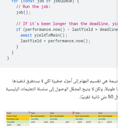
for
(
const
job
of
jobQueue
)
{
// Run the job:
job
();
// If it's been longer than the deadline, yie
if
(
performance
.
now
()
-
lastYield
 > 
deadline
)
await
yieldToMain
();
lastYield
=
performance
.
now
();
}
}
}
لنتيجة هي تقسيم المهام إلى أجزاء صغيرة لكي لا يستغرق تنفيذها
تًا طويلاً، ولكن لا يتيح المشغّل الوصول إلى سلسلة التعليمات الرئيسية
50 ملي ثانية تقريبًا.