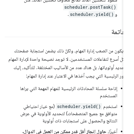
شمولاً لتحسين العائد تعالج مخاوف تحسين العائد، مثل
scheduler.postTask()
و
scheduler.yield()
.
لخاتمة
 يكون من الصعب إدارة المهام، ولكنّ ذلك يضمن استجابة صفحتك
كل أسرع لتفاعلات المستخدمين. لا توجد نصيحة واحدة لإدارة المهام
حديد أولوياتها، بل هناك عدد من الأساليب المختلفة. للتأكيد، إليك
أمور الرئيسية التي يجب أخذها في الاعتبار عند إدارة المهام:
إتاحة سلسلة المحادثات الرئيسية للمهام المهمة التي يراها
المستخدم
استخدِم
scheduler.yield()
(مع خيار احتياطي
متوافق مع جميع المتصفحات) لتحديد الأولوية في عرض
النتائج والحصول على استجابات ذات أولوية
أخيرًا،
حاوِل إنجاز أقل قدر ممكن من العمل في الدوال.