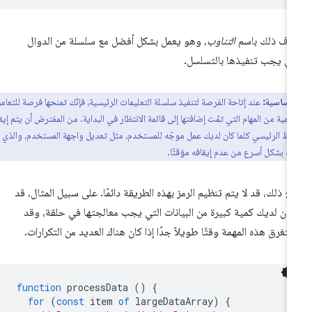
عرف ذلك باسم
التناوب
، وهو يعمل بشكل أفضل مع سلسلة من الدوال
تي يجب تنفيذها بالتسلسل.
أساسية:
عند إتاحة الفرصة لتنفيذ سلسلة التعليمات الرئيسية، فإنّك تمنحها فرصة للتعامل مع
أهمية من المهام التي تمّت إضافتها إلى قائمة الانتظار في البداية. من المفترض أن يتم إيقاف
ط الرئيسي كلما كان لديك عمل موجّه للمستخدم، مثل تعديل واجهة المستخدم، والذي
ه بشكل أسرع من عدم إيقافه مؤقتًا.
ع ذلك، قد لا يتم تنظيم الرمز بهذه الطريقة دائمًا. على سبيل المثال، قد
ون لديك كمية كبيرة من البيانات التي يجب معالجتها في حلقة، وقد
تغرق هذه المهمة وقتًا طويلاً جدًا إذا كان هناك العديد من التكرارات.
function
processData
()
{
for
(
const
item
of
largeDataArray
)
{