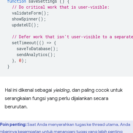
function
saveSettings
()
{
// Do critical work that is user-visible:
validateForm
();
showSpinner
();
updateUI
();
// Defer work that isn't user-visible to a separat
setTimeout
(()
=
>
{
saveToDatabase
();
sendAnalytics
();
},
0
);
}
Hal ini dikenal sebagai
yielding
, dan paling cocok untuk
serangkaian fungsi yang perlu dijalankan secara
berurutan.
Poin penting:
Saat Anda menyerahkan tugas ke thread utama, Anda
berinya kesempatan untuk menangani tugas yang lebih penting