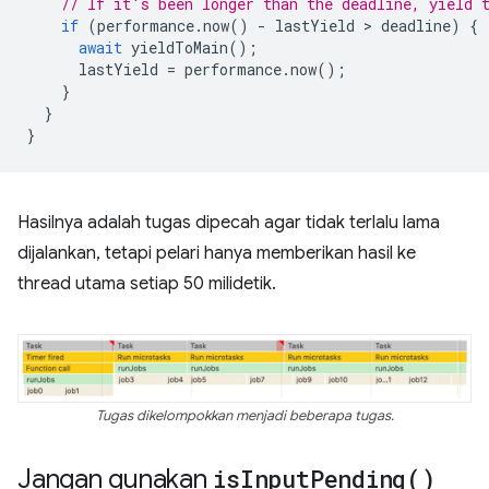
// If it's been longer than the deadline, yield 
if
(
performance
.
now
()
-
lastYield
 > 
deadline
)
{
await
yieldToMain
();
lastYield
=
performance
.
now
();
}
}
}
Hasilnya adalah tugas dipecah agar tidak terlalu lama
dijalankan, tetapi pelari hanya memberikan hasil ke
thread utama setiap 50 milidetik.
Tugas dikelompokkan menjadi beberapa tugas.
Jangan gunakan
is
Input
Pending(
)