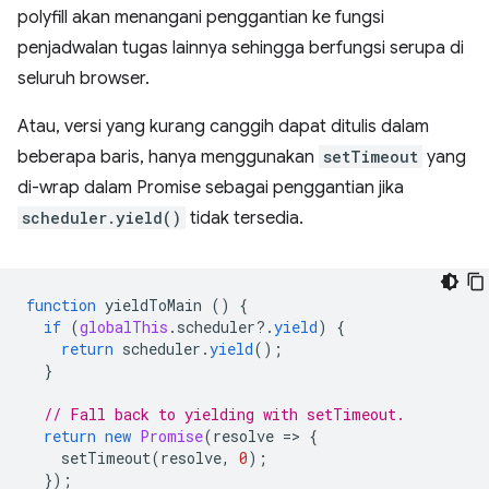
polyfill akan menangani penggantian ke fungsi
penjadwalan tugas lainnya sehingga berfungsi serupa di
seluruh browser.
Atau, versi yang kurang canggih dapat ditulis dalam
beberapa baris, hanya menggunakan
setTimeout
yang
di-wrap dalam Promise sebagai penggantian jika
scheduler.yield()
tidak tersedia.
function
yieldToMain
()
{
if
(
globalThis
.
scheduler
?
.
yield
)
{
return
scheduler
.
yield
();
}
// Fall back to yielding with setTimeout.
return
new
Promise
(
resolve
=
>
{
setTimeout
(
resolve
,
0
);
});