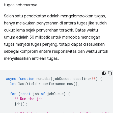
tugas sebenarnya.
Salah satu pendekatan adalah mengelompokkan tugas,
hanya melakukan penyerahan di antara tugas jika sudah
cukup lama sejak penyerahan terakhir. Batas waktu
umum adalah 50 milidetik untuk mencoba mencegah
tugas menjadi tugas panjang, tetapi dapat disesuaikan
sebagai kompromi antara responsivitas dan waktu untuk
menyelesaikan antrean tugas.
async
function
runJobs
(
jobQueue
,
deadline
=
50
)
{
let
lastYield
=
performance
.
now
();
for
(
const
job
of
jobQueue
)
{
// Run the job:
job
();