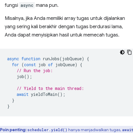
fungsi
async
mana pun.
Misalnya, jika Anda memiliki array tugas untuk dijalankan
yang sering kali berakhir dengan tugas berdurasi lama,
Anda dapat menyisipkan hasil untuk memecah tugas.
async
function
runJobs
(
jobQueue
)
{
for
(
const
job
of
jobQueue
)
{
// Run the job:
job
();
// Yield to the main thread:
await
yieldToMain
();
}
}
Poin penting:
hanya menjadwalkan tugas,
scheduler.yield()
awai