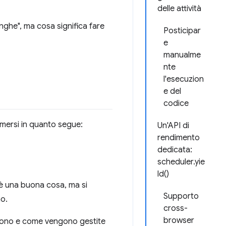
delle attività
lunghe", ma cosa significa fare
Posticipar
e
manualme
nte
l'esecuzion
e del
codice
umersi in quanto segue:
Un'API di
rendimento
dedicata:
scheduler.yie
ld()
è una buona cosa, ma si
Supporto
no.
cross-
browser
a sono e come vengono gestite