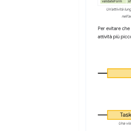
Un'attività lun
nell'
Per evitare che 
attività più picc
Una visu