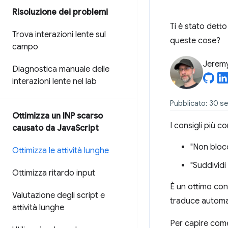
Risoluzione dei problemi
Ti è stato detto
Trova interazioni lente sul
queste cose?
campo
Jerem
Diagnostica manuale delle
interazioni lente nel lab
Pubblicato: 30 s
Ottimizza un INP scarso
I consigli più 
causato da Java
Script
"Non blocc
Ottimizza le attività lunghe
"Suddividi 
Ottimizza ritardo input
È un ottimo con
Valutazione degli script e
traduce automat
attività lunghe
Per capire come