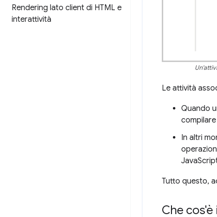
Rendering lato client di HTML e
interattività
Un'attiv
Le attività asso
Quando un 
compilare
In altri m
operazioni
JavaScript
Tutto questo, 
Che cos'è i