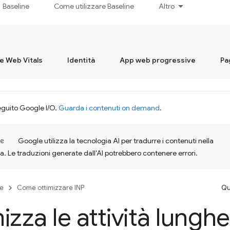
Baseline
Come utilizzare Baseline
Altro
re Web Vitals
Identità
App web progressive
Pa
eguito Google I/O.
Guarda i contenuti on demand
.
Google utilizza la tecnologia AI per tradurre i contenuti nella
ta. Le traduzioni generate dall'AI potrebbero contenere errori.
se
Come ottimizzare INP
Qu
izza le attività lunghe