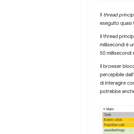
Il
thread princip
eseguito quasi t
Il thread princi
millisecondi è 
50 millisecond
Il browser blocc
percepibile dal
di interagire co
potrebbe anche 