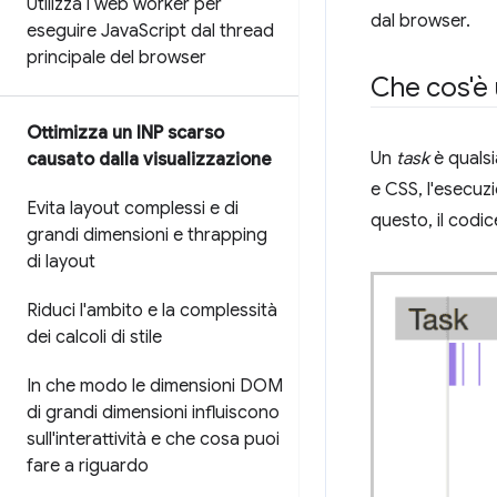
Utilizza i web worker per
dal browser.
eseguire Java
Script dal thread
principale del browser
Che cos'è u
Ottimizza un INP scarso
Un
task
è qualsi
causato dalla visualizzazione
e CSS, l'esecuzio
Evita layout complessi e di
questo, il codic
grandi dimensioni e thrapping
di layout
Riduci l'ambito e la complessità
dei calcoli di stile
In che modo le dimensioni DOM
di grandi dimensioni influiscono
sull'interattività e che cosa puoi
fare a riguardo