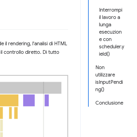
Interrompi
il lavoro a
lunga
esecuzion
e con
 il rendering, l'analisi di HTML
scheduler.y
l controllo diretto. Di tutto
ield()
Non
utilizzare
isInputPendi
ng()
Conclusione