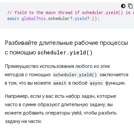
// Yield to the main thread if scheduler.yield() is 
await
globalThis
.
scheduler
?
.
yield
?
.();
Разбивайте длительные рабочие процессы
с помощью
scheduler
.
yield(
)
Преимущество использования любого из этих
методов с помощью
scheduler.yield()
заключается
в том, что вы можете
await
в любой
async
функции.
Например, если у вас есть набор задач, которые
часто в сумме образуют длительную задачу, вы
можете добавить операторы yield, чтобы разбить
задачу на части.