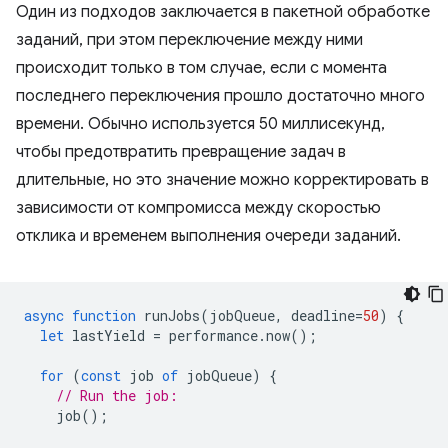
Один из подходов заключается в пакетной обработке
заданий, при этом переключение между ними
происходит только в том случае, если с момента
последнего переключения прошло достаточно много
времени. Обычно используется 50 миллисекунд,
чтобы предотвратить превращение задач в
длительные, но это значение можно корректировать в
зависимости от компромисса между скоростью
отклика и временем выполнения очереди заданий.
async
function
runJobs
(
jobQueue
,
deadline
=
50
)
{
let
lastYield
=
performance
.
now
();
for
(
const
job
of
jobQueue
)
{
// Run the job:
job
();