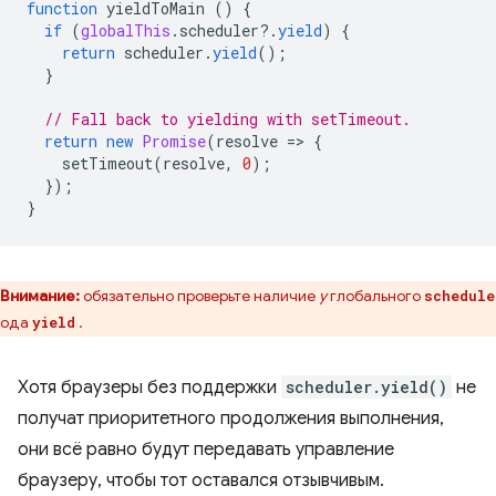
function
yieldToMain
()
{
if
(
globalThis
.
scheduler
?
.
yield
)
{
return
scheduler
.
yield
();
}
// Fall back to yielding with setTimeout.
return
new
Promise
(
resolve
=
>
{
setTimeout
(
resolve
,
0
);
});
}
Внимание:
обязательно проверьте наличие
у
глобального
schedule
тода
.
yield
Хотя браузеры без поддержки
scheduler.yield()
не
получат приоритетного продолжения выполнения,
они всё равно будут передавать управление
браузеру, чтобы тот оставался отзывчивым.