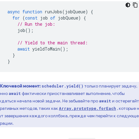
async
function
runJobs
(
jobQueue
)
{
for
(
const
job
of
jobQueue
)
{
// Run the job:
job
();
// Yield to the main thread:
await
yieldToMain
();
}
}
Ключевой момент:
только планирует задачу,
scheduler.yield()
енно
фактически приостанавливает выполнение, чтобы
await
даться начала новой задачи. Не забывайте про
и остерегайт
await
ративных методов, таких как
, которые 
Array.prototype.forEach
т завершения каждого коллбэка, прежде чем перейти к следующе
рации.