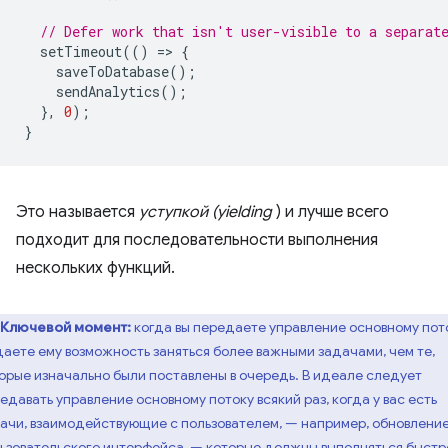
// Defer work that isn't user-visible to a separat
setTimeout
(()
=
>
{
saveToDatabase
();
sendAnalytics
();
},
0
);
}
Это называется
уступкой (yielding
) и лучше всего
подходит для последовательности выполнения
нескольких функций.
Ключевой момент:
когда вы передаете управление основному пот
даете ему возможность заняться более важными задачами, чем те,
орые изначально были поставлены в очередь. В идеале следует
едавать управление основному потоку всякий раз, когда у вас есть
ачи, взаимодействующие с пользователем, — например, обновлени
ьзовательского интерфейса, — которые должны выполняться быстр