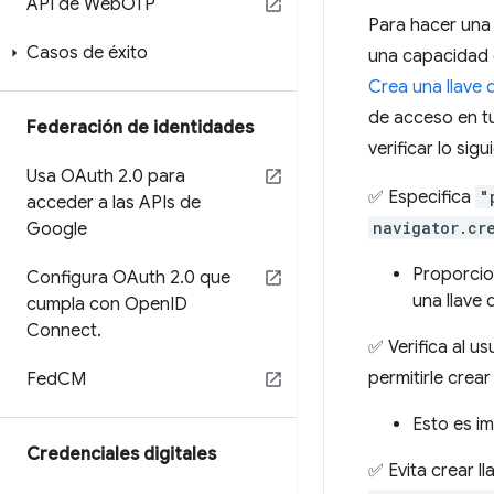
API de Web
OTP
Para hacer una 
Casos de éxito
una capacidad d
Crea una llave 
de acceso en tu
Federación de identidades
verificar lo sigu
Usa OAuth 2
.
0 para
✅ Especifica
"
acceder a las APIs de
navigator.cr
Google
Proporcion
Configura OAuth 2
.
0 que
una llave
cumpla con Open
ID
Connect
.
✅ Verifica al u
permitirle crear
Fed
CM
Esto es i
Credenciales digitales
✅ Evita crear l