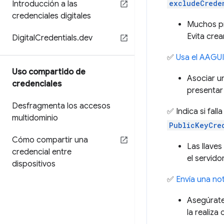
excludeCrede
Introducción a las
credenciales digitales
Muchos pr
Evita crea
Digital
Credentials
.
dev
✅
Usa el AAGUI
Uso compartido de
Asociar u
credenciales
presentar
Desfragmenta los accesos
✅ Indica si fall
multidominio
PublicKeyCre
Cómo compartir una
Las llave
credencial entre
el servido
dispositivos
✅
Envía una not
Asegúrate 
la realiza