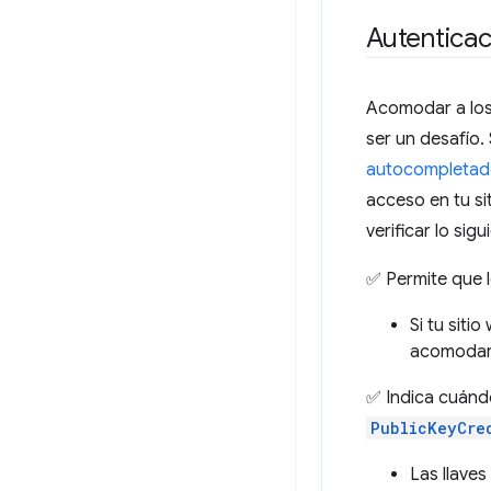
Autenticac
Acomodar a los 
ser un desafío.
autocompletado
acceso en tu si
verificar lo sigu
✅ Permite que 
Si tu siti
acomodar 
✅ Indica cuándo
PublicKeyCre
Las llave