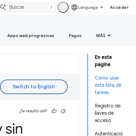
/
Acceder
Apps web progresivas
Pagos
MÁS
En esta
página
Cómo usar
esta lista de
tareas
Registro de
¿Te resultó útil?
llaves de
acceso
 sin
Autenticació