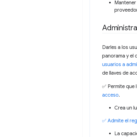
Mantener s
proveedor 
Administra
Darles a los us
panorama y el c
usuarios a admi
de llaves de acc
✅ Permite que l
acceso
.
Crea un l
✅ Admite el reg
La capacid