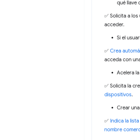
qué llave
✅ Solicita a lo
acceder.
Si el usua
✅
Crea automát
acceda con una
Acelera la
✅ Solicita la c
dispositivos
.
Crear una
✅
Indica la lis
nombre comerci