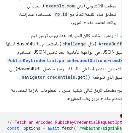
موقعك الإلكتروني (مثل
example.com
). يجب أن
تتطابق هذه القيمة تمامًا مع
rp.id
المستخدَم عند إنشاء
بيانات اعتماد مفتاح المرور.
ب أن ينشئ الخادم كائن الخيارات هذا. يجب ترميز قيم
ArrayBuffe
(مثل
challenge
) باستخدام Base64URL لنقلها
J. في الواجهة الأمامية، بعد تحليل JSON، استخدِم
PublicKeyCredential.parseRequestOptionsFromJSO
(
لتحويل العنصر (بما في ذلك فك ترميز سلاسل Base64URL) إلى
تنسيق الذي تتوقّعه
navigator.credentials.get()
.
ضّح مقتطف الرمز التالي كيفية استرداد المعلومات اللازمة للمصادقة
ستخدام مفتاح مرور وفك تشفيرها.
// Fetch an encoded PubicKeyCredentialRequestOpti
const
_options
=
await
fetch
(
'/webauthn/signinReq