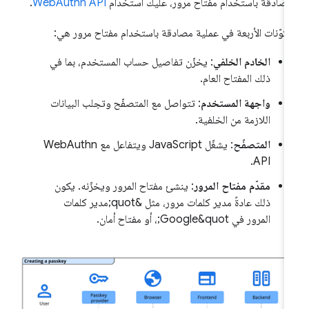
مصادقة باستخدام مفتاح مرور، عليك استخدام
WebAuthn API
.
مكوّنات الأربعة في عملية مصادقة باستخدام مفتاح مرور هي:
الخادم الخلفي
: يخزّن تفاصيل حساب المستخدم، بما في
ذلك المفتاح العام.
واجهة المستخدم
: تتواصل مع المتصفّح وتجلب البيانات
اللازمة من الخلفية.
المتصفّح
: يشغّل JavaScript ويتفاعل مع WebAuthn
API.
مقدّم مفتاح المرور
: ينشئ مفتاح المرور ويخزّنه. يكون
ذلك عادةً مدير كلمات مرور، مثل &quot;مدير كلمات
المرور في Google&quot;، أو مفتاح أمان.