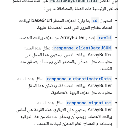
توي العنصر
PublicKeyCredential
على عدّة سمات. تشمل
خصائص الرئيسية ذات الصلة بالمصادقة ما يلي:
استبدِل
id
بما يلي: المعرّف المشفّر base64url لبيانات
اعتماد مفتاح المرور التي تمت المصادقة عليها.
rawId
: إصدار ArrayBuffer من معرّف بيانات الاعتماد.
response.clientDataJSON
: تمثّل هذه السمة
ArrayBuffer لبيانات العميل. يحتوي هذا الحقل على
معلومات مثل التحدّي والمصدر الذي يجب أن يتحقّق منه
الخادم.
response.authenticatorData
: تمثّل هذه السمة
ArrayBuffer لبيانات المصادقة. يتضمّن هذا الحقل
معلومات مثل معرّف الجهة الاعتمادية.
response.signature
: تمثّل هذه السمة
ArrayBuffer يحتوي على التوقيع. هذه القيمة هي أساس
بيانات الاعتماد، ويجب أن يتحقّق خادمك من هذا التوقيع
باستخدام المفتاح العام المخزّن لبيانات الاعتماد .