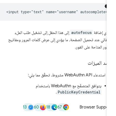
دي إضافة
autofocus
إلى هذا الحقل إلى تشغيل طلب الملء
تلقائي عند تحميل الصفحة، ما يؤدي إلى عرض كلمات المرور ومفاتيح
مرور المتاحة على الفور.
صد الميزات
ستدعاء WebAuthn API مشروط، تحقَّق مما يلي:
يتوافق المتصفّح مع WebAuthn باستخدام
.
PublicKeyCredential
13
60
18
67
Browser Suppor