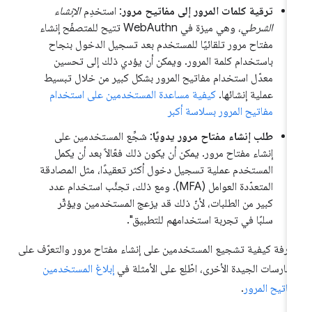
ترقية كلمات المرور إلى مفاتيح مرور
: استخدِم
الإنشاء
الشرطي
، وهي ميزة في WebAuthn تتيح للمتصفّح إنشاء
مفتاح مرور تلقائيًا للمستخدم بعد تسجيل الدخول بنجاح
باستخدام كلمة المرور. ويمكن أن يؤدي ذلك إلى تحسين
معدّل استخدام مفاتيح المرور بشكل كبير من خلال تبسيط
عملية إنشائها.
كيفية مساعدة المستخدمين على استخدام
مفاتيح المرور بسلاسة أكبر
طلب إنشاء مفتاح مرور يدويًا
: شجِّع المستخدمين على
إنشاء مفتاح مرور. يمكن أن يكون ذلك فعّالاً بعد أن يكمل
المستخدم عملية تسجيل دخول أكثر تعقيدًا، مثل المصادقة
المتعدّدة العوامل (MFA). ومع ذلك، تجنَّب استخدام عدد
كبير من الطلبات، لأنّ ذلك قد يزعج المستخدمين ويؤثّر
سلبًا في تجربة استخدامهم للتطبيق".
عرفة كيفية تشجيع المستخدمين على إنشاء مفتاح مرور والتعرّف على
ممارسات الجيدة الأخرى، اطّلِع على الأمثلة في
إبلاغ المستخدمين
فاتيح المرور
.