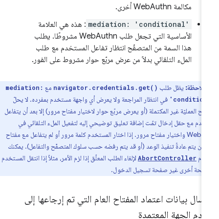
مكالمة WebAuthn أخرى.
mediation: 'conditional'
: هذه هي العلامة
الأساسية التي تجعل طلب WebAuthn مشروطًا. يطلب
هذا السمة من المتصفّح انتظار تفاعل المستخدم مع طلب
الملء التلقائي بدلاً من عرض مربّع حوار مشروط على الفور.
ملاحظة:
يظل طلب
مع
mediation:
navigator.credentials.get()
في انتظار المراجعة ولا يعرض أي واجهة مستخدم بمفرده. لا يحلّ
'conditio
فّح العمليّة غير المكتملة (أو يعرض مربّع حوار لاختيار مفتاح مرور) إلا بعد أن يتفاعل
خدم مع حقل إدخال تمّت إضافة تعليق توضيحي إليه لتفعيل الملء التلقائي في
Webauthn واختيار مفتاح مرور. إذا اختار المستخدم كلمة مرور أو لم يتفاعل مع مفتاح
 لن يتم عادةً تنفيذ الوعد (أو قد يتم رفضه حسب سلوك المتصفّح والتفاعل). يمكنك
دام
لإلغاء الطلب المعلّق إذا لزم الأمر، مثلاً إذا انتقل المستخدم
AbortController
صفحة أخرى غير صفحة تسجيل الدخول.
سال بيانات اعتماد المفتاح العام التي تم إرجاعها إلى
دم الجهة المعتمدة