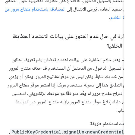
مستخدم بتسجيل الدخول. للاطّلاع على خطوات تفصيلية حول التحقّق
ى صعيد الخادم، يُرجى الانتقال إلى
المصادقة باستخدام مفتاح مرور من
ة الخادم
.
ارة في حال عدم العثور على بيانات الاعتماد المطابقة
 الخلفية
ا لم يعثر خادم الخلفية على بيانات اعتماد تتضمّن رقم تعريف مطابق
ناء تسجيل الدخول، من المحتمل أنّ المستخدم قد حذف مفتاح المرور
ا من خادمك سابقًا ولكن ليس من موفّر مفاتيح المرور. يمكن أن يؤدي
م التطابق هذا إلى تجربة مستخدم مربكة إذا استمر موفّر مفتاح المرور
 اقتراح مفتاح مرور لم يعُد متوافقًا مع موقعك الإلكتروني. لتحسين
ك، عليك إبلاغ موفّر مفتاح المرور بإزالة مفتاح المرور غير المرتبط
ساب.
كنك استخدام طريقة
،
PublicKeyCredential.signalUnknownCredential(