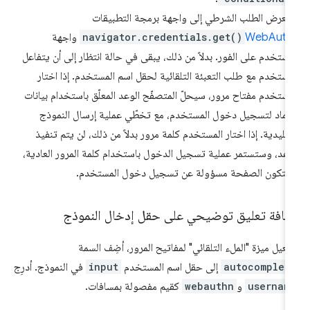
 يعرض الطلب الشرطي إلى واجهة برمجة التطبيقات
WebAuth
navigator.credentials.get()
واجهة
مستخدم على الفور. بدلاً من ذلك، يبقى في حالة انتظار إلى أن يتفاعل
مستخدم مع طلب التعبئة التلقائية لحقل اسم المستخدم. إذا اختار
مستخدم مفتاح مرور، سيحلّ المتصفّح الوعد المعلّق باستخدام بيانات
تماد لتسجيل دخول المستخدم، مع تخطّي عملية إرسال النموذج
تقليدية. إذا اختار المستخدم كلمة مرور بدلاً من ذلك، لن يتم تنفيذ
وعد، وستستمر عملية تسجيل الدخول باستخدام كلمة المرور العادية،
تكون الصفحة مسؤولة عن تسجيل دخول المستخدم.
ضافة تعليق توضيحي على حقل إدخال النموذج
فعيل ميزة "الملء التلقائي" لمفاتيح المرور، أضِف السمة
autocomplet
إلى حقل اسم المستخدم
input
في النموذج. أدرِج
usernam
و
webauthn
كقيم مفصولة بمسافات.