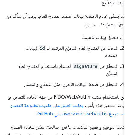
كيد التوقيع
دما يتلقّى خادم الخلفية بيانات اعتماد المفتاح العام، يجب أن يتأكّد من
تها. يشمل ذلك ما يلي:
تحليل بيانات الاعتماد
البحث عن المفتاح العام المخزَّن المرتبط بـ
id
لبيانات
الاعتماد
التحقّق من
signature
المستلَم باستخدام المفتاح العام
المخزَّن
التحقّق من صحة البيانات الأخرى، مثل التحدي والمصدر
ننصح باستخدام مكتبة FIDO/WebAuthn من جهة الخادم للتعامل مع
ليات التشفير هذه بأمان.
يمكنك العثور على مكتبات مفتوحة المصدر
ستودع awesome-webauthn على GitHub
.
ا كانت التوقيع وجميع التأكيدات الأخرى صالحة، يمكن للخادم السماح