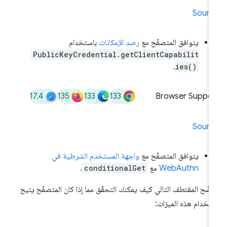
Sourc
يتوافق المتصفّح مع
رصد الإمكانات
باستخدام
PublicKeyCredential.getClientCapabilit
.
ies()
17.4
135
133
133
Browser Suppor
Sourc
يتوافق المتصفّح مع
واجهة المستخدم الشرطية في
WebAuthn
مع
conditionalGet
.
ضّح المقتطف التالي كيف يمكنك التحقّق مما إذا كان المتصفّح يتيح
تخدام هذه الميزات: