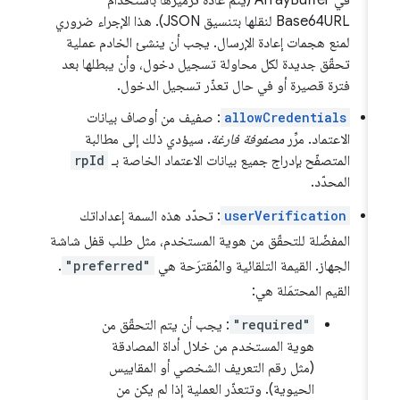
Base64URL لنقلها بتنسيق JSON). هذا الإجراء ضروري
لمنع هجمات إعادة الإرسال. يجب أن ينشئ الخادم عملية
تحقّق جديدة لكل محاولة تسجيل دخول، وأن يبطلها بعد
فترة قصيرة أو في حال تعذّر تسجيل الدخول.
allowCredentials
: صفيف من أوصاف بيانات
الاعتماد. مرِّر
مصفوفة فارغة
. سيؤدي ذلك إلى مطالبة
المتصفّح بإدراج جميع بيانات الاعتماد الخاصة بـ
rpId
المحدّد.
userVerification
: تحدّد هذه السمة إعداداتك
المفضّلة للتحقّق من هوية المستخدم، مثل طلب قفل شاشة
الجهاز. القيمة التلقائية والمُقترَحة هي
"preferred"
.
القيم المحتمَلة هي:
"required"
: يجب أن يتم التحقّق من
هوية المستخدم من خلال أداة المصادقة
(مثل رقم التعريف الشخصي أو المقاييس
الحيوية). وتتعذّر العملية إذا لم يكن من