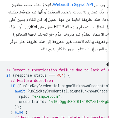
ي جزء من
Webauthn Signal API
، لإبلاغ مقدّم خدمة مفاتيح
مرور بأنّه تمت إزالة بيانات الاعتماد المحدّدة أو أنّها غير متوفّرة. يمكنك
تدعاء هذه الطريقة الثابتة من جهة العميل إذا كان الخادم يشير (على
سبيل المثال، باستخدام رمز حالة HTTP معيّن مثل 404) إلى أنّ معرّف
انات الاعتماد المقدَّم غير معروف. قدِّم رقم تعريف الجهة المحظورة
قم تعريف بيانات الاعتماد غير المعروفة إلى هذه الطريقة. على موفّر
تاح المرور إزالة مفتاح المرور إذا كان يتيح ذلك.
// Detect authentication failure due to lack of th
if
(
response
.
status
===
404
)
{
// Feature detection
if
(
PublicKeyCredential
.
signalUnknownCredential
await
PublicKeyCredential
.
signalUnknownCreden
rpId
:
"example.com"
,
credentialId
:
"vI0qOggiE3OT01ZRWBYz5l4MEgU0
});
}
else
{
// Encourage the user to delete the passkey f