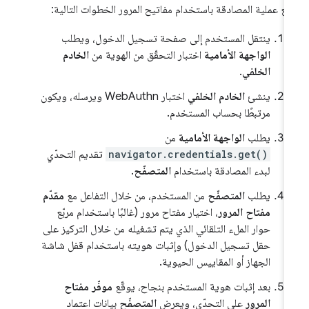
ّبع عملية المصادقة باستخدام مفاتيح المرور الخطوات التالية:
ينتقل المستخدم إلى صفحة تسجيل الدخول، ويطلب
الواجهة الأمامية
اختبار التحقّق من الهوية من
الخادم
الخلفي
.
ينشئ
الخادم الخلفي
اختبار WebAuthn ويرسله، ويكون
مرتبطًا بحساب المستخدم.
يطلب
الواجهة الأمامية
من
navigator.credentials.get()
تقديم التحدّي
لبدء المصادقة باستخدام
المتصفّح
.
يطلب
المتصفّح
من المستخدم، من خلال التفاعل مع
مقدّم
مفتاح المرور
، اختيار مفتاح مرور (غالبًا باستخدام مربّع
حوار الملء التلقائي الذي يتم تشغيله من خلال التركيز على
حقل تسجيل الدخول) وإثبات هويته باستخدام قفل شاشة
الجهاز أو المقاييس الحيوية.
بعد إثبات هوية المستخدم بنجاح، يوقّع
موفّر مفتاح
المرور
على التحدّي، ويعرض
المتصفّح
بيانات اعتماد