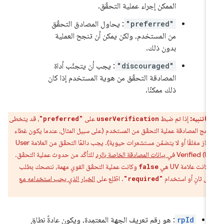
الممكن إجراء عملية التحقّق.
"preferred"
: يحاول المصادق التحقّق
من المستخدم، ولكن يمكن أن تنجح العملية
بدون ذلك.
"discouraged"
: يجب أن يتجنّب أداة
المصادقة التحقّق من هوية المستخدم إذا كان
ذلك ممكنًا.
تنبيه:
إذا تم ضبط
على
، قد يتخطى
"preferred"
userVerification
نامج المصادقة عملية التحقّق من المستخدم (على سبيل المثال، عندما يكون غطاء
الجهاز مغلقًا أو لا يتضمّن مستشعرات حيوية). يجب دائمًا التحقّق من العلامة User
Verified () في
بيانات المصادقة الخاصة بالرد
للتأكّد من حدوث عملية التحقّق.
 كانت علامة UV هي
وكانت عملية التحقّق القوي مهمة، ننصحك بطلب
false
مل ثانٍ أو استخدام
. اطّلِع على
الخيار الذي يجب استخدامه مع
"required"
userVerificati
rpId
: هو رقم تعريف الجهة المعتمِدة، ويكون عادةً نطاق