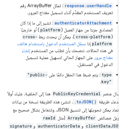
response.userHandle
: تمثّل ArrayBuffer رقم
تعريف المستخدم المقدَّم أثناء تسجيل مفتاح المرور.
authenticatorAttachment
: تشير إلى ما إذا كان
المصادق جزءًا من جهاز العميل (
platform
) أو خارجيًا
(
cross-platform
). يمكن أن يحدث ربط
cross-
platform
إذا
سجّل المستخدم الدخول باستخدام هاتف
.
في هذه الحالات، ننصحك بأن تطلب من المستخدم
إنشاء
مفتاح مرور
على الجهاز الحالي لتسهيل عملية تسجيل
الدخول في المستقبل.
type
: يتم ضبط هذا الحقل دائمًا على
"public-
.
key"
رسال عنصر
PublicKeyCredential
هذا إلى الخلفية، عليك أولاً
تدعاء طريقة
.toJSON()
. تنشئ هذه الطريقة نسخة من بيانات
الاعتماد يمكن تحويلها إلى تنسيق JSON، وتتعامل بشكل صحيح مع
حويل خصائص
ArrayBuffer
(مثل
rawId
clientDataJSON
و
authenticatorData
و
signature