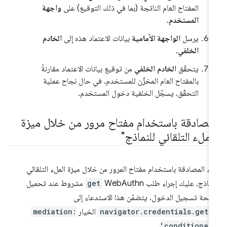
المفتاح العام الناتجة (بما في ذلك التوقيع) على
واجهة
المستخدم
.
يرسل
الواجهة الأمامية
بيانات الاعتماد هذه إلى
الخادم
الخلفي
.
يتحقّق
الخادم الخلفي
من توقيع بيانات الاعتماد مقارنةً
بالمفتاح العام المخزَّن للمستخدم. في حال نجاح عملية
التحقّق، يسجّل الخلفية دخول المستخدم.
لمصادقة باستخدام مفتاح مرور من خلال ميزة
الملء التلقائي للنماذج"
دء المصادقة باستخدام مفتاح المرور من خلال ميزة الملء التلقائي
نماذج، عليك إجراء طلب WebAuthn
get
مشروط عند تحميل
حة تسجيل الدخول. يتضمّن هذا الاستدعاء إلى
navigator.credentials.get(
الخيار
mediation:
.
'conditional