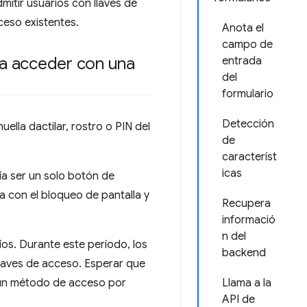
itir usuarios con llaves de
ceso existentes.
Anota el
campo de
ra acceder con una
entrada
del
formulario
Detección
ella dactilar, rostro o PIN del
de
característ
icas
ría ser un solo botón de
ta con el bloqueo de pantalla y
Recupera
informació
n del
íos. Durante este período, los
backend
llaves de acceso. Esperar que
n un método de acceso por
Llama a la
API de