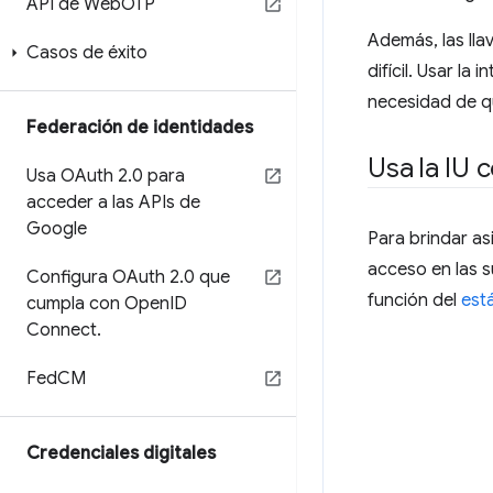
API de Web
OTP
Además, las lla
Casos de éxito
difícil. Usar la
necesidad de que
Federación de identidades
Usa la IU 
Usa OAuth 2
.
0 para
acceder a las APIs de
Google
Para brindar as
acceso en las s
Configura OAuth 2
.
0 que
función del
est
cumpla con Open
ID
Connect
.
Fed
CM
Credenciales digitales