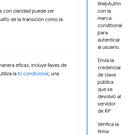
WebAuthn
as con claridad puede ser
con la
marca
safío de la transición como la
conditional
para
autenticar
al usuario.
Envía la
anera eficaz, incluye llaves de
credencial
iliza la
IU condicional
, una
de clave
pública
que se
devolvió al
servidor
de RP
Verifica la
firma