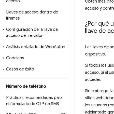
acceso
Obtén más infor
acceso y contra
Llaves de acceso dentro de
iframes
¿Por qué u
Configuración de la llave de
llave de a
acceso del servidor
Análisis detallado de Web
Authn
Las llaves de a
dispositivo.
Codelabs
Si todos los us
Casos de éxito
acceso. Si el u
acceder.
Número de teléfono
Sin embargo, la
Prácticas recomendadas para
sitios web debe
el formulario de OTP de SMS
los usuarios re
adelantado gene