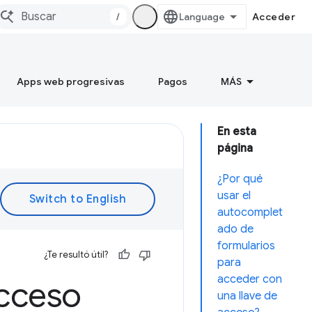
/
Acceder
Apps web progresivas
Pagos
MÁS
En esta
página
¿Por qué
usar el
autocomplet
ado de
formularios
¿Te resultó útil?
para
acceder con
acceso
una llave de