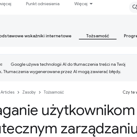
więcej
Punkt odniesienia
Więcej
podstawowe wskaźniki internetowe
Tożsamość
Progr
Google używa technologii AI do tłumaczenia treści na Twój
k. Tłumaczenia wygenerowane przez AI mogą zawierać błędy.
Articles
Zasoby
Tożsamość
Czy te
ganie użytkownikom
utecznym zarządzaniu