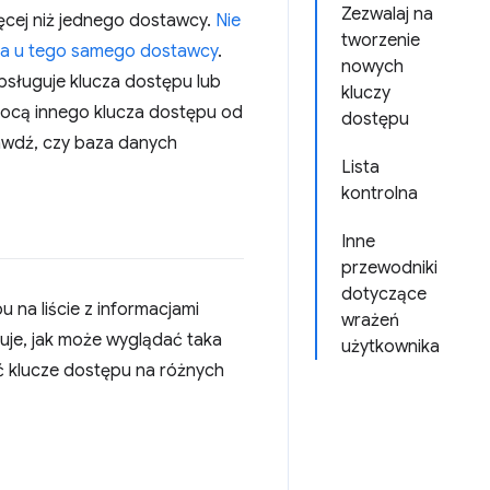
Zezwalaj na
ęcej niż jednego dostawcy.
Nie
tworzenie
nta u tego samego dostawcy
.
nowych
bsługuje klucza dostępu lub
kluczy
mocą innego klucza dostępu od
dostępu
rawdź, czy baza danych
Lista
kontrolna
Inne
przewodniki
dotyczące
 na liście z informacjami
wrażeń
zuje, jak może wyglądać taka
użytkownika
ć klucze dostępu na różnych