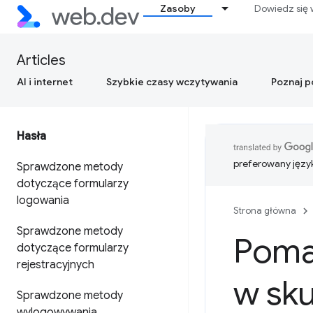
Zasoby
Dowiedz się 
Articles
AI i internet
Szybkie czasy wczytywania
Poznaj 
Hasła
preferowany języ
Sprawdzone metody
dotyczące formularzy
logowania
Strona główna
Sprawdzone metody
Poma
dotyczące formularzy
rejestracyjnych
w sk
Sprawdzone metody
wylogowywania