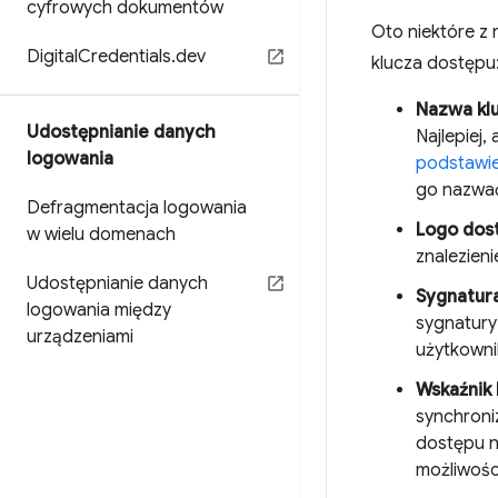
cyfrowych dokumentów
Oto niektóre z 
Digital
Credentials
.
dev
klucza dostępu
Nazwa kl
Udostępnianie danych
Najlepiej
logowania
podstawie
go nazwać
Defragmentacja logowania
Logo dos
w wielu domenach
znalezien
Udostępnianie danych
Sygnatura
logowania między
sygnatury
urządzeniami
użytkowni
Wskaźnik 
synchroni
dostępu n
możliwośc