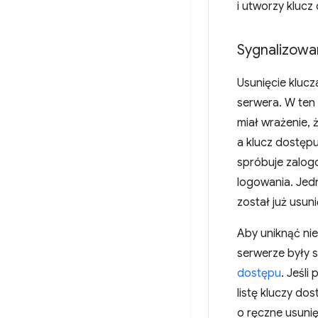
i utworzy klucz
Sygnalizowan
Usunięcie kluc
serwera. W ten 
miał wrażenie, 
a klucz dostęp
spróbuje zalog
logowania. Jedn
został już usun
Aby uniknąć nie
serwerze były 
dostępu
. Jeśli
listę kluczy do
o ręczne usunię