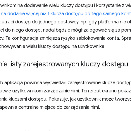
wnikom na dodawanie wielu kluczy dostępu i korzystanie z wi
k na dodanie więcej niż 1 klucza dostępu do tego samego ko
k utraci dostęp do jednego dostawcy, np. gdy platforma nie o
aci do niego dostęp, nadal będzie mógł zalogować się za po
y. Ta konfiguracja zmniejsza ryzyko zablokowania konta. Sp
chowywanie wielu kluczy dostępu na użytkownika.
ie listy zarejestrowanych kluczy dostępu
ub aplikacja powinna wyświetlać zarejestrowane klucze dostępu
łatwić użytkownikom zarządzanie nimi. Ten zrzut ekranu poka
ania kluczami dostępu. Pokazuje, jak użytkownik może tworzy
zapewnia centralne miejsce do zarządzania nimi.