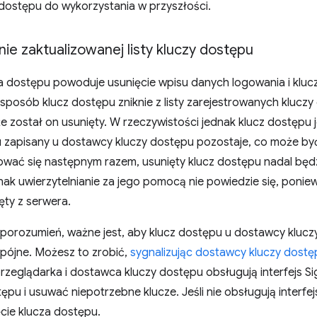
 dostępu do wykorzystania w przyszłości.
ie zaktualizowanej listy kluczy dostępu
za dostępu powoduje usunięcie wpisu danych logowania i kluc
sposób klucz dostępu zniknie z listy zarejestrowanych kluczy
że został on usunięty. W rzeczywistości jednak klucz dostępu 
u zapisany u dostawcy kluczy dostępu pozostaje, co może by
ować się następnym razem, usunięty klucz dostępu nadal będ
ak uwierzytelnianie za jego pomocą nie powiedzie się, ponie
ięty z serwera.
porozumień, ważne jest, aby klucz dostępu u dostawcy kluczy
spójne. Możesz to zrobić,
sygnalizując dostawcy kluczy dostęp
 przeglądarka i dostawca kluczy dostępu obsługują interfejs S
stępu i usuwać niepotrzebne klucze. Jeśli nie obsługują interf
cie klucza dostępu.