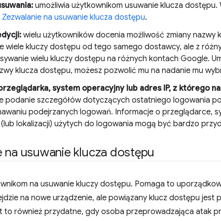
usuwania:
umożliwia użytkownikom usuwanie klucza dostępu. W
e
Zezwalanie na usuwanie klucza dostępu
.
dycji:
wielu użytkowników docenia możliwość zmiany nazwy k
eje wiele kluczy dostępu od tego samego dostawcy, ale z róż
isywanie wielu kluczy dostępu na różnych kontach Google. Um
zwy klucza dostępu, możesz pozwolić mu na nadanie mu wybra
przeglądarka, system operacyjny lub adres IP, z którego na
e podanie szczegółów dotyczących ostatniego logowania p
awaniu podejrzanych logowań. Informacje o przeglądarce, s
 (lub lokalizacji) użytych do logowania mogą być bardzo przy
e na usuwanie klucza dostępu
ownikom na usuwanie kluczy dostępu. Pomaga to uporządkować
jdzie na nowe urządzenie, ale powiązany klucz dostępu jest 
st to również przydatne, gdy osoba przeprowadzająca atak p