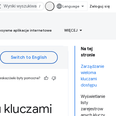
/
Zaloguj się
esywne aplikacje internetowe
WIĘCEJ
Na tej
stronie
Zarządzanie
wieloma
 wskazówki były pomocne?
kluczami
dostępu
Wyświetlanie
listy
 kluczami
zarejestrow
anych kluczy