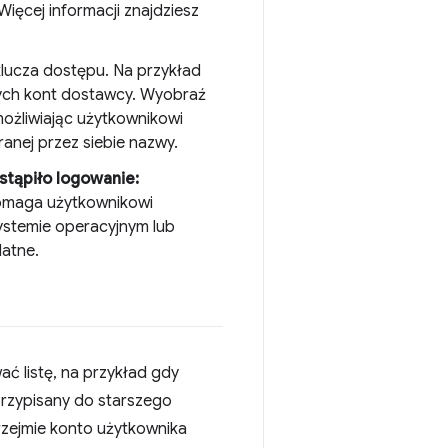
ięcej informacji znajdziesz
lucza dostępu. Na przykład
nych kont dostawcy. Wyobraź
ożliwiając użytkownikowi
nej przez siebie nazwy.
stąpiło logowanie:
omaga użytkownikowi
ystemie operacyjnym lub
datne.
 listę, na przykład gdy
przypisany do starszego
rzejmie konto użytkownika