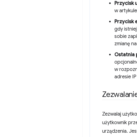
Przycisk 
w artykul
Przycisk e
gdy istni
sobie zap
zmianę na
Ostatnia 
opcjonaln
w rozpozn
adresie IP
Zezwalani
Zezwalaj użytk
użytkownik prze
urządzenia. Je