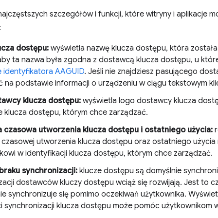
najczęstszych szczegółów i funkcji, które witryny i aplikacje
:
ucza dostępu:
wyświetla nazwę klucza dostępu, która została
, aby ta nazwa była zgodna z dostawcą klucza dostępu, u któ
 identyfikatora AAGUID
. Jeśli nie znajdziesz pasującego do
 na podstawie informacji o urządzeniu w ciągu tekstowym kli
tawcy klucza dostępu:
wyświetla logo dostawcy klucza dostę
ie klucza dostępu, którym chce zarządzać.
 czasowa utworzenia klucza dostępu i ostatniego użycia:
r
 czasowej utworzenia klucza dostępu oraz ostatniego użyci
kowi w identyfikacji klucza dostępu, którym chce zarządzać.
braku synchronizacji:
klucze dostępu są domyślnie synchroni
zacji dostawców kluczy dostępu wciąż się rozwijają. Jest to c
ie synchronizuje się pomimo oczekiwań użytkownika. Wyświetl
i synchronizacji klucza dostępu może pomóc użytkownikom w