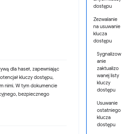
dostępu
Zezwalanie
na usuwanie
klucza
dostępu
Sygnalizow
anie
zaktualizo
atywą dla haseł, zapewniając
wanej listy
tencjał kluczy dostępu,
kluczy
em nimi. W tym dokumencie
dostępu
icyjnego, bezpiecznego
Usuwanie
ostatniego
klucza
dostępu