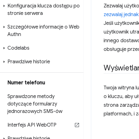
Konfiguracja klucza dostępu po
Zezwalaj użytko
stronie serwera
zezwalaj jedna
Jeśli użytkowni
Szczegółowe informacje o Web
użytkownik utr
Authn
innego dostawc
Codelabs
obsługuje prze
Prawdziwe historie
Wyświetlan
Numer telefonu
Twoja witryna l
Sprawdzone metody
o kluczu, aby u
dotyczące formularzy
strona zarządz
jednorazowych SMS-ów
platformach, i 
Interfejs API Web
OTP
Prawdziwe historie